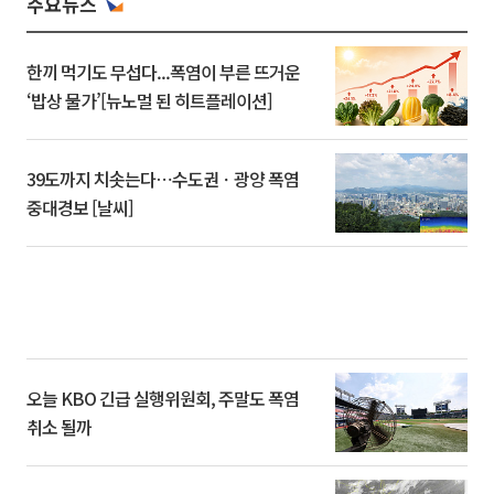
주요뉴스
한끼 먹기도 무섭다...폭염이 부른 뜨거운
‘밥상 물가’[뉴노멀 된 히트플레이션]
39도까지 치솟는다⋯수도권ㆍ광양 폭염
중대경보 [날씨]
오늘 KBO 긴급 실행위원회, 주말도 폭염
취소 될까