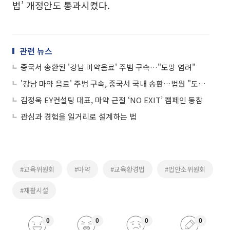
법’ 개정안도 통과시켰다.
관련 뉴스
중국서 송환된 '강남 마약음료' 주범 구속…"도망 염려"
'강남 마약 음료' 주범 구속, 중국서 국내 송환…법원 "도주 우려 있어"
김정욱 EY컨설팅 대표, 마약 근절 ‘NO EXIT’ 캠페인 동참
관심과 경험을 일거리로 설계하는 법
#교육위원회
#마약
#교육환경법
#법안소위원회
#재활시설
0
0
0
0