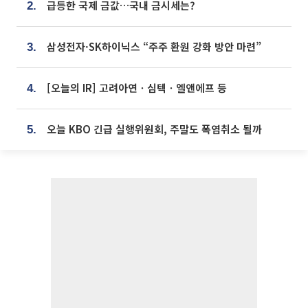
급등한 국제 금값…국내 금시세는?
2.
삼성전자·SK하이닉스 “주주 환원 강화 방안 마련”
3.
[오늘의 IR] 고려아연ㆍ심텍ㆍ엘앤에프 등
4.
오늘 KBO 긴급 실행위원회, 주말도 폭염취소 될까
5.