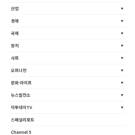
산업
경제
국제
정치
사회
오피니언
문화·라이프
뉴스발전소
이투데이TV
스페셜리포트
Channel 5