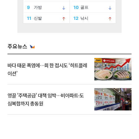
주요뉴스
바다 태운 폭염에…회 한 접시도 ‘히트플레
이션’
영끌 '주택공급' 대책 임박⋯비아파트·도
심복합까지 총동원