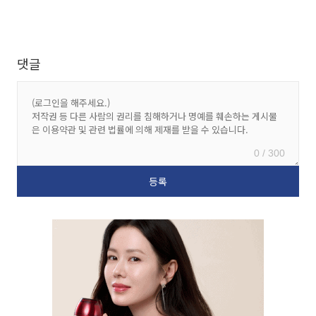
댓글
0 / 300