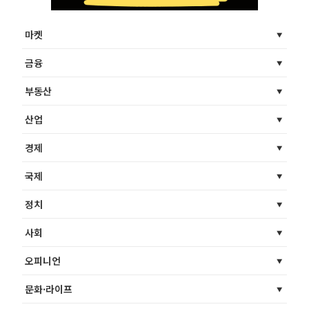
마켓
금융
부동산
산업
경제
국제
정치
사회
오피니언
문화·라이프