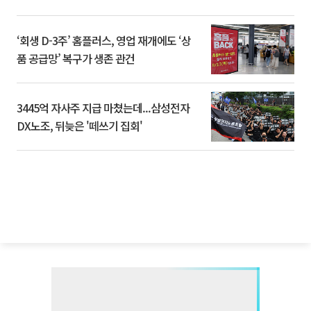
‘회생 D-3주’ 홈플러스, 영업 재개에도 ‘상
품 공급망’ 복구가 생존 관건
3445억 자사주 지급 마쳤는데...삼성전자
DX노조, 뒤늦은 '떼쓰기 집회'