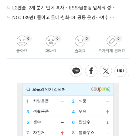
LG엔솔, 2개 분기 만에 흑자…ESS·원통형 앞세워 성장 가속
NCC 139만t 줄이고 롯데·한화·DL 공동 운영…여수 1호 본궤도
0
0
0
0
좋아요
화나요
슬퍼요
추가취재 원해요