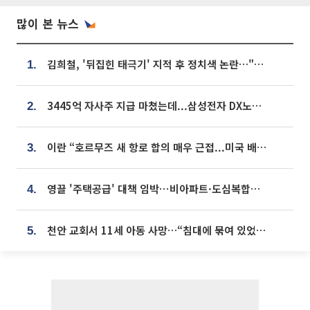
많이 본 뉴스
김희철, '뒤집힌 태극기' 지적 후 정치색 논란…"좌우 떠나 우리나라 국기"
1.
3445억 자사주 지급 마쳤는데...삼성전자 DX노조, 뒤늦은 '떼쓰기 집회'
2.
이란 “호르무즈 새 항로 합의 매우 근접...미국 배상 먼저”
3.
영끌 '주택공급' 대책 임박⋯비아파트·도심복합까지 총동원
4.
천안 교회서 11세 아동 사망…“침대에 묶여 있었다” 진술 확보
5.