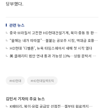
당부했다.
관련 뉴스
중국·브라질서 고전한 HD현대건설기계, 북미·중동 등 판매처 다각화 성공
“올해는 내가 따따블”…불붙는 공모주 시장, 역대급 호황 예고
HD현대 ‘디벨론’, 뉴욕 타임스퀘어서 새해 첫 시작 열다
美 클래리티 법안 연내 통과 가능성 13%…상원 문턱서 제동
#HD현대
#HD현대일렉트릭
김민서 기자의 주요 뉴스
K배터리, 북미·유럽 공급망 선점전…셀부터 원료까지 현지화