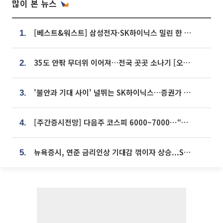
많이 본 뉴스
[베스트&워스트] 삼성전자·SK하이닉스 밀린 한 주…상상인증권은 85% 급등
1.
35도 안팎 무더위 이어져…전국 곳곳 소나기 [오늘 날씨]
2.
'불안과 기대 사이' 널뛰는 SK하이닉스…증권가 "HBM4·LTA 기반 펀터멘털 견고"
3.
[주간증시전망] 다음주 코스피 6000~7000⋯“外人 수급은 정책이 변수”
4.
뉴욕증시, 연준 금리인상 기대감 꺾이자 상승...S&P500 사상 최고치 [종합]
5.