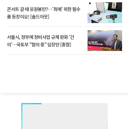
콘서트 갈 때 응원봉만?⋯'최애' 위한 필수
품 등장이오! [솔드아웃]
서울시, 정부에 정비사업 규제 완화 '건
의'⋯국토부 "협의 중" 입장만 [종합]