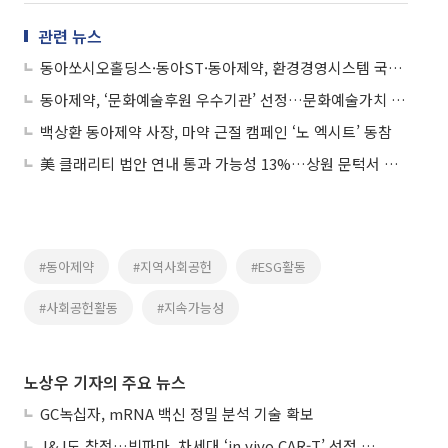
관련 뉴스
동아쏘시오홀딩스·동아ST·동아제약, 환경경영시스템 국제표준 인증 획득
동아제약, ‘문화예술후원 우수기관’ 선정…문화예술가치 확산에 진심
백상환 동아제약 사장, 마약 근절 캠페인 ‘노 엑시트’ 동참
美 클래리티 법안 연내 통과 가능성 13%…상원 문턱서 제동
#동아제약
#지역사회공헌
#ESG활동
#사회공헌활동
#지속가능성
노상우 기자의 주요 뉴스
GC녹십자, mRNA 백신 정밀 분석 기술 확보
J&J도 참전…빅파마, 차세대 ‘in vivo CAR-T’ 선점 경쟁 본격화