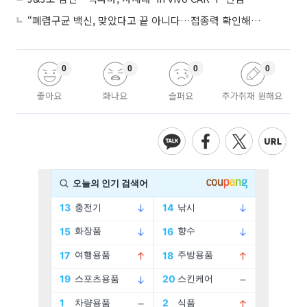
“폐렴구균 백신, 맞았다고 끝 아니다…접종력 확인해야”
0
0
0
0
좋아요
화나요
슬퍼요
추가취재 원해요