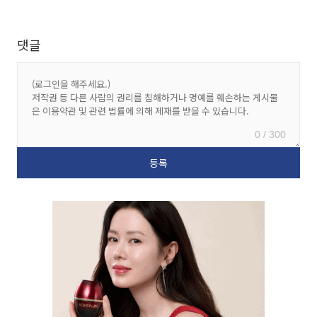
댓글
0 / 300