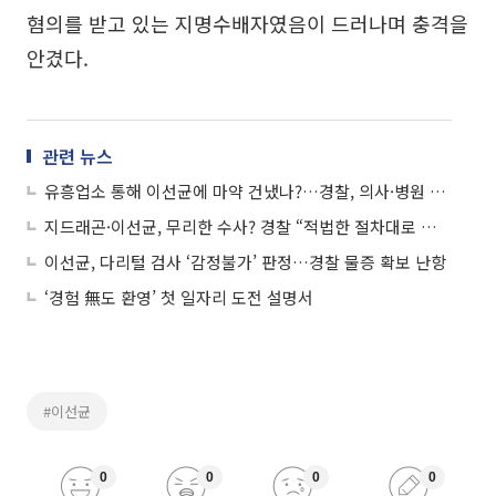
혐의를 받고 있는 지명수배자였음이 드러나며 충격을
안겼다.
관련 뉴스
유흥업소 통해 이선균에 마약 건냈나?…경찰, 의사·병원 압수수색
지드래곤·이선균, 무리한 수사? 경찰 “적법한 절차대로 혐의 판단”
이선균, 다리털 검사 ‘감정불가’ 판정…경찰 물증 확보 난항
‘경험 無도 환영’ 첫 일자리 도전 설명서
#이선균
0
0
0
0