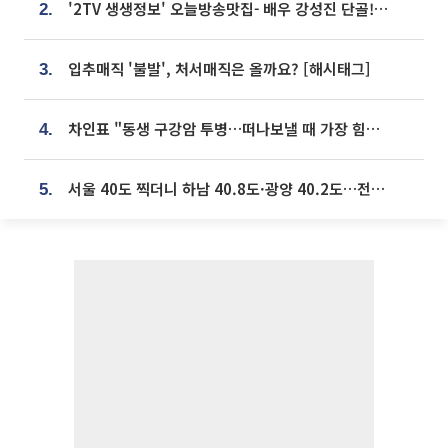
'2TV 생생정보' 오늘방송맛집- 배우 강성진 단골! 쌀국수ㆍ푸팟퐁 커리 맛집 '블○○○'
2.
입추매직 '불발', 처서매직은 올까요? [해시태그]
3.
차인표 "동생 구강암 투병…떠나보낼 때 가장 힘들었다”
4.
서울 40도 찍더니 하남 40.8도·광양 40.2도…전국 '펄펄'
5.