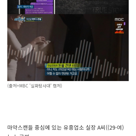
(출처=MBC '실화탐사대' 캡처)
마약스캔들 중심에 있는 유흥업소 실장 A씨((29·여)