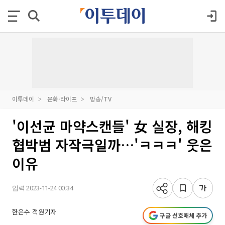
이투데이
문화·라이프
방송/TV
'이선균 마약스캔들' 女 실장, 해킹
협박범 자작극일까…'ㅋㅋㅋ' 웃은
이유
입력 2023-11-24 00:34
한은수 객원기자
구글 선호매체 추가