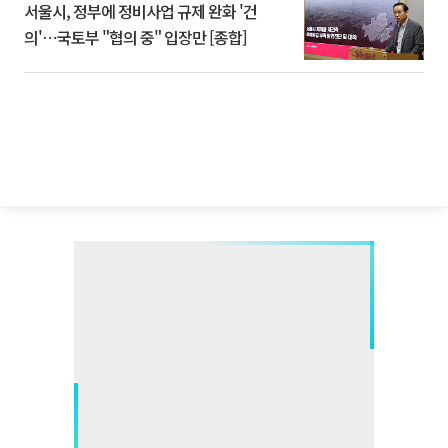
서울시, 정부에 정비사업 규제 완화 '건
의'⋯국토부 "협의 중" 입장만 [종합]