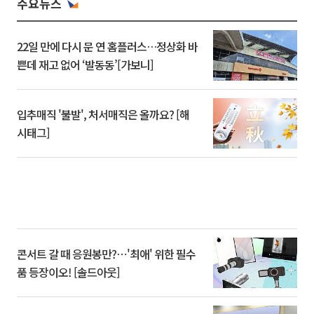
주요뉴스
22일 만에 다시 문 연 홈플러스…정상화 바
쁜데 재고 없어 ‘발동동’[가보니]
입추매직 '불발', 처서매직은 올까요? [해
시태그]
콘서트 갈 때 응원봉만?⋯'최애' 위한 필수
품 등장이오! [솔드아웃]