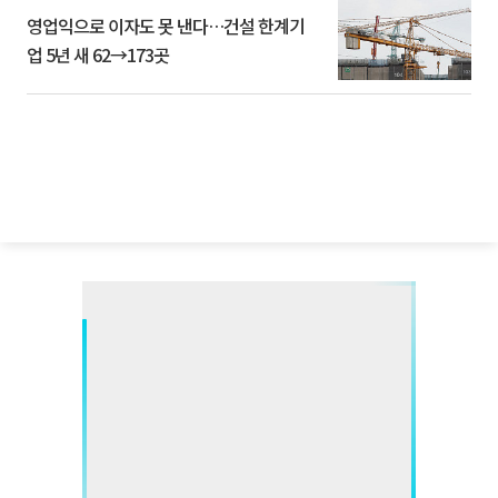
영업익으로 이자도 못 낸다…건설 한계기
업 5년 새 62→173곳