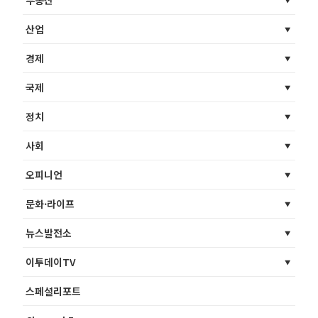
부동산
산업
경제
국제
정치
사회
오피니언
문화·라이프
뉴스발전소
이투데이TV
스페셜리포트