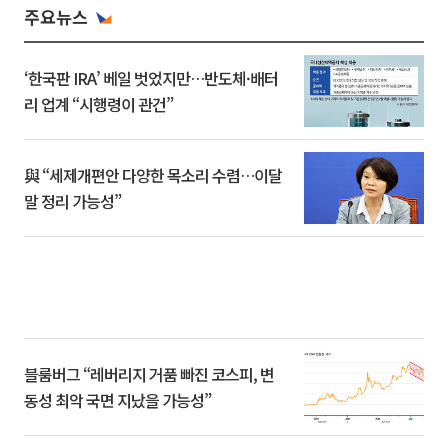
주요뉴스
‘한국판 IRA’ 베일 벗었지만…반도체·배터
리 업계 “시행령이 관건”
與 “세제개편안 다양한 목소리 수렴…이달
말 정리 가능성”
블룸버그 “레버리지 거품 빠진 코스피, 변
동성 최악 국면 지났을 가능성”