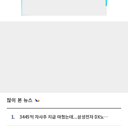
많이 본 뉴스
3445억 자사주 지급 마쳤는데...삼성전자 DX노조, 뒤늦은 '떼쓰기 집회'
1.