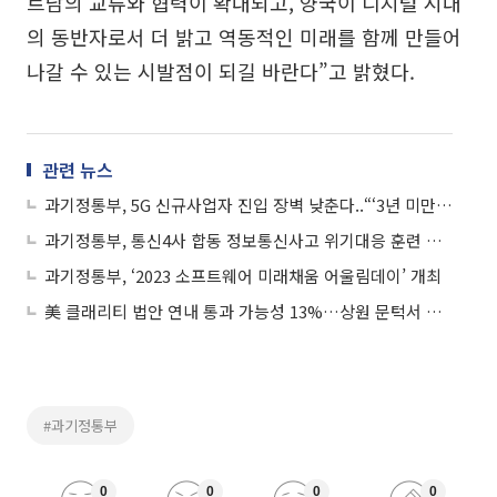
트남의 교류와 협력이 확대되고, 양국이 디지털 시대
의 동반자로서 더 밝고 역동적인 미래를 함께 만들어
나갈 수 있는 시발점이 되길 바란다”고 밝혔다.
관련 뉴스
과기정통부, 5G 신규사업자 진입 장벽 낮춘다..“‘3년 미만’ 설비 활용 허용”
과기정통부, 통신4사 합동 정보통신사고 위기대응 훈련 실시
과기정통부, ‘2023 소프트웨어 미래채움 어울림데이’ 개최
美 클래리티 법안 연내 통과 가능성 13%…상원 문턱서 제동
#과기정통부
0
0
0
0