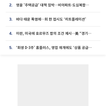
영끌 '주택공급' 대책 임박⋯비아파트·도심복합까지 총동원
2.
바다 태운 폭염에…회 한 접시도 ‘히트플레이션’
3.
이란, 미국에 호르무즈 합의 조건 제시…美 “경기 아직 안 끝나” [종합]
4.
‘회생 D-3주’ 홈플러스, 영업 재개에도 ‘상품 공급망’ 복구가 생존 관건
5.