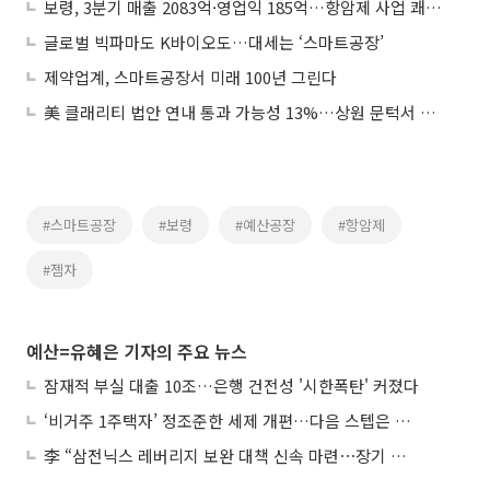
보령, 3분기 매출 2083억·영업익 185억…항암제 사업 쾌속 성장
글로벌 빅파마도 K바이오도…대세는 ‘스마트공장’
제약업계, 스마트공장서 미래 100년 그린다
美 클래리티 법안 연내 통과 가능성 13%…상원 문턱서 제동
#스마트공장
#보령
#예산공장
#항암제
#젬자
예산=유혜은 기자의 주요 뉴스
잠재적 부실 대출 10조…은행 건전성 '시한폭탄' 커졌다
‘비거주 1주택자’ 정조준한 세제 개편…다음 스텝은 금융 대책
李 “삼전닉스 레버리지 보완 대책 신속 마련⋯장기 채무 과감히 탕감”