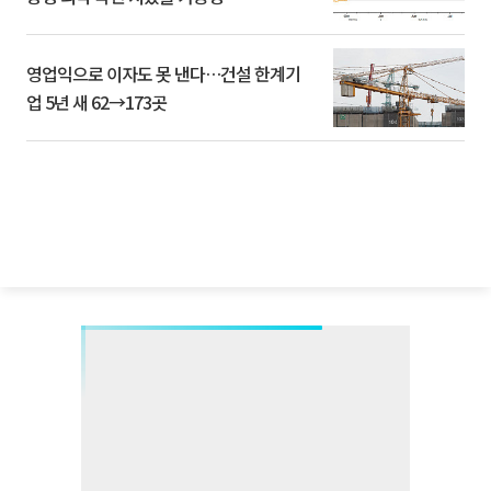
영업익으로 이자도 못 낸다…건설 한계기
업 5년 새 62→173곳