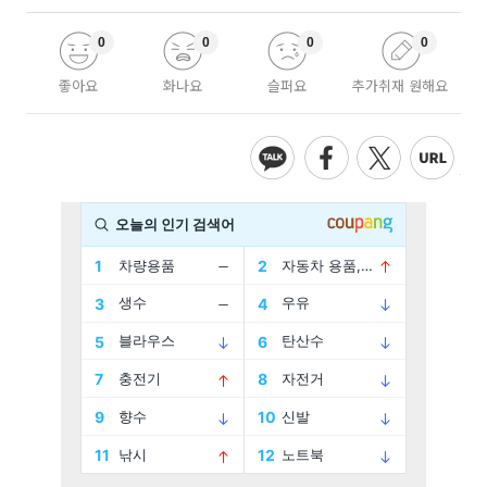
0
0
0
0
좋아요
화나요
슬퍼요
추가취재 원해요