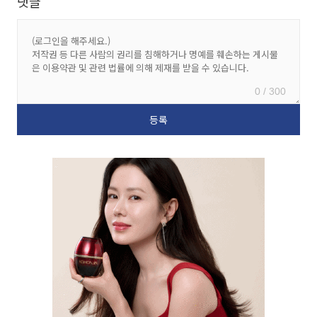
댓글
0 / 300