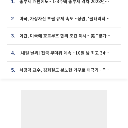
종부세 개편에도…1·3주택 종부세 격차 2028년부터 확대
1.
미국, 가상자산 포괄 규제 속도…상원, ‘클래리티법’ 9월 절차투표 추진
2.
이란, 미국에 호르무즈 합의 조건 제시…美 “경기 아직 안 끝나” [종합]
3.
[내일 날씨] 전국 무더위 계속…10일 낮 최고 34도 육박
4.
서경덕 교수, 김희철도 분노한 거꾸로 태극기⋯"엉터리는 아냐, 아쉬울 뿐"
5.