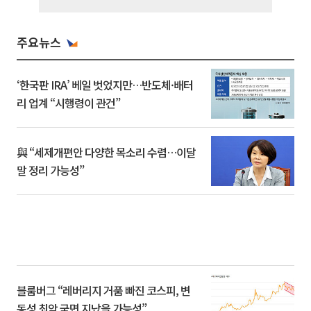
주요뉴스
‘한국판 IRA’ 베일 벗었지만…반도체·배터
리 업계 “시행령이 관건”
與 “세제개편안 다양한 목소리 수렴…이달
말 정리 가능성”
블룸버그 “레버리지 거품 빠진 코스피, 변
동성 최악 국면 지났을 가능성”