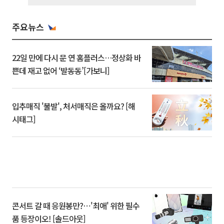
주요뉴스
22일 만에 다시 문 연 홈플러스…정상화 바
쁜데 재고 없어 ‘발동동’[가보니]
입추매직 '불발', 처서매직은 올까요? [해
시태그]
콘서트 갈 때 응원봉만?⋯'최애' 위한 필수
품 등장이오! [솔드아웃]