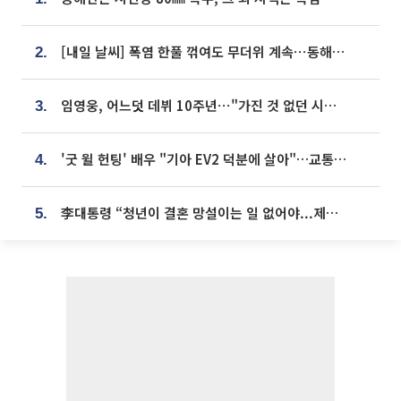
[내일 날씨] 폭염 한풀 꺾여도 무더위 계속⋯동해안 이틀 연속 비
2.
임영웅, 어느덧 데뷔 10주년⋯"가진 것 없던 시절, 내 앞엔 20명의 팬뿐"
3.
'굿 윌 헌팅' 배우 "기아 EV2 덕분에 살아"…교통사고 후 안전성 극찬
4.
李대통령 “청년이 결혼 망설이는 일 없어야...제도상 불이익 조사”
5.