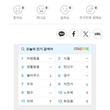
0
0
0
0
좋아요
화나요
슬퍼요
추가취재 원해요