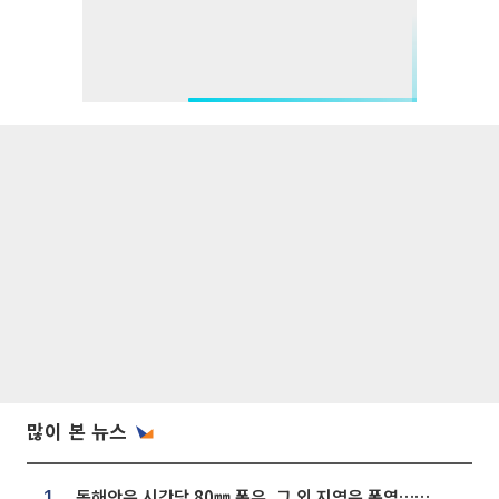
많이 본 뉴스
동해안은 시간당 80㎜ 폭우, 그 외 지역은 폭염…‘극과 극 날씨’
1.