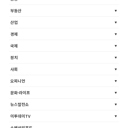
부동산
산업
경제
국제
정치
사회
오피니언
문화·라이프
뉴스발전소
이투데이TV
스페셜리포트