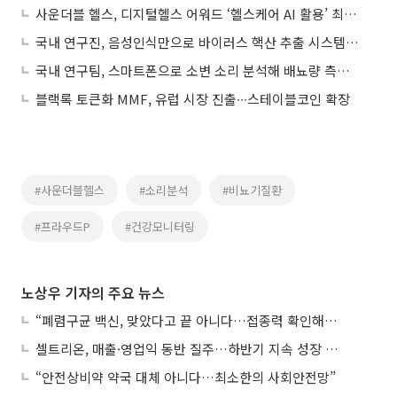
사운더블 헬스, 디지털헬스 어워드 ‘헬스케어 AI 활용’ 최고상 후보 선정
국내 연구진, 음성인식만으로 바이러스 핵산 추출 시스템 개발
국내 연구팀, 스마트폰으로 소변 소리 분석해 배뇨량 측정 기술 개발
블랙록 토큰화 MMF, 유럽 시장 진출∙∙∙스테이블코인 확장
#사운더블헬스
#소리분석
#비뇨기질환
#프라우드P
#건강모니터링
노상우 기자의 주요 뉴스
“폐렴구균 백신, 맞았다고 끝 아니다…접종력 확인해야”
셀트리온, 매출·영업익 동반 질주…하반기 지속 성장 전망에 주목
“안전상비약 약국 대체 아니다…최소한의 사회안전망”