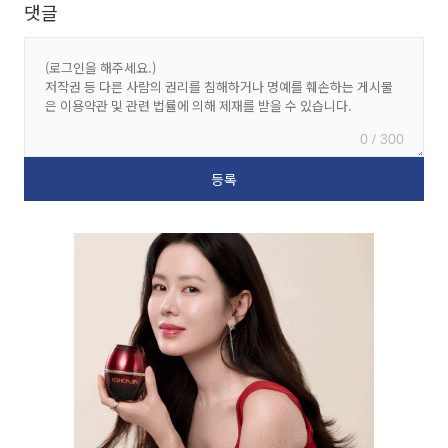
댓글
0 / 300