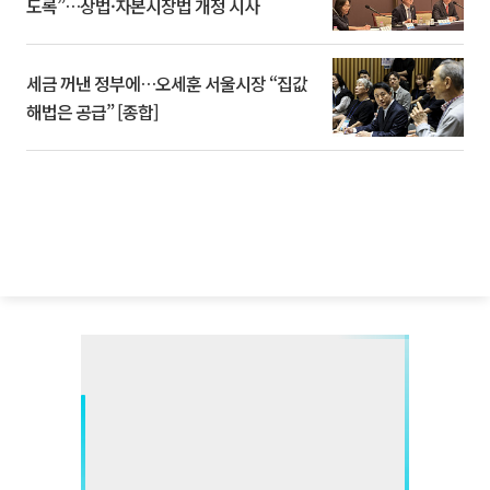
도록”…상법·자본시장법 개정 시사
세금 꺼낸 정부에…오세훈 서울시장 “집값
해법은 공급” [종합]