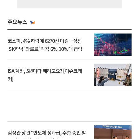
주요뉴스
코스피, 4% 하락에 6270선 마감…삼전
·SK하닉 '와르르' 각각 6%·10%대 급락
ISA 계좌, 5년마다 깨라고요? [이슈크래
커]
김정관 장관 “반도체 성과급, 주총 승인 받