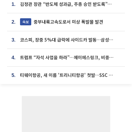
김정관 장관 “반도체 성과급, 주총 승인 받도록”…상법·자본시장법 개정 시사
1.
중부내륙고속도로서 미상 폭발물 발견
속보
2.
코스피, 장중 5%대 급락에 사이드카 발동…삼성·SK 동반 폭락
3.
트럼프 “자석 사업을 하라”…제이에스링크, 비중국 영구자석 공급망 구축 속도
4.
티웨이항공, 새 이름 '트리니티항공' 첫발…SSC 전략 본격화
5.