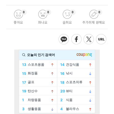
0
0
0
0
좋아요
화나요
슬퍼요
추가취재 원해요