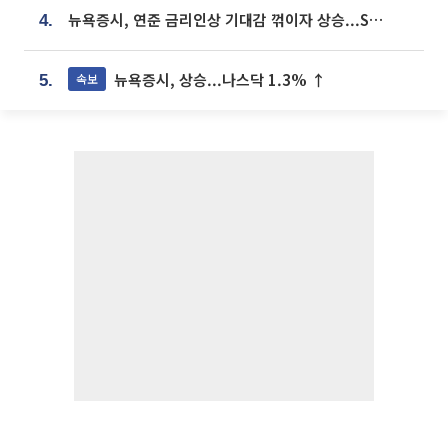
뉴욕증시, 연준 금리인상 기대감 꺾이자 상승...S&P500 사상 최고치 [종합]
4.
뉴욕증시, 상승...나스닥 1.3% ↑
속보
5.