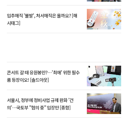
입추매직 '불발', 처서매직은 올까요? [해
시태그]
콘서트 갈 때 응원봉만?⋯'최애' 위한 필수
품 등장이오! [솔드아웃]
서울시, 정부에 정비사업 규제 완화 '건
의'⋯국토부 "협의 중" 입장만 [종합]