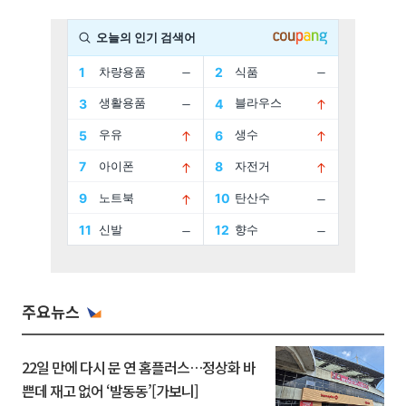
주요뉴스
22일 만에 다시 문 연 홈플러스…정상화 바
쁜데 재고 없어 ‘발동동’[가보니]