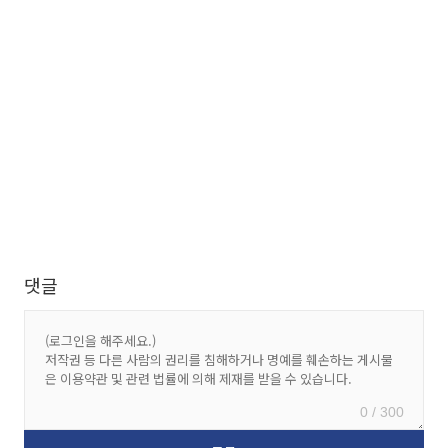
댓글
0 / 300