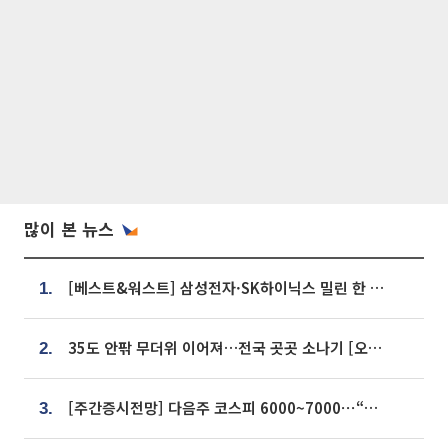
많이 본 뉴스
[베스트&워스트] 삼성전자·SK하이닉스 밀린 한 주…상상인증권은 85% 급등
1.
35도 안팎 무더위 이어져…전국 곳곳 소나기 [오늘 날씨]
2.
[주간증시전망] 다음주 코스피 6000~7000⋯“外人 수급은 정책이 변수”
3.