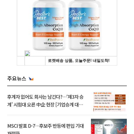
주요뉴스
후계자 없어도 회사는 남긴다?…‘제3자 승
계’ 시험대 오른 中企 현장 [기업승계 대전
환]
MSCI 발표 D-7…후보주 반등에 편입 기대
재점화