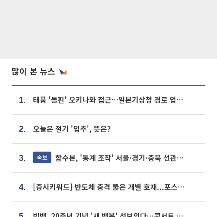
많이 본 뉴스
태풍 '돌핀' 오키나와 접근…일본기상청 경로 업데이트
1.
오늘은 절기 '입추', 뜻은?
2.
합수본, '통계 조작' 서울·경기·충북 선관위 등 추가 압수수색
속보
3.
[증시키워드] 반도체 충격 뚫은 개별 호재...포스코퓨처엠·에코프로·한화솔루션 '눈길'
4.
빅뱅, 20주년 기념 '새 뱅봉' 선보인다⋯콘서트 앞두고 팝업 개최
5.