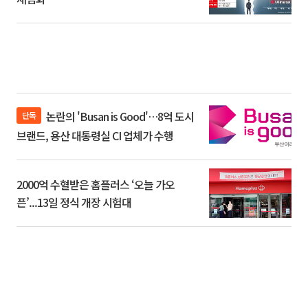
논란의 'Busan is Good'…8억 도시
단독
브랜드, 용산 대통령실 CI 업체가 수행
2000억 수혈받은 홈플러스 ‘오늘 가오
픈’...13일 정식 개장 시험대