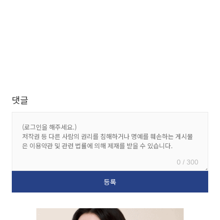
댓글
0 / 300