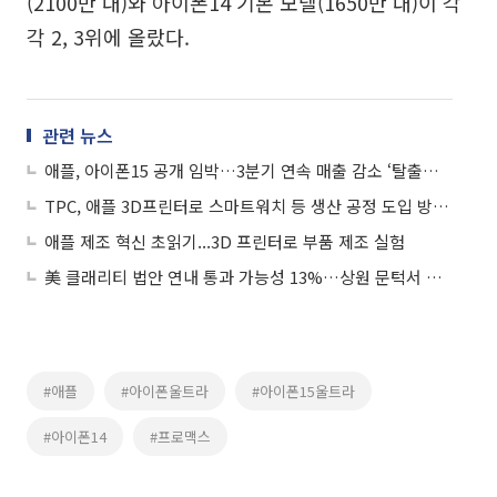
(2100만 대)와 아이폰14 기본 모델(1650만 대)이 각
각 2, 3위에 올랐다.
관련 뉴스
애플, 아이폰15 공개 임박…3분기 연속 매출 감소 ‘탈출구’ 되나
TPC, 애플 3D프린터로 스마트워치 등 생산 공정 도입 방안 실험 소식에 상승세
애플 제조 혁신 초읽기...3D 프린터로 부품 제조 실험
美 클래리티 법안 연내 통과 가능성 13%…상원 문턱서 제동
#애플
#아이폰울트라
#아이폰15울트라
#아이폰14
#프로맥스