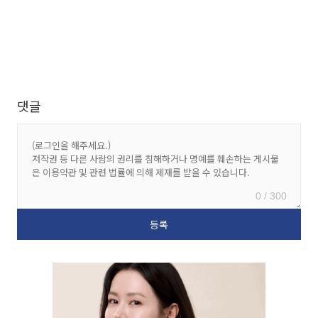
댓글
0 / 300