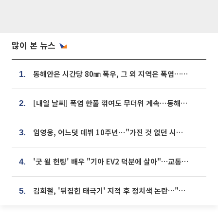
많이 본 뉴스
동해안은 시간당 80㎜ 폭우, 그 외 지역은 폭염…‘극과 극 날씨’
1.
[내일 날씨] 폭염 한풀 꺾여도 무더위 계속⋯동해안 이틀 연속 비
2.
임영웅, 어느덧 데뷔 10주년⋯"가진 것 없던 시절, 내 앞엔 20명의 팬뿐"
3.
'굿 윌 헌팅' 배우 "기아 EV2 덕분에 살아"…교통사고 후 안전성 극찬
4.
김희철, '뒤집힌 태극기' 지적 후 정치색 논란…"좌우 떠나 우리나라 국기"
5.