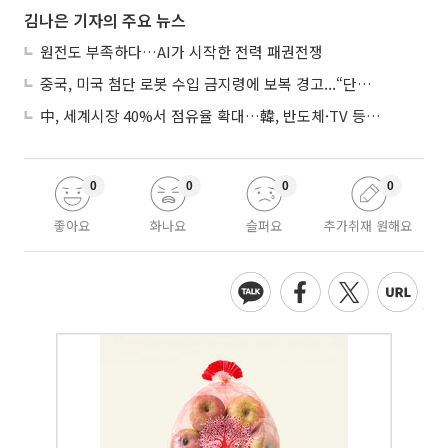
김나은 기자의 주요 뉴스
원전도 부족하다…AI가 시작한 전력 패권전쟁
중국, 미국 첨단 로봇 수입 금지령에 보복 경고...“단호히 대응”
中, 세계시장 40%서 점유율 확대…韓, 반도체·TV 등 4개 품목 1위
0
0
0
0
좋아요
화나요
슬퍼요
추가취재 원해요