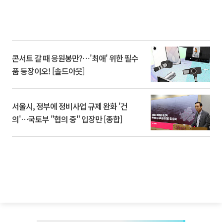
콘서트 갈 때 응원봉만?⋯'최애' 위한 필수
품 등장이오! [솔드아웃]
서울시, 정부에 정비사업 규제 완화 '건
의'⋯국토부 "협의 중" 입장만 [종합]