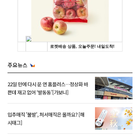
주요뉴스
22일 만에 다시 문 연 홈플러스…정상화 바
쁜데 재고 없어 ‘발동동’[가보니]
입추매직 '불발', 처서매직은 올까요? [해
시태그]