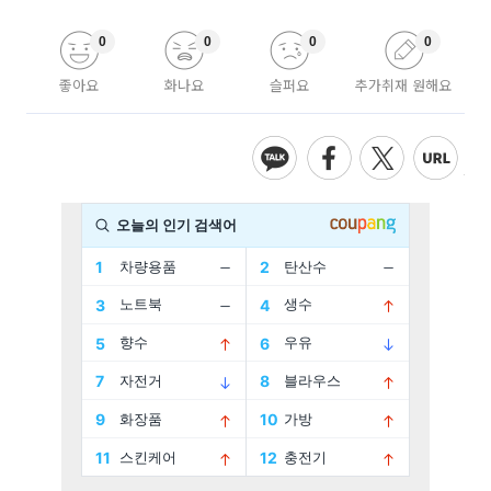
0
0
0
0
좋아요
화나요
슬퍼요
추가취재 원해요