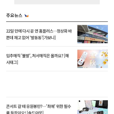
주요뉴스
22일 만에 다시 문 연 홈플러스…정상화 바
쁜데 재고 없어 ‘발동동’[가보니]
입추매직 '불발', 처서매직은 올까요? [해
시태그]
콘서트 갈 때 응원봉만?⋯'최애' 위한 필수
품 등장이오! [솔드아웃]