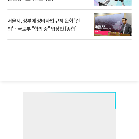
서울시, 정부에 정비사업 규제 완화 '건
의'⋯국토부 "협의 중" 입장만 [종합]