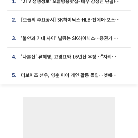
'2TV 생생정보' 오늘방송맛집- 배우 강성진 단골! 쌀국수ㆍ푸팟퐁 커리 맛집 '블○○○'
1.
[오늘의 주요공시] SK하이닉스·HLB·진에어·포스코홀딩스·네이버·대우건설 등
2.
'불안과 기대 사이' 널뛰는 SK하이닉스…증권가 "HBM4·LTA 기반 펀터멘털 견고"
3.
'나혼산' 류혜영, 고경표와 16년산 우정…"자취방서 부모님과 마주쳐"
4.
더보이즈 선우, 영훈 이어 개인 활동 돌입⋯앳에어리어와 전속계약
5.