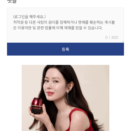
댓글
0 / 300