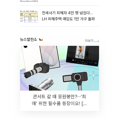
전세사기 피해자 4만 명 넘었다…
LH 피해주택 매입도 1만 가구 돌파
뉴스발전소
콘서트 갈 때 응원봉만?⋯'최
애' 위한 필수품 등장이오! [솔
드아웃]