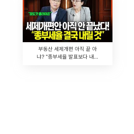
부동산 세제개편 아직 끝 아
냐? "종부세율 발표보다 내릴
것" 장기거주·양도세 전망 I 집
땅지성 I 김인만, 진미윤