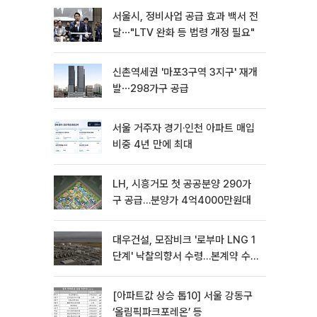
서울시, 정비사업 공급 효과 백서 전
달⋯"LTV 완화 등 법령 개정 필요"
신촌역세권 '마포3구역 3지구' 재개
발⋯298가구 공급
서울 거주자 경기·인천 아파트 매입
비중 4년 만에 최대
LH, 시흥거모 첫 공공분양 290가
구 공급…분양가 4억4000만원대
대우건설, 모잠비크 '로부마 LNG 1
단계' 낙찰의향서 수령…본계약 수
주 ‘청신호'
[아파트값 상승 톱10] 서울 강동구
‘올림픽파크포레온’ 등