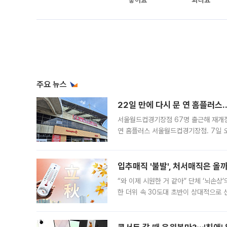
좋아요
화나요
주요 뉴스
22일 만에 다시 문 연 홈플러스
서울월드컵경기장점 67명 출근해 재개점 
연 홈플러스 서울월드컵경기장점. 7일 
우유, 과일 같은 신선식품이 차근차근 자
입추매직 '불발', 처서매직은 올
“와 이제 시원한 거 같아” 단체 ‘뇌손상
한 더위 속 30도대 초반이 상대적으로
지역에 있었습니다. 7월 말에는 서풍과