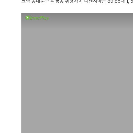
크와 동대문구 휘경동 휘경자이 디센시아는 89.85대 1, 5