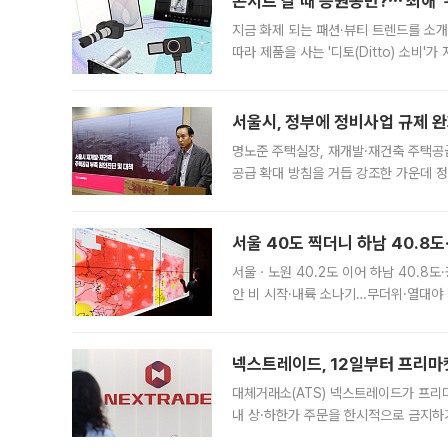
콘서트 갈 때 응원봉만?⋯'최애'
지금 화제 되는 패션·뷰티 트렌드를 소개
따라 제품을 사는 '디토(Ditto) 소비
어디일까요? 아이돌 콘서트 시작을 기다
서울시, 정부에 정비사업 규제 완화
명노준 주택실장, 재개발·재건축 주택공
공급 확대 방침을 거듭 강조한 가운데 정
면 반박하고 나섰다. 명노준 서울시 주택
서울 40도 찍더니 하남 40.8도
서울ㆍ노원 40.2도 이어 하남 40.8도
안 비 시작·내륙 소나기…무더위·열대야 
에서도 40도를 웃도는 기온이 관측됐다
의 극심한
넥스트레이드, 12일부터 프리마
대체거래소(ATS) 넥스트레이드가 프리
내 상·하한가 주문을 한시적으로 금지하
가 체결 사례와 관련해 설명자료를 내고