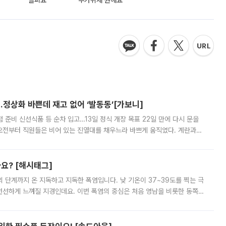
슬퍼요
추가취재 원해요
…정상화 바쁜데 재고 없어 ‘발동동’[가보니]
준비 신선식품 등 순차 입고…13일 정식 개장 목표 22일 만에 다시 문을
오전부터 직원들은 비어 있는 진열대를 채우느라 바쁘게 움직였다. 계란과
리를 잡기 시작했지만, 매장 곳곳엔 여전히 텅 빈 매대가 먼저 눈에 들어왔
까요? [해시태그]
’의 단계까지 온 지독하고 지독한 폭염입니다. 낮 기온이 37~39도를 찍는 극
 선선하게 느껴질 지경인데요. 이번 폭염의 중심은 처음 영남을 비롯한 동쪽
 북서풍이 산맥을 넘어 영남 쪽으로 내려오면서 뜨겁고 건조해졌는데요.