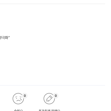
양극화”
0
0