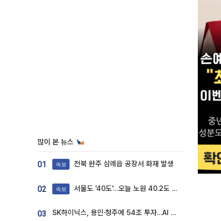
많이 본 뉴스
전북 완주 삼례읍 공장서 화재 발생
01
속보
서울도 '40도'…오늘 노원 40.2도 기록
02
속보
SK하이닉스, 용인·청주에 54조 투자…AI 메모리 생산기지 키운다
03