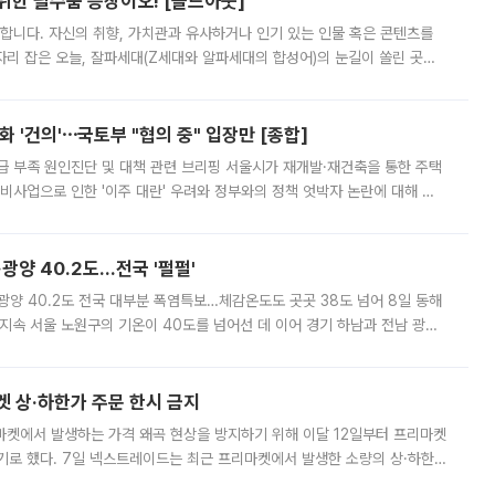
 위한 필수품 등장이오! [솔드아웃]
합니다. 자신의 취향, 가치관과 유사하거나 인기 있는 인물 혹은 콘텐츠를
'가 자리 잡은 오늘, 잘파세대(Z세대와 알파세대의 합성어)의 눈길이 쏠린 곳은
리는 공연장. 응원봉만큼이나 눈에 띄는 게 있습니다. 공연이 시작되기
 '건의'⋯국토부 "협의 중" 입장만 [종합]
급 부족 원인진단 및 대책 관련 브리핑 서울시가 재개발·재건축을 통한 주택
비사업으로 인한 '이주 대란' 우려와 정부와의 정책 엇박자 논란에 대해 정
실장은 2031년까지 31만 가구 착공 목표에 차질이 없다는 입장이나,
·광양 40.2도…전국 '펄펄'
·광양 40.2도 전국 대부분 폭염특보…체감온도도 곳곳 38도 넘어 8일 동해
지속 서울 노원구의 기온이 40도를 넘어선 데 이어 경기 하남과 전남 광양
. 전국 대부분 지역에 폭염특보가 내려진 가운데 곳곳에서 39~40도 안팎
켓 상·하한가 주문 한시 금지
마켓에서 발생하는 가격 왜곡 현상을 방지하기 위해 이달 12일부터 프리마켓
기로 했다. 7일 넥스트레이드는 최근 프리마켓에서 발생한 소량의 상·하한
, 주문 오류로 인한 가격 급등락을 최소화하기 위한 비상 대응방안을 발표