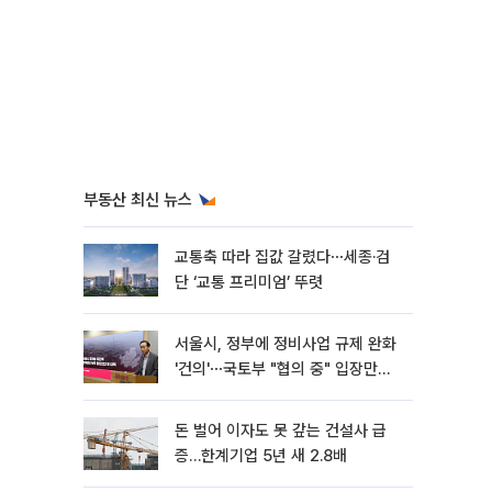
부동산 최신 뉴스
교통축 따라 집값 갈렸다⋯세종·검
단 ‘교통 프리미엄’ 뚜렷
서울시, 정부에 정비사업 규제 완화
'건의'⋯국토부 "협의 중" 입장만
[종합]
돈 벌어 이자도 못 갚는 건설사 급
증…한계기업 5년 새 2.8배