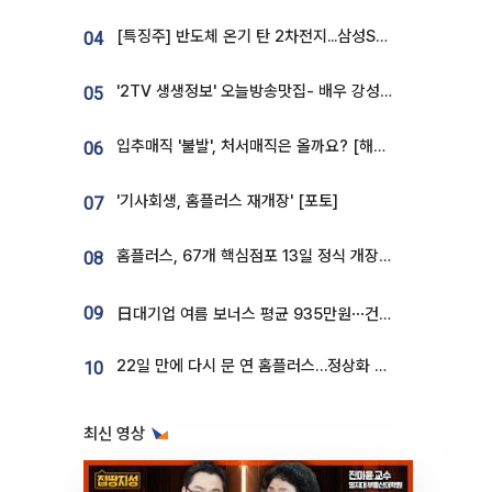
[특징주] 반도체 온기 탄 2차전지...삼성SDI, 장 초반 7% 넘게 껑충
04
'2TV 생생정보' 오늘방송맛집- 배우 강성진 단골! 쌀국수ㆍ푸팟퐁 커리 맛집 '블○○○'
05
입추매직 '불발', 처서매직은 올까요? [해시태그]
06
'기사회생, 홈플러스 재개장' [포토]
07
홈플러스, 67개 핵심점포 13일 정식 개장…영업 재개 속도
08
09
日대기업 여름 보너스 평균 935만원⋯건설회사 1800만 넘어
22일 만에 다시 문 연 홈플러스…정상화 바쁜데 재고 없어 ‘발동동’[가보니]
10
최신 영상