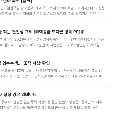
ㆍ전라 폭염 [날씨]
 금요일인 7일 낮 기온이 최고 39도까지 오르며 폭염이 이어지겠다. 기상청
로 전국 대부분 지역의 기온이 평년보다 높겠다. 아침 최저기온은 22~27
 대부분 지역에 폭염특보가 발효된 가운데 최고체감온도는 35도 안팎까지 올라
줄 죄는 건전성 규제 [주택공급 또다른 병목 PF]①
발 사업장. 2023년 주택건설사업계획 승인을 받아 인허가를 마쳤지만 착공
에 들어갔고, 감정가 362억원인 이 사업장은 약 20% 할인된 288억원에
 현재는 4차 공매를 위한 조건 협의가 진행 중이다. 수도권의 주요 주거 배
 압수수색… ‘조작 지침’ 확인
와 투표율 통계조작 등을 수사 중인 검경 합동수사본부가 서울·경기·충북 선
 압수수색에 나섰다. 7일 국민참정권 침해 진상규명을 위한 검경 합동수사본
추가 증거 확보를 위해 중앙선관위, 서울시·경기도·충청북도 선관위, 김포시
본기상청 경로 업데이트
국 동부로…찬홈은 일본 동쪽 북상태풍 돌핀 한반도 영향은…동해안 비·제주
디? 돌핀 오키나와 접근·찬홈 웨이크섬 근해 이동 중 제13호 태풍 ‘돌핀’이
 아마미 지방에 접근하고 있다. 돌핀은 오키나와 부근을 지난 뒤 동중국해