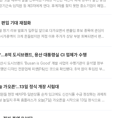
지원 첫발 매수자 발굴·인수자금·거래망 이전은 여전히 과제 정부가 혈연 중심
장기근속 임직원 등 제3자에게 연다. 후계자를 찾지 못한 중소기업이 폐업
해 기술과 일자리를 남기도록 하겠다는 취지다. 다만 세금 감면만으로 거래를
에 편입 기대 재점화
월 정기 리뷰 발표가 일주일 앞으로 다가오면서 편출입 후보 종목에 관심이
 시가총액이 크게 흔들렸지만 저점 이후 주가가 상당 부분 회복되면서 편입
다시 부각되고 있다. 7일 금융투자업계에 따르면 MSCI는 한국시간으로 오는
od'…8억 도시브랜드, 용산 대통령실 CI 업체가 수행
시 도시브랜드 ‘Busan is Good’ 개발 사업의 수행기관이 윤석열 정부
여했던 디자인 전문업체 피앤(P&)인 것으로 확인됐다. 8억 원이 투입된 부산
 부족과 디자인 정체성 논란에 휩싸였던 만큼, 사업 선정 과정과 결과물에
 가오픈’...13일 정식 개장 시험대
.직원들 현장 배치PB·일반상품 순차 입고에도 신선식품 수급 정상화는 과제최
 높일지 주목 홈플러스가 오늘(7일) 가오픈을 시작으로 13일 정식으로 재
직원들이 현장 배치되고, PB 상품과 함께 일반 상품 납품도 순차적으로 진행