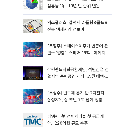
점유율 1위…10년 만 순위 변동
엑스플러스, 갤럭시 Z 플립8·폴드8
전용 액세서리 선보여
[특징주] 스페이스X 주가 반등에 관
련주 ‘껑충’⋯스피어 18%ㆍ에이치
브이엠 12%↑
강원랜드사회공헌재단, 석탄산업 전
환지역 문화공연 개최…영월·태백·삼
척서 3회
[특징주] 반도체 온기 탄 2차전지...
삼성SDI, 장 초반 7% 넘게 껑충
티엠씨, 美 전력케이블 첫 공급계
약…220억원 규모 수주