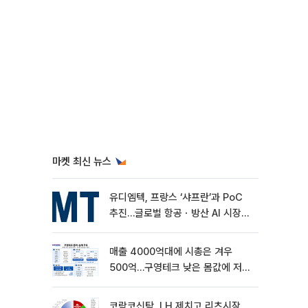
마켓 최신 뉴스
유디엠텍, 프랑스 ‘샤프란’과 PoC
추진…글로벌 항공ㆍ방산 AI 시장
공략
매출 4000억대에 시총은 겨우
500억…구영테크 낮은 몸값에 저가
승계 마무리
코람코신탁, LH 제치고 리츠시장