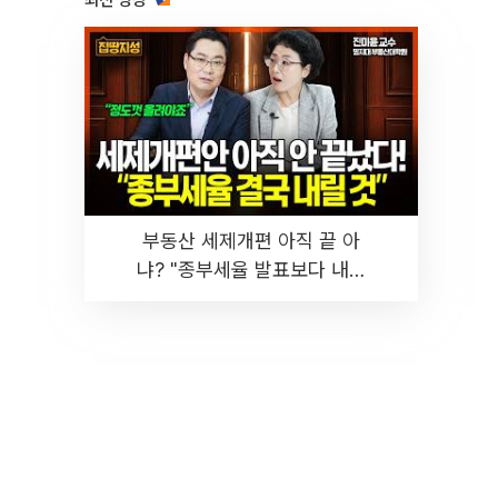
최신 영상
부동산 세제개편 아직 끝 아
냐? "종부세율 발표보다 내릴
것" 장기거주·양도세 전망 I 집
땅지성 I 김인만, 진미윤