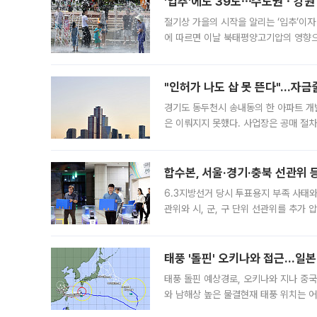
'입추'에도 39도⋯수도권ㆍ강원
절기상 가을의 시작을 알리는 ‘입추’이자
에 따르면 이날 북태평양고기압의 영향으
도, 낮 최고기온은 31~39도로, 전국
"인허가 나도 삽 못 뜬다"…자금
경기도 동두천시 송내동의 한 아파트 개
은 이뤄지지 못했다. 사업장은 공매 절차
3차 공매까지 진행됐으나 모두 유찰됐다.
후
합수본, 서울·경기·충북 선관위 등
6.3지방선거 당시 투표용지 부족 사태
관위와 시, 군, 구 단위 선관위를 추가
부(김태훈 서울중앙지검 3차장검사)는 
태풍 '돌핀' 오키나와 접근…일
태풍 돌핀 예상경로, 오키나와 지나 중
와 남해상 높은 물결현재 태풍 위치는 어
강한 세력을 유지한 채 일본 오키나와와