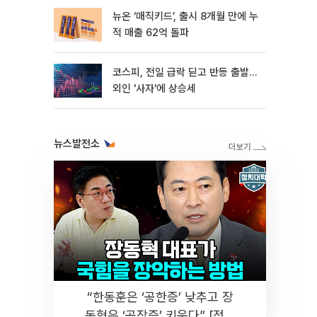
뉴온 ‘매직키드’, 출시 8개월 만에 누
적 매출 62억 돌파
코스피, 전일 급락 딛고 반등 출발…
외인 '사자'에 상승세
뉴스발전소
“한동훈은 ‘공한증’ 낮추고 장
동혁은 ‘공장증’ 키운다” [정치