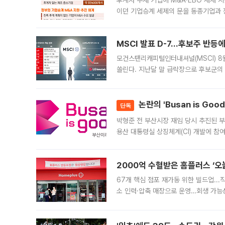
후계자 부재 기업에 M&A·EBO 세제 
이던 기업승계 세제의 문을 동종기업과 
대신 M&A나 임직원 인수(EBO)를 통
늘
MSCI 발표 D-7…후보주 반등
모건스탠리캐피털인터내셔널(MSCI) 8
쏠린다. 지난달 말 급락장으로 후보군의
가능성과 지수 추종 자금 유입 기대가 
논란의 'Busan is Go
단독
박형준 전 부산시장 재임 당시 추진된 부산
용산 대통령실 상징체계(CI) 개발에 참
도시브랜드 사업이 공개 이후 시민 공감
2000억 수혈받은 홈플러스 ‘오늘
67개 핵심 점포 재가동 위한 빌드업..
소 인력·압축 매장으로 운영…회생 가능성
영업을 시작한다. 핵심 점포 67개에는 