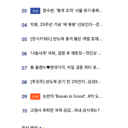
합수본, '통계 조작' 서울·경기·충북 선관위 등 추가 압수수색
03
속보
빅뱅, 20주년 기념 '새 뱅봉' 선보인다⋯콘서트 앞두고 팝업 개최
04
[증시키워드] 반도체 충격 뚫은 개별 호재...포스코퓨처엠·에코프로·한화솔루션 '눈길'
05
‘나솔사계’ 국화, 결별 후 재등장⋯첫인상 투표 휩쓸고 ‘인기녀’ 등극
06
톰 홀랜드♥젠데이아, 비밀 결혼 파티 포착⋯호텔 대관비만 9억
07
[특징주] 반도체 온기 탄 2차전지...삼성SDI, 장 초반 7% 넘게 껑충
08
논란의 'Busan is Good'…8억 도시브랜드, 용산 대통령실 CI 업체가 수행
09
단독
고점서 후퇴한 국제 금값…국내 금시세는?
10