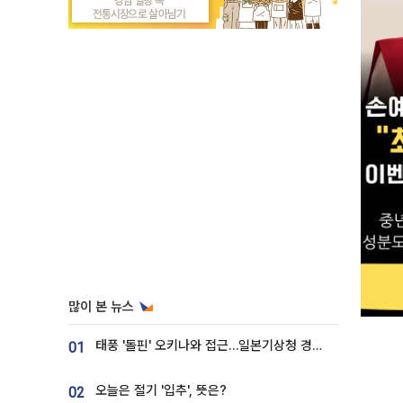
많이 본 뉴스
태풍 '돌핀' 오키나와 접근…일본기상청 경로 업데이트
01
오늘은 절기 '입추', 뜻은?
02