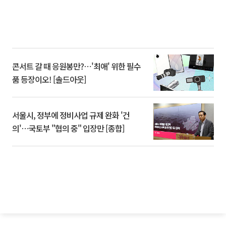
콘서트 갈 때 응원봉만?⋯'최애' 위한 필수
품 등장이오! [솔드아웃]
서울시, 정부에 정비사업 규제 완화 '건
의'⋯국토부 "협의 중" 입장만 [종합]