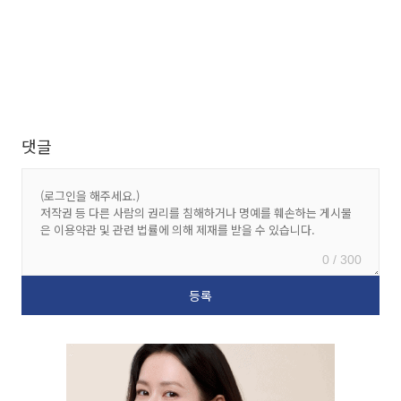
댓글
0 / 300