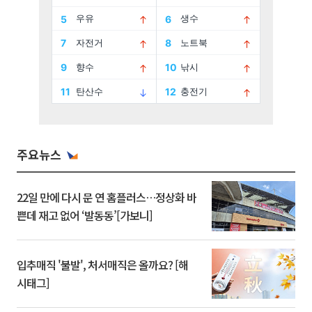
주요뉴스
22일 만에 다시 문 연 홈플러스…정상화 바
쁜데 재고 없어 ‘발동동’[가보니]
입추매직 '불발', 처서매직은 올까요? [해
시태그]