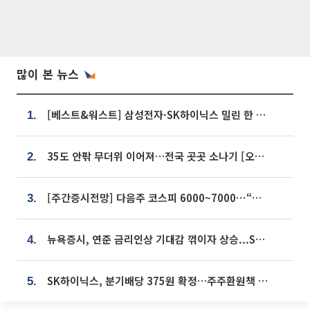
많이 본 뉴스
[베스트&워스트] 삼성전자·SK하이닉스 밀린 한 주…상상인증권은 85% 급등
1.
35도 안팎 무더위 이어져…전국 곳곳 소나기 [오늘 날씨]
2.
[주간증시전망] 다음주 코스피 6000~7000⋯“外人 수급은 정책이 변수”
3.
뉴욕증시, 연준 금리인상 기대감 꺾이자 상승...S&P500 사상 최고치 [종합]
4.
SK하이닉스, 분기배당 375원 확정…주주환원책 9월로 앞당겨 발표
5.