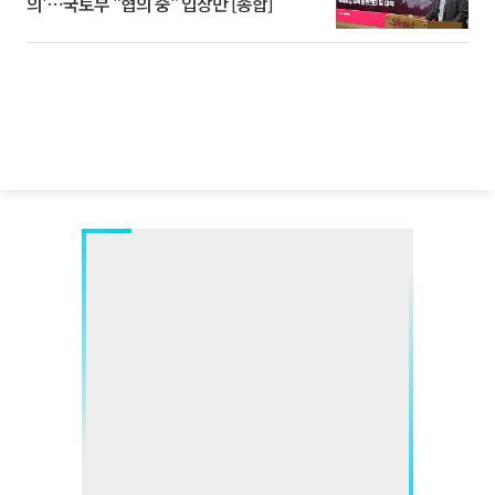
의'⋯국토부 "협의 중" 입장만 [종합]