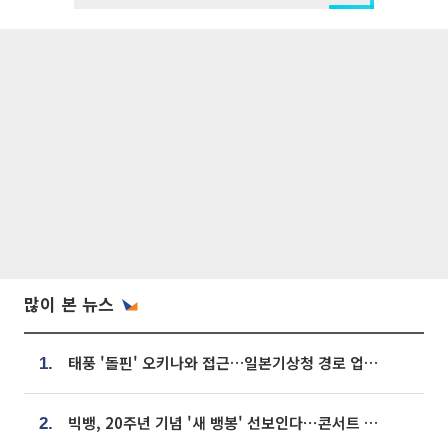
많이 본 뉴스
태풍 '돌핀' 오키나와 접근…일본기상청 경로 업데이트
1.
빅뱅, 20주년 기념 '새 뱅봉' 선보인다⋯콘서트 앞두고 팝업 개최
2.