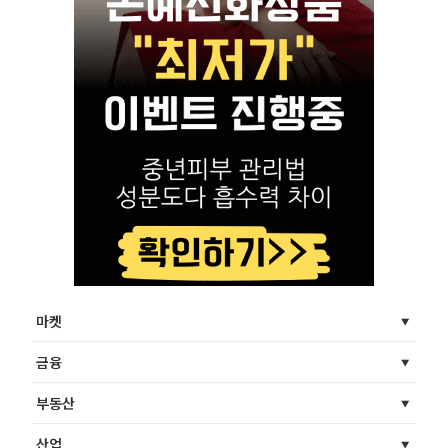
마켓
금융
부동산
산업