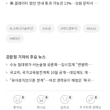
美 클래리티 법안 연내 통과 가능성 13%…상원 문턱서 제동
#LG에너지솔루션
#SK온
#레드캡투어
#BAAS
#배터리
강문정 기자의 주요 뉴스
수능 절대평가·서논술형 공론화⋯입시업계 “변별력·사교육 대책 먼저”
국교위, 국가교육발전계획 10월 공개⋯대입제도 개편 공론화 추진
"육아휴직만으론 한계"⋯여성 경력유지 해법은 '복귀 후 유연근무’
0
0
0
0
좋아요
화나요
슬퍼요
추가취재 원해요