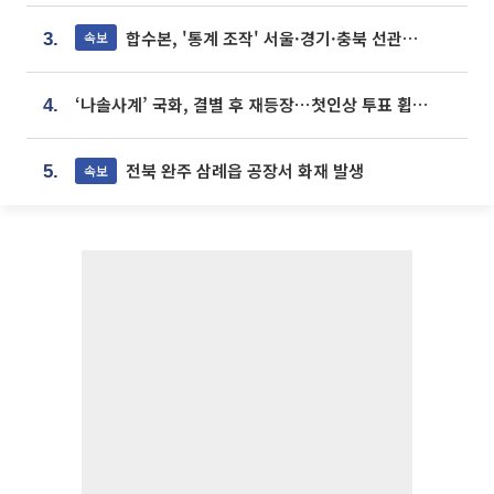
합수본, '통계 조작' 서울·경기·충북 선관위 등 추가 압수수색
속보
3.
‘나솔사계’ 국화, 결별 후 재등장⋯첫인상 투표 휩쓸고 ‘인기녀’ 등극
4.
전북 완주 삼례읍 공장서 화재 발생
속보
5.