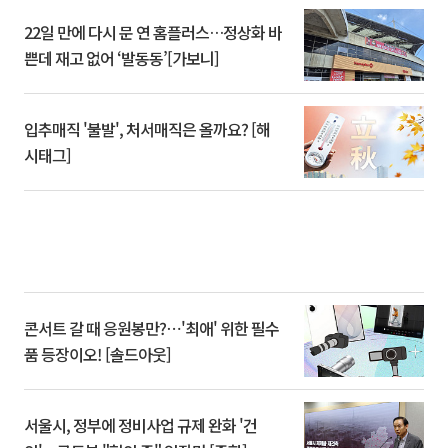
22일 만에 다시 문 연 홈플러스…정상화 바
쁜데 재고 없어 ‘발동동’[가보니]
입추매직 '불발', 처서매직은 올까요? [해
시태그]
콘서트 갈 때 응원봉만?⋯'최애' 위한 필수
품 등장이오! [솔드아웃]
서울시, 정부에 정비사업 규제 완화 '건