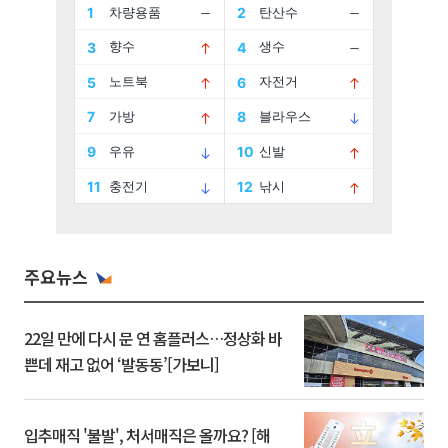
주요뉴스
22일 만에 다시 문 연 홈플러스…정상화 바
쁜데 재고 없어 ‘발동동’[가보니]
입추매직 '불발', 처서매직은 올까요? [해