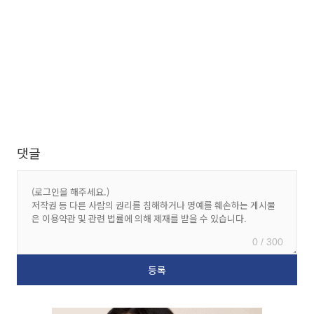
댓글
0 / 300