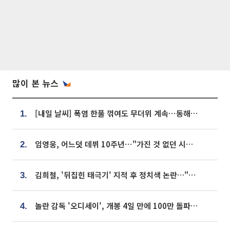
많이 본 뉴스
[내일 날씨] 폭염 한풀 꺾여도 무더위 계속⋯동해안 이틀 연속 비
1.
임영웅, 어느덧 데뷔 10주년⋯"가진 것 없던 시절, 내 앞엔 20명의 팬뿐"
2.
김희철, '뒤집힌 태극기' 지적 후 정치색 논란…"좌우 떠나 우리나라 국기"
3.
놀란 감독 '오디세이', 개봉 4일 만에 100만 돌파⋯'왕사남' 보다 빠르다
4.