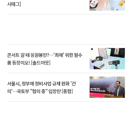
시태그]
콘서트 갈 때 응원봉만?⋯'최애' 위한 필수
품 등장이오! [솔드아웃]
서울시, 정부에 정비사업 규제 완화 '건
의'⋯국토부 "협의 중" 입장만 [종합]