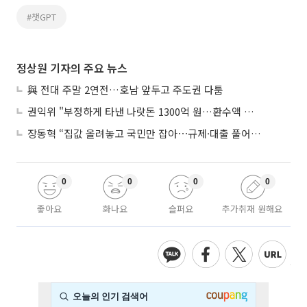
#챗GPT
정상원 기자의 주요 뉴스
與 전대 주말 2연전…호남 앞두고 주도권 다툼
권익위 "부정하게 타낸 나랏돈 1300억 원…환수액 역대 최대"
장동혁 “집값 올려놓고 국민만 잡아⋯규제·대출 풀어야”
0
0
0
0
좋아요
화나요
슬퍼요
추가취재 원해요