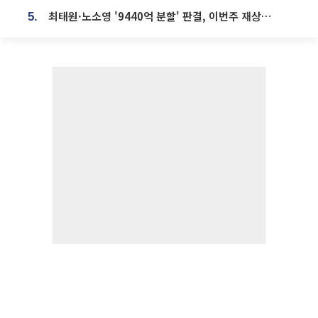
최태원·노소영 '9440억 분할' 판결, 이번주 재상고 여부 주목
5.