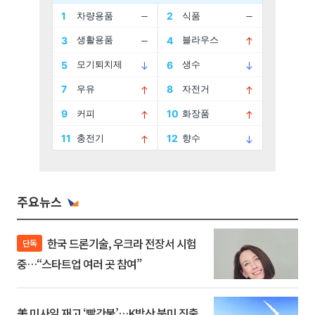
주요뉴스
한국 드론기술, 우크라 전장서 시험
단독
중…“스타트업 여러 곳 참여”
美 미사일 재고 ‘빨간불’…K방산 북미 진출