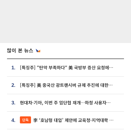
많이 본 뉴스
[특징주] “탄약 부족하다“ 美 국방부 증산 요청에⋯국내 방산주 급등세
1.
[특징주] 美 중국산 광트랜시버 규제 추진에 대한광통신 등 광통신株 강세
2.
현대차·기아, 이번 주 임단협 재개…하청 사용자성 재심도 ‘변수’
3.
李 ‘호남형 대입’ 제안에 교육청·지역대학 서·논술형 입시 연계 '착수'
단독
4.