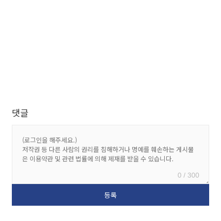
댓글
0 / 300