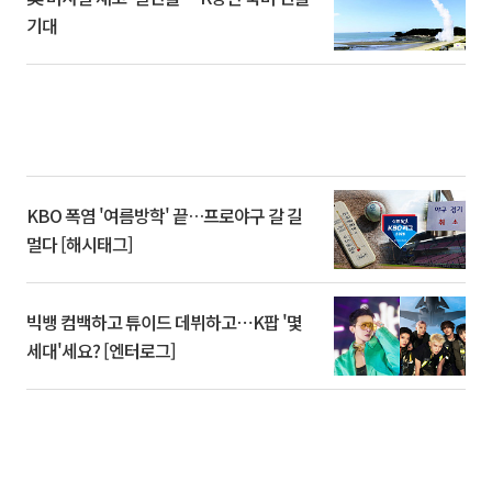
기대
KBO 폭염 '여름방학' 끝…프로야구 갈 길
멀다 [해시태그]
빅뱅 컴백하고 튜이드 데뷔하고⋯K팝 '몇
세대'세요? [엔터로그]