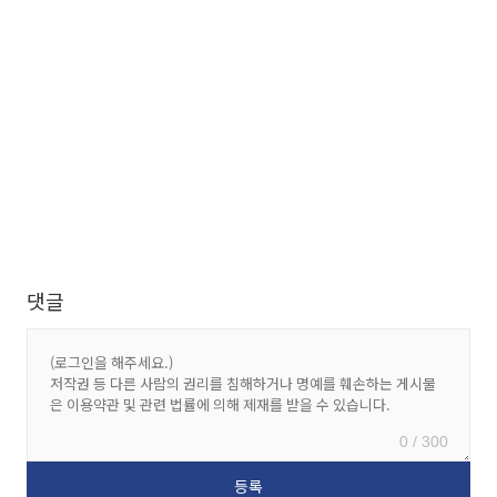
댓글
0 / 300