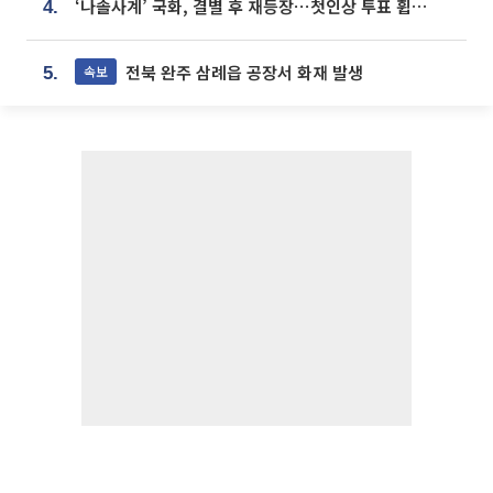
‘나솔사계’ 국화, 결별 후 재등장⋯첫인상 투표 휩쓸고 ‘인기녀’ 등극
4.
전북 완주 삼례읍 공장서 화재 발생
속보
5.