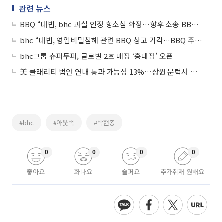
관련 뉴스
BBQ “대법, bhc 과실 인정 항소심 확정…향후 소송 BBQ가 주도권 가져”
bhc “대법, 영업비밀침해 관련 BBQ 상고 기각…BBQ 주장 사실 아냐”
bhc그룹 슈퍼두퍼, 글로벌 2호 매장 ‘홍대점’ 오픈
美 클래리티 법안 연내 통과 가능성 13%…상원 문턱서 제동
#bhc
#아웃백
#박현종
0
0
0
0
좋아요
화나요
슬퍼요
추가취재 원해요