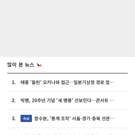
많이 본 뉴스
태풍 '돌핀' 오키나와 접근…일본기상청 경로 업데이트
1.
빅뱅, 20주년 기념 '새 뱅봉' 선보인다⋯콘서트 앞두고 팝업 개최
2.
합수본, '통계 조작' 서울·경기·충북 선관위 등 추가 압수수색
속보
3.