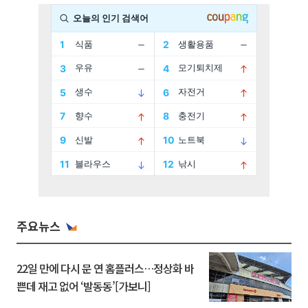
주요뉴스
22일 만에 다시 문 연 홈플러스…정상화 바
쁜데 재고 없어 ‘발동동’[가보니]