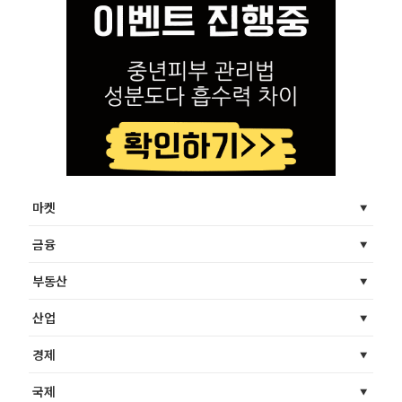
마켓
금융
부동산
산업
경제
국제