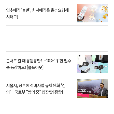
입추매직 '불발', 처서매직은 올까요? [해
시태그]
콘서트 갈 때 응원봉만?⋯'최애' 위한 필수
품 등장이오! [솔드아웃]
서울시, 정부에 정비사업 규제 완화 '건
의'⋯국토부 "협의 중" 입장만 [종합]