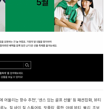
 어울리는 향수 추천’, ‘센스 있는 골프 선물’ 등 패션잡화, 뷰티
, 질 바이 질 스튜어트, 핏플랍, 콜한, 아떼 뷰티, 불리, 조보