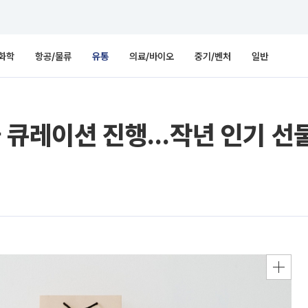
화학
항공/물류
유통
의료/바이오
중기/벤처
일반
물 큐레이션 진행…작년 인기 선물