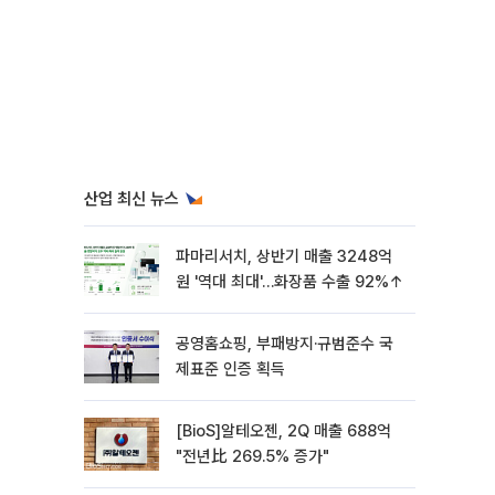
산업 최신 뉴스
파마리서치, 상반기 매출 3248억
원 '역대 최대'…화장품 수출 92%↑
공영홈쇼핑, 부패방지·규범준수 국
제표준 인증 획득
[BioS]알테오젠, 2Q 매출 688억
"전년比 269.5% 증가"