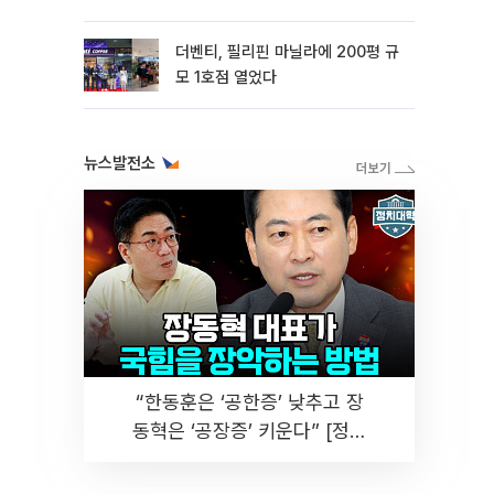
더벤티, 필리핀 마닐라에 200평 규
모 1호점 열었다
뉴스발전소
“한동훈은 ‘공한증’ 낮추고 장
동혁은 ‘공장증’ 키운다” [정치
대학]