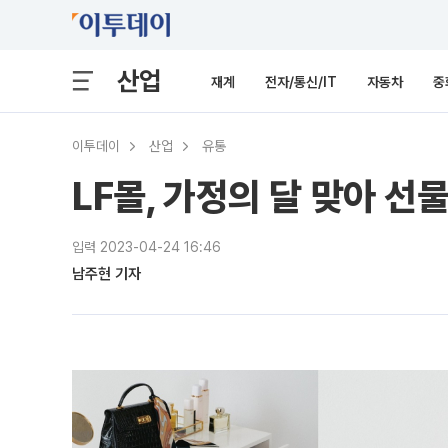
산업
재계
전자/통신/IT
자동차
중
이투데이
산업
유통
LF몰, 가정의 달 맞아 선
입력 2023-04-24 16:46
남주현 기자