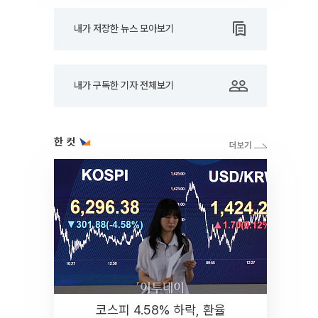
내가 저장한 뉴스 모아보기
내가 구독한 기자 전체보기
한 컷
코스피 4.58% 하락, 환율