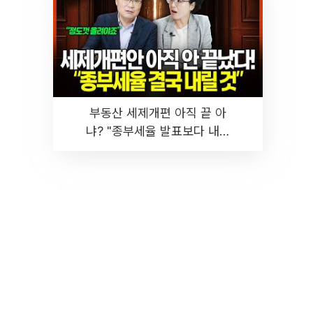
부동산 세제개편 아직 끝 아
냐? "종부세율 발표보다 내릴
것" 장기거주·양도세 전망 I 집
땅지성 I 김인만, 진미윤