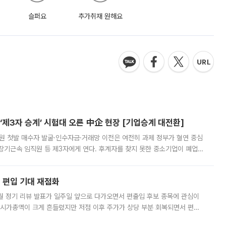
슬퍼요
추가취재 원해요
제3자 승계’ 시험대 오른 中企 현장 [기업승계 대전환]
지원 첫발 매수자 발굴·인수자금·거래망 이전은 여전히 과제 정부가 혈연 중심
장기근속 임직원 등 제3자에게 연다. 후계자를 찾지 못한 중소기업이 폐업
해 기술과 일자리를 남기도록 하겠다는 취지다. 다만 세금 감면만으로 거래를
에 편입 기대 재점화
월 정기 리뷰 발표가 일주일 앞으로 다가오면서 편출입 후보 종목에 관심이
 시가총액이 크게 흔들렸지만 저점 이후 주가가 상당 부분 회복되면서 편입
다시 부각되고 있다. 7일 금융투자업계에 따르면 MSCI는 한국시간으로 오는