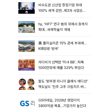
비수도권 신산업 창업기업 최대
100% 세액 감면...제3자 사업승계
특례 도입
hy, ‘HP7’ 연구 범위 위에서 장까지
확대…국제학술지 게재
美 폴리실리콘 15% 관세 부과에…
K태양광 ‘반색’
카디비가 선택한 '미샤 BB'…틱톡
1000만뷰에 매출 329% 뛰었다
팔도 '왕뚜껑 리니지 클래식 에디션'·
맥도날드 '진주 고추 크림치즈 버거'
외[나왔다 신상]
GS리테일, 2028년 영업이익
3800억원 목표…기업가치 높인다