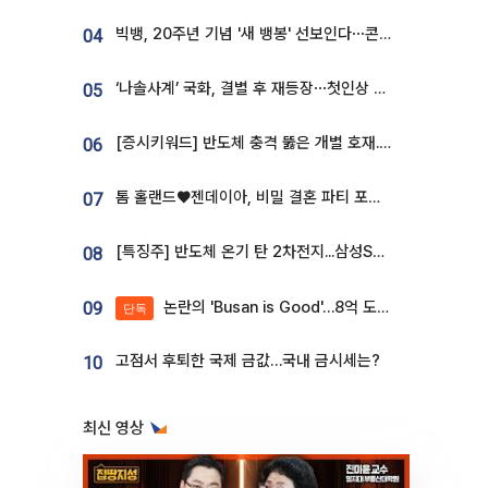
빅뱅, 20주년 기념 '새 뱅봉' 선보인다⋯콘서트 앞두고 팝업 개최
04
‘나솔사계’ 국화, 결별 후 재등장⋯첫인상 투표 휩쓸고 ‘인기녀’ 등극
05
[증시키워드] 반도체 충격 뚫은 개별 호재...포스코퓨처엠·에코프로·한화솔루션 '눈길'
06
톰 홀랜드♥젠데이아, 비밀 결혼 파티 포착⋯호텔 대관비만 9억
07
[특징주] 반도체 온기 탄 2차전지...삼성SDI, 장 초반 7% 넘게 껑충
08
논란의 'Busan is Good'…8억 도시브랜드, 용산 대통령실 CI 업체가 수행
09
단독
고점서 후퇴한 국제 금값…국내 금시세는?
10
최신 영상