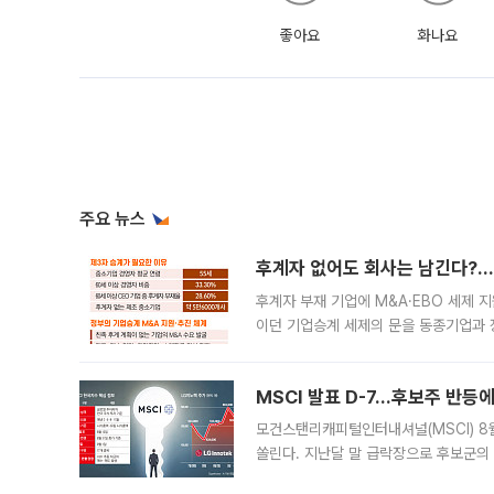
좋아요
화나요
주요 뉴스
후계자 없어도 회사는 남긴다?…‘
후계자 부재 기업에 M&A·EBO 세제 
이던 기업승계 세제의 문을 동종기업과 
대신 M&A나 임직원 인수(EBO)를 통
늘
MSCI 발표 D-7…후보주 반등
모건스탠리캐피털인터내셔널(MSCI) 8
쏠린다. 지난달 말 급락장으로 후보군의
가능성과 지수 추종 자금 유입 기대가 