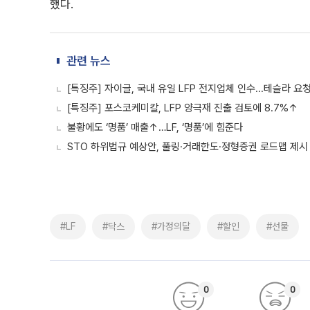
했다.
관련 뉴스
[특징주] 자이글, 국내 유일 LFP 전지업체 인수...테슬라 
[특징주] 포스코케미칼, LFP 양극재 진출 검토에 8.7%↑
불황에도 ‘명품’ 매출↑…LF, ‘명품’에 힘준다
STO 하위법규 예상안, 풀링·거래한도·정형증권 로드맵 제시
#LF
#닥스
#가정의달
#할인
#선물
0
0