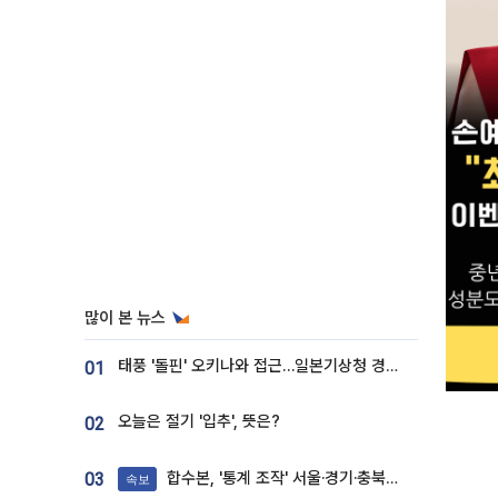
많이 본 뉴스
태풍 '돌핀' 오키나와 접근…일본기상청 경로 업데이트
01
오늘은 절기 '입추', 뜻은?
02
합수본, '통계 조작' 서울·경기·충북 선관위 등 추가 압수수색
03
속보