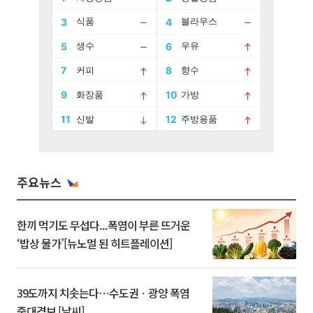
주요뉴스
한끼 먹기도 무섭다...폭염이 부른 뜨거운
‘밥상 물가’[뉴노멀 된 히트플레이션]
39도까지 치솟는다⋯수도권ㆍ광양 폭염
중대경보 [날씨]