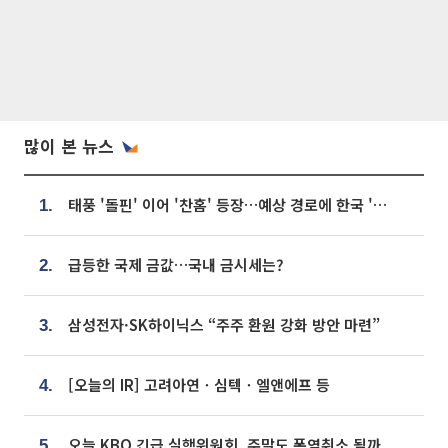
많이 본 뉴스
태풍 '돌핀' 이어 '찬홈' 등장…예상 경로에 한국 '한숨'
1.
급등한 국제 금값…국내 금시세는?
2.
삼성전자·SK하이닉스 “주주 환원 강화 방안 마련”
3.
[오늘의 IR] 고려아연ㆍ심텍ㆍ엘앤에프 등
4.
오늘 KBO 긴급 실행위원회, 주말도 폭염취소 될까
5.