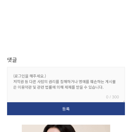
댓글
0 / 300