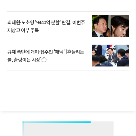
최태원·노소영 '9440억 분할' 판결, 이번주
재상고 여부 주목
규제 폭탄에 개미·집주인 '패닉' [흔들리는
룰, 출렁이는 시장]①