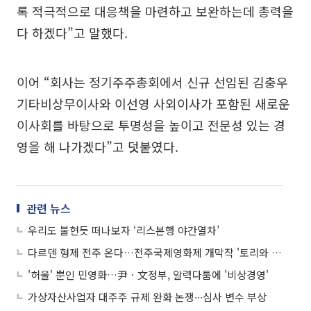
록 적극적으로 대응책을 마련하고 보완하는데 총력을
다 하겠다”고 말했다.
이어 “회사는 정기주주총회에서 신규 선임된 김충우
기타비상무이사와 이선영 사외이사가 포함된 새로운
이사회를 바탕으로 투명성을 높이고 전문성 있는 경
영을 해 나가겠다”고 덧붙였다.
관련 뉴스
우리도 불현듯 떠나보자 ‘리스본행 야간열차’
다르덴 형제 전주 온다…전주국제영화제 개막작 '토리와 로키타'
'허울' 뿐인 민영화…尹ㆍ文정부, 알력다툼에 '비상경영'
가상자산사업자 대주주 규제 완화 논쟁∙∙∙심사 변수 부상