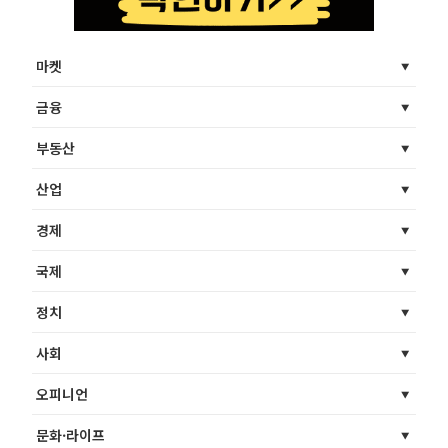
마켓
금융
부동산
산업
경제
국제
정치
사회
오피니언
문화·라이프