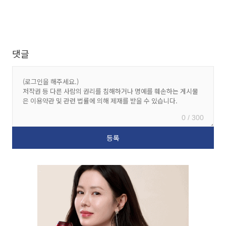
댓글
0 / 300