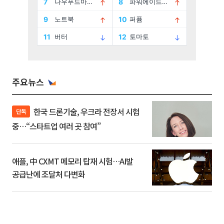
주요뉴스
한국 드론기술, 우크라 전장서 시험
단독
중…“스타트업 여러 곳 참여”
애플, 中 CXMT 메모리 탑재 시험…AI발
공급난에 조달처 다변화