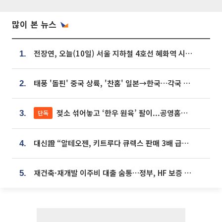
많이 본 뉴스
전장연, 오늘(10일) 서울 지하철 4호선 혜화역 시위…1호선 용산역 무정차
1.
태풍 '돌핀' 중국 상륙, '찬홈' 일본→한국…각국 기상청 예상 경로는?
2.
젖소 섞어놓고 ‘한우 원육’ 팔이...공영홈쇼핑 표기·검증 구멍
단독
3.
대신證 “알테오젠, 키트루다 큐렉스 판매 3배 급증…목표가 41만원 상향”
4.
재건축·재개발 이주비 대출 숨통…정부, HF 보증 신설 추진
5.