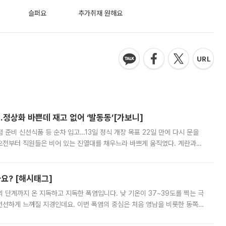
슬퍼요
추가취재 원해요
…정상화 바쁜데 재고 없어 ‘발동동’[가보니]
준비 신선식품 등 순차 입고…13일 정식 개장 목표 22일 만에 다시 문을
오전부터 직원들은 비어 있는 진열대를 채우느라 바쁘게 움직였다. 계란과
리를 잡기 시작했지만, 매장 곳곳엔 여전히 텅 빈 매대가 먼저 눈에 들어왔
까요? [해시태그]
’의 단계까지 온 지독하고 지독한 폭염입니다. 낮 기온이 37~39도를 찍는 극
 선선하게 느껴질 지경인데요. 이번 폭염의 중심은 처음 영남을 비롯한 동쪽
 북서풍이 산맥을 넘어 영남 쪽으로 내려오면서 뜨겁고 건조해졌는데요.