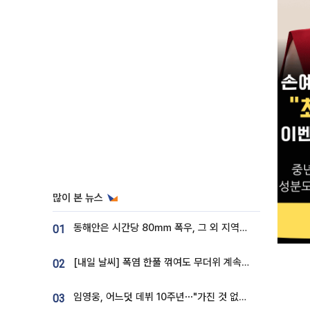
많이 본 뉴스
동해안은 시간당 80㎜ 폭우, 그 외 지역은 폭염…‘극과 극 날씨’
01
[내일 날씨] 폭염 한풀 꺾여도 무더위 계속⋯동해안 이틀 연속 비
02
임영웅, 어느덧 데뷔 10주년⋯"가진 것 없던 시절, 내 앞엔 20명의 팬뿐"
03