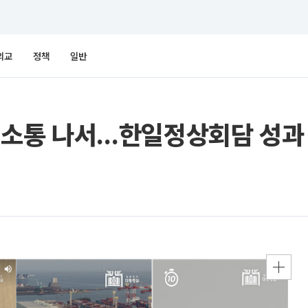
외교
정책
일반
MZ 소통 나서…한일정상회담 성과