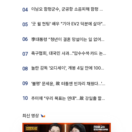
이남오 함평군수, 군공항 소음피해 함평 보상 요구
04
'굿 윌 헌팅' 배우 "기아 EV2 덕분에 살아"…교통사고 후 안전성 극찬
05
06
李대통령 “청년이 결혼 망설이는 일 없어야...제도상 불이익 조사”
축구협회, 대국민 사과…"압수수색·카드 논란 사죄, 강도 높은 쇄신"
07
놀란 감독 '오디세이', 개봉 4일 만에 100만 돌파⋯'왕사남' 보다 빠르다
08
09
'불명' 문세윤, 故 터틀맨 빈자리 채웠다…'거북이' 눈물의 최종 우승
10
추미애 "우리 목표는 연대"…故 강일출 할머니 흉상 제막
최신 영상