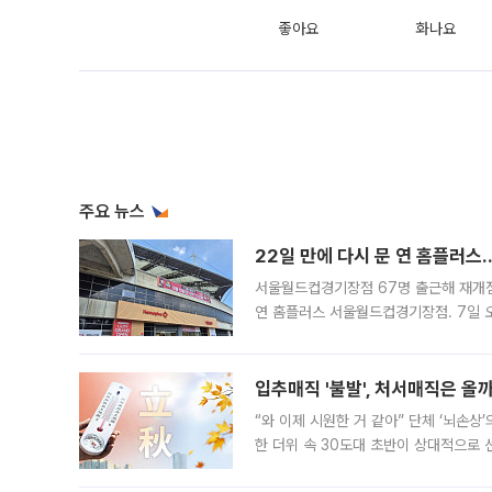
좋아요
화나요
주요 뉴스
22일 만에 다시 문 연 홈플러스
서울월드컵경기장점 67명 출근해 재개점 
연 홈플러스 서울월드컵경기장점. 7일 
우유, 과일 같은 신선식품이 차근차근 자
입추매직 '불발', 처서매직은 올
“와 이제 시원한 거 같아” 단체 ‘뇌손상
한 더위 속 30도대 초반이 상대적으로
지역에 있었습니다. 7월 말에는 서풍과