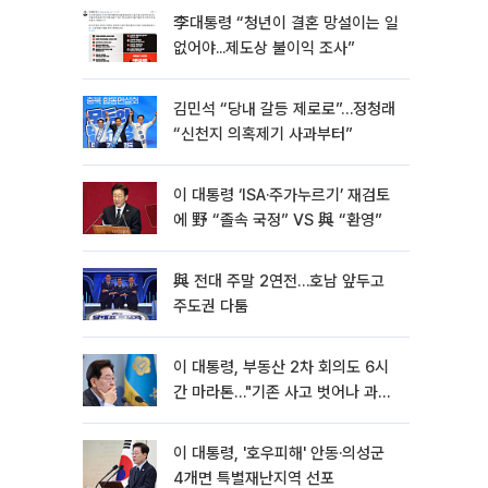
李대통령 “청년이 결혼 망설이는 일
없어야...제도상 불이익 조사”
김민석 “당내 갈등 제로로”…정청래
“신천지 의혹제기 사과부터”
이 대통령 ‘ISA·주가누르기’ 재검토
에 野 “졸속 국정” VS 與 “환영”
與 전대 주말 2연전…호남 앞두고
주도권 다툼
이 대통령, 부동산 2차 회의도 6시
간 마라톤…"기존 사고 벗어나 과감
히 실천"
이 대통령, '호우피해' 안동·의성군
4개면 특별재난지역 선포