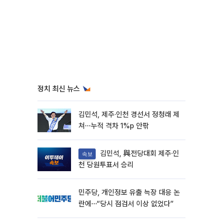
정치 최신 뉴스
김민석, 제주·인천 경선서 정청래 제
쳐⋯누적 격차 1%p 안팎
김민석, 與전당대회 제주·인
속보
천 당원투표서 승리
민주당, 개인정보 유출 늑장 대응 논
란에⋯“당시 점검서 이상 없었다”