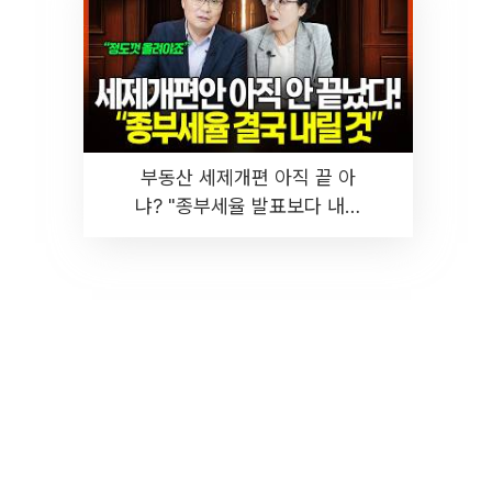
부동산 세제개편 아직 끝 아
냐? "종부세율 발표보다 내릴
것" 장기거주·양도세 전망 I 집
땅지성 I 김인만, 진미윤