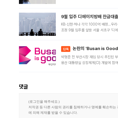
가 체결 사례와 관련해 설명자료를 내고
9월 입주 디에이치방배 잔금대출
KB·신한·하나 각각 1000억 배정…우
조정 9월 입주를 앞둔 서울 서초구 ‘디
은행과 NH농협은행도 대출 취급을 검토
민은행
논란의 'Busan is Go
단독
박형준 전 부산시장 재임 당시 추진된 부산
용산 대통령실 상징체계(CI) 개발에 참
도시브랜드 사업이 공개 이후 시민 공감
댓글