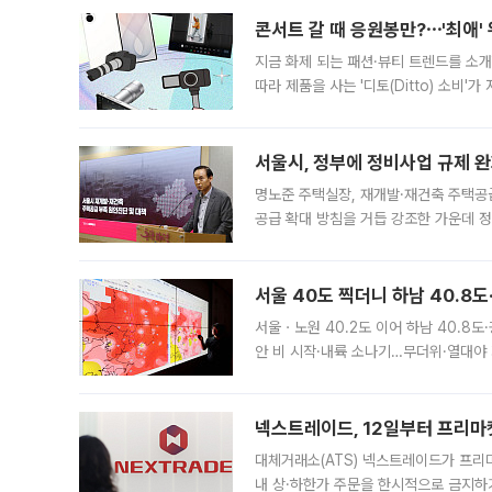
콘서트 갈 때 응원봉만?⋯'최애'
지금 화제 되는 패션·뷰티 트렌드를 소개
따라 제품을 사는 '디토(Ditto) 소비
어디일까요? 아이돌 콘서트 시작을 기다
서울시, 정부에 정비사업 규제 완화
명노준 주택실장, 재개발·재건축 주택공
공급 확대 방침을 거듭 강조한 가운데 정
면 반박하고 나섰다. 명노준 서울시 주택
서울 40도 찍더니 하남 40.8도
서울ㆍ노원 40.2도 이어 하남 40.8도
안 비 시작·내륙 소나기…무더위·열대야 
에서도 40도를 웃도는 기온이 관측됐다
의 극심한
넥스트레이드, 12일부터 프리마
대체거래소(ATS) 넥스트레이드가 프리
내 상·하한가 주문을 한시적으로 금지하