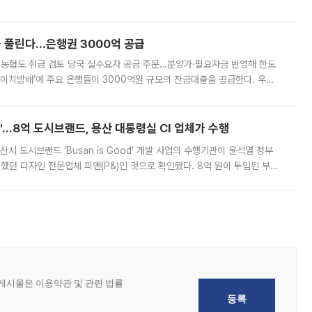
, 주문 오류로 인한 가격 급등락을 최소화하기 위한 비상 대응방안을 발표
 풀린다…은행권 3000억 공급
리·농협도 취급 검토 당국 실수요자 공급 주문…분양가·필요자금 반영해 한도
에이치방배’에 주요 은행들이 3000억원 규모의 잔금대출을 공급한다. 우리
하고 있어 향후 공급 규모가 늘어날 전망이다. 7일 금융권에 따르면 KB국
od'…8억 도시브랜드, 용산 대통령실 CI 업체가 수행
시 도시브랜드 ‘Busan is Good’ 개발 사업의 수행기관이 윤석열 정부
여했던 디자인 전문업체 피앤(P&)인 것으로 확인됐다. 8억 원이 투입된 부산
 부족과 디자인 정체성 논란에 휩싸였던 만큼, 사업 선정 과정과 결과물에