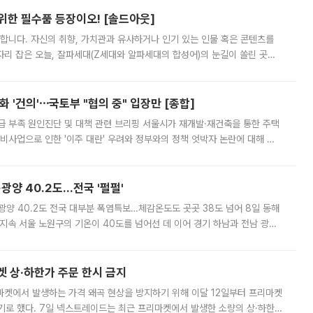
 위한 필수품 등장이오! [솔드아웃]
합니다. 자신의 취향, 가치관과 유사하거나 인기 있는 인물 혹은 콘텐츠를
'가 자리 잡은 오늘, 잘파세대(Z세대와 알파세대의 합성어)의 눈길이 쏠린 곳은
리는 공연장. 응원봉만큼이나 눈에 띄는 게 있습니다. 공연이 시작되기
 '건의'⋯국토부 "협의 중" 입장만 [종합]
급 부족 원인진단 및 대책 관련 브리핑 서울시가 재개발·재건축을 통한 주택
비사업으로 인한 '이주 대란' 우려와 정부와의 정책 엇박자 논란에 대해 정
실장은 2031년까지 31만 가구 착공 목표에 차질이 없다는 입장이나,
·광양 40.2도…전국 '펄펄'
·광양 40.2도 전국 대부분 폭염특보…체감온도도 곳곳 38도 넘어 8일 동해
지속 서울 노원구의 기온이 40도를 넘어선 데 이어 경기 하남과 전남 광양
. 전국 대부분 지역에 폭염특보가 내려진 가운데 곳곳에서 39~40도 안팎
켓 상·하한가 주문 한시 금지
마켓에서 발생하는 가격 왜곡 현상을 방지하기 위해 이달 12일부터 프리마켓
기로 했다. 7일 넥스트레이드는 최근 프리마켓에서 발생한 소량의 상·하한