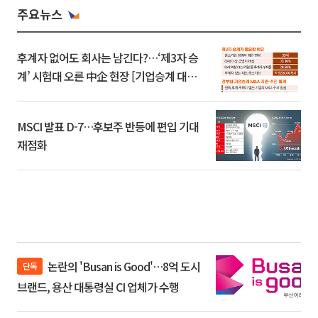
주요뉴스
후계자 없어도 회사는 남긴다?…‘제3자 승
계’ 시험대 오른 中企 현장 [기업승계 대전
환]
MSCI 발표 D-7…후보주 반등에 편입 기대
재점화
논란의 'Busan is Good'…8억 도시
단독
브랜드, 용산 대통령실 CI 업체가 수행