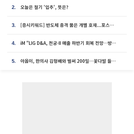
오늘은 절기 '입추', 뜻은?
2.
[증시키워드] 반도체 충격 뚫은 개별 호재...포스코퓨처엠·에코프로·한화솔루션 '눈길'
3.
iM "LIG D&A, 천궁-II 매출 하반기 회복 전망…방산 톱픽 유지"
4.
아옳이, 한의사 김형배와 벌써 200일⋯꽃다발 들고 "프러포즈 아냐"
5.