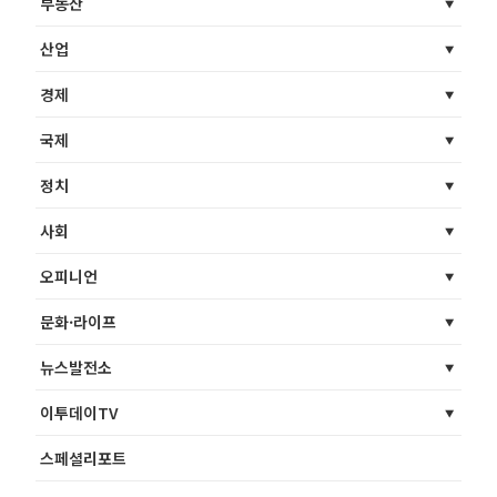
부동산
산업
경제
국제
정치
사회
오피니언
문화·라이프
뉴스발전소
이투데이TV
스페셜리포트