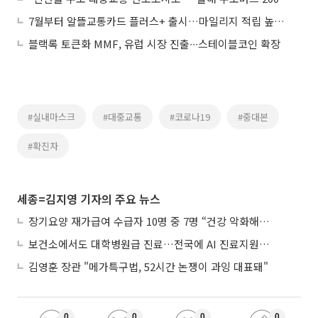
7월부터 알뜰교통카드 플러스+ 출시…마일리지 적립 높이고 모든 카드사 사용
블랙록 토큰화 MMF, 유럽 시장 진출∙∙∙스테이블코인 확장
#실내마스크
#대중교통
#코로나19
#중대본
#확진자
세종=김지영 기자의 주요 뉴스
장기요양 재가급여 수급자 10명 중 7명 “건강 악화해도 집에서”
보건소에서도 대학병원급 진료…전국에 AI 진료지원도구 보급
김영훈 장관 "메가특구법, 52시간 논쟁이 과잉 대표돼"
0
0
0
0