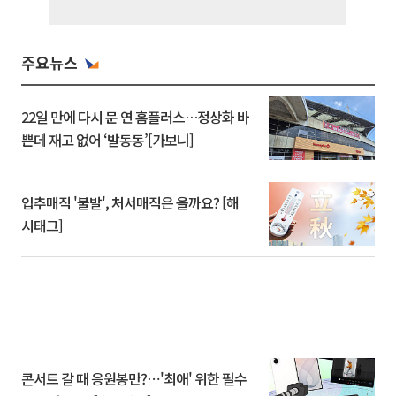
주요뉴스
22일 만에 다시 문 연 홈플러스…정상화 바
쁜데 재고 없어 ‘발동동’[가보니]
입추매직 '불발', 처서매직은 올까요? [해
시태그]
콘서트 갈 때 응원봉만?⋯'최애' 위한 필수