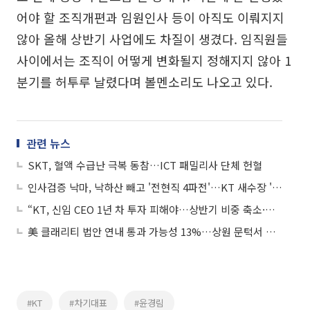
어야 할 조직개편과 임원인사 등이 아직도 이뤄지지
않아 올해 상반기 사업에도 차질이 생겼다. 임직원들
사이에서는 조직이 어떻게 변화될지 정해지지 않아 1
분기를 허투루 날렸다며 볼멘소리도 나오고 있다.
관련 뉴스
SKT, 혈액 수급난 극복 동참…ICT 패밀리사 단체 헌혈
인사검증 낙마, 낙하산 빼고 '전현직 4파전'…KT 새수장 '외풍' 뚫을까
“KT, 신임 CEO 1년 차 투자 피해야…상반기 비중 축소·목표가 11% 하향”
美 클래리티 법안 연내 통과 가능성 13%…상원 문턱서 제동
#KT
#차기대표
#윤경림