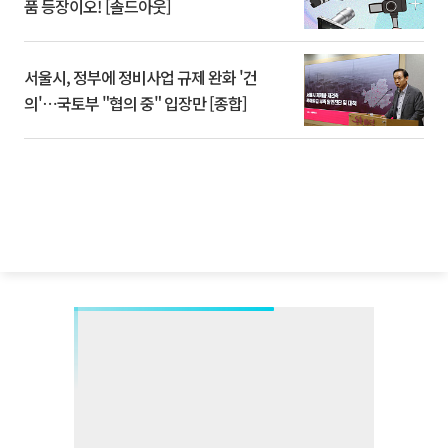
품 등장이오! [솔드아웃]
서울시, 정부에 정비사업 규제 완화 '건
의'⋯국토부 "협의 중" 입장만 [종합]