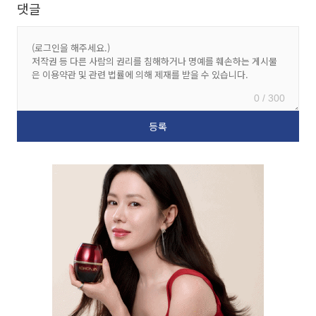
댓글
0 / 300