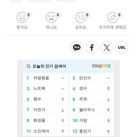
0
0
0
0
좋아요
화나요
슬퍼요
추가취재 원해요