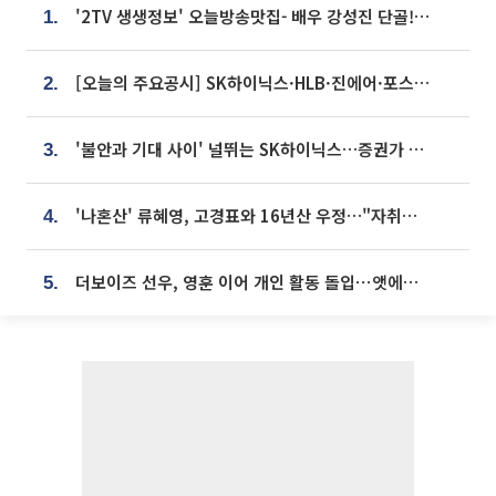
'2TV 생생정보' 오늘방송맛집- 배우 강성진 단골! 쌀국수ㆍ푸팟퐁 커리 맛집 '블○○○'
1.
[오늘의 주요공시] SK하이닉스·HLB·진에어·포스코홀딩스·네이버·대우건설 등
2.
'불안과 기대 사이' 널뛰는 SK하이닉스…증권가 "HBM4·LTA 기반 펀터멘털 견고"
3.
'나혼산' 류혜영, 고경표와 16년산 우정…"자취방서 부모님과 마주쳐"
4.
더보이즈 선우, 영훈 이어 개인 활동 돌입⋯앳에어리어와 전속계약
5.