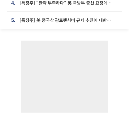
[특징주] “탄약 부족하다“ 美 국방부 증산 요청에⋯국내 방산주 급등세
4.
[특징주] 美 중국산 광트랜시버 규제 추진에 대한광통신 등 광통신株 강세
5.