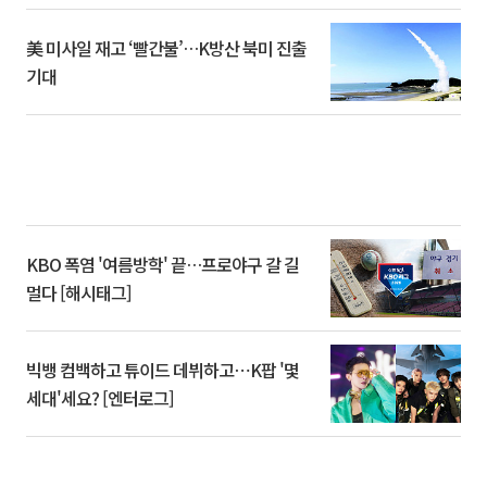
美 미사일 재고 ‘빨간불’…K방산 북미 진출
기대
KBO 폭염 '여름방학' 끝…프로야구 갈 길
멀다 [해시태그]
빅뱅 컴백하고 튜이드 데뷔하고⋯K팝 '몇
세대'세요? [엔터로그]