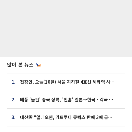
많이 본 뉴스
전장연, 오늘(10일) 서울 지하철 4호선 혜화역 시위…1호선 용산역 무정차
1.
태풍 '돌핀' 중국 상륙, '찬홈' 일본→한국…각국 기상청 예상 경로는?
2.
대신證 “알테오젠, 키트루다 큐렉스 판매 3배 급증…목표가 41만원 상향”
3.