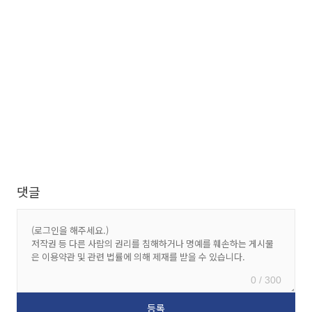
댓글
0 / 300