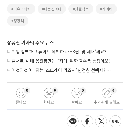
#이슈크래커
#나는신이다
#넷플릭스
#사이비
#정명석
장유진 기자의 주요 뉴스
빅뱅 컴백하고 튜이드 데뷔하고⋯K팝 '몇 세대'세요?
콘서트 갈 때 응원봉만?⋯'최애' 위한 필수품 등장이오!
이것저것 '다 되는' 스트레이 키즈⋯"안전한 선택지? 도전이 재밌죠"
0
0
0
0
좋아요
화나요
슬퍼요
추가취재 원해요