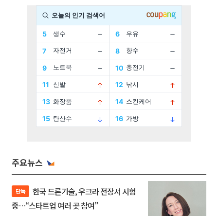
주요뉴스
한국 드론기술, 우크라 전장서 시험
단독
중…“스타트업 여러 곳 참여”