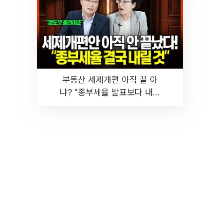
부동산 세제개편 아직 끝 아
냐? "종부세율 발표보다 내릴
것" 장기거주·양도세 전망 I 집
땅지성 I 김인만, 진미윤