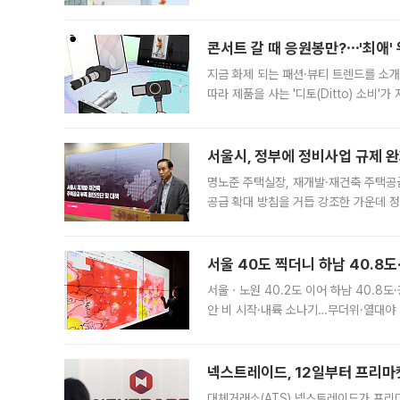
지역에 있었습니다. 7월 말에는 서풍과
콘서트 갈 때 응원봉만?⋯'최애'
지금 화제 되는 패션·뷰티 트렌드를 소개
따라 제품을 사는 '디토(Ditto) 소비
어디일까요? 아이돌 콘서트 시작을 기다
서울시, 정부에 정비사업 규제 완화
명노준 주택실장, 재개발·재건축 주택공
공급 확대 방침을 거듭 강조한 가운데 정
면 반박하고 나섰다. 명노준 서울시 주택
서울 40도 찍더니 하남 40.8도
서울ㆍ노원 40.2도 이어 하남 40.8도
안 비 시작·내륙 소나기…무더위·열대야 
에서도 40도를 웃도는 기온이 관측됐다
의 극심한
넥스트레이드, 12일부터 프리마
대체거래소(ATS) 넥스트레이드가 프리