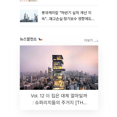
롯데케미칼 "하반기 실적 개선 지
속"…재고손실·정기보수 영향에도
흑자 유지
뉴스발전소
Vol. 12 이 집은 대체 얼마일까
: 슈퍼리치들의 주거지 [THE
RARE]