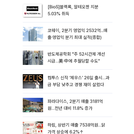
[BioS]블랙록, 알테오젠 지분
5.03% 취득
코웨이, 2분기 영업익 2532억...매
출·영업익 분기 최대 실적(종합)
반도체공학회 "주 52시간제 개선
시급…美·中에 추월당할 수도"
컴투스 신작 ‘제우스’ 26일 출시…과
금 부담 낮추고 경쟁 재미 살렸다
파라다이스, 2분기 매출 3181억
원…전년 대비 11.8% 증가
하림, 상반기 매출 7538억원…닭
가격 상승에 6.2%↑