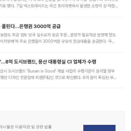
기로 했다. 7일 넥스트레이드는 최근 프리마켓에서 발생한 소량의 상·하한
, 주문 오류로 인한 가격 급등락을 최소화하기 위한 비상 대응방안을 발표
 풀린다…은행권 3000억 공급
리·농협도 취급 검토 당국 실수요자 공급 주문…분양가·필요자금 반영해 한도
에이치방배’에 주요 은행들이 3000억원 규모의 잔금대출을 공급한다. 우리
하고 있어 향후 공급 규모가 늘어날 전망이다. 7일 금융권에 따르면 KB국
od'…8억 도시브랜드, 용산 대통령실 CI 업체가 수행
시 도시브랜드 ‘Busan is Good’ 개발 사업의 수행기관이 윤석열 정부
여했던 디자인 전문업체 피앤(P&)인 것으로 확인됐다. 8억 원이 투입된 부산
 부족과 디자인 정체성 논란에 휩싸였던 만큼, 사업 선정 과정과 결과물에