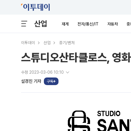
산업
재계
전자/통신/IT
자동차
중
이투데이
산업
중기/벤처
스튜디오산타클로스, 영화
수정 2023-03-06 10:10
설경진 기자
구독