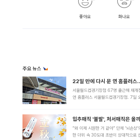
좋아요
화나요
주요 뉴스
22일 만에 다시 문 연 홈플러스
서울월드컵경기장점 67명 출근해 재개점 
연 홈플러스 서울월드컵경기장점. 7일 
우유, 과일 같은 신선식품이 차근차근 자
입추매직 '불발', 처서매직은 올
“와 이제 시원한 거 같아” 단체 ‘뇌손상
한 더위 속 30도대 초반이 상대적으로