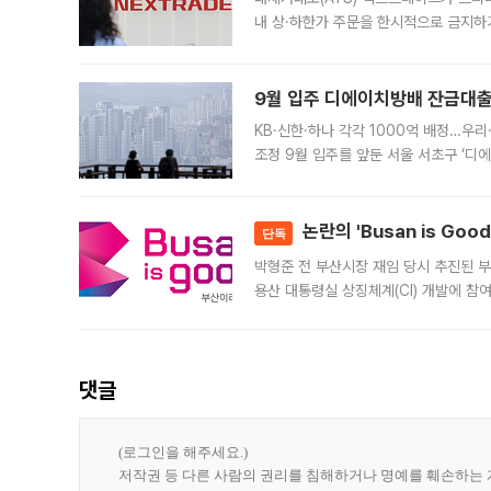
내 상·하한가 주문을 한시적으로 금지하
가 체결 사례와 관련해 설명자료를 내고
9월 입주 디에이치방배 잔금대출
KB·신한·하나 각각 1000억 배정…우
조정 9월 입주를 앞둔 서울 서초구 ‘디
은행과 NH농협은행도 대출 취급을 검토
민은행
논란의 'Busan is Go
단독
박형준 전 부산시장 재임 당시 추진된 부산
용산 대통령실 상징체계(CI) 개발에 참
도시브랜드 사업이 공개 이후 시민 공감
댓글