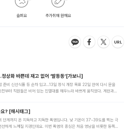
슬퍼요
추가취재 원해요
…정상화 바쁜데 재고 없어 ‘발동동’[가보니]
준비 신선식품 등 순차 입고…13일 정식 개장 목표 22일 만에 다시 문을
오전부터 직원들은 비어 있는 진열대를 채우느라 바쁘게 움직였다. 계란과
리를 잡기 시작했지만, 매장 곳곳엔 여전히 텅 빈 매대가 먼저 눈에 들어왔
까요? [해시태그]
’의 단계까지 온 지독하고 지독한 폭염입니다. 낮 기온이 37~39도를 찍는 극
 선선하게 느껴질 지경인데요. 이번 폭염의 중심은 처음 영남을 비롯한 동쪽