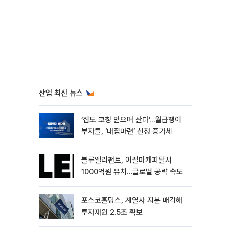
산업 최신 뉴스
‘집도 코칭 받으며 산다’…월급쟁이
부자들, ‘내집마련’ 신청 증가세
블루엘리펀트, 어펄마캐피탈서
1000억원 유치…글로벌 공략 속도
포스코홀딩스, 계열사 지분 매각해
투자재원 2.5조 확보