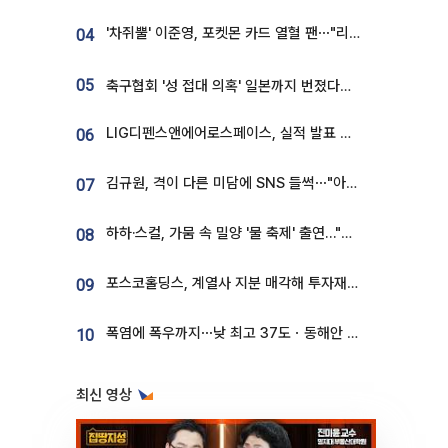
'차쥐뿔' 이준영, 포켓몬 카드 열혈 팬⋯"리셀러 처단할 것"
04
05
축구협회 '성 접대 의혹' 일본까지 번졌다…日 심판 실명 공개
LIG디펜스앤에어로스페이스, 실적 발표 후 급락→반등⋯증권가 “28년까지 튼튼”
06
김규원, 격이 다른 미담에 SNS 들썩⋯"아이 속옷 빨고 졸업식도 참석"
07
하하·스컬, 가뭄 속 밀양 '물 축제' 출연…"출연료 전액 기부"
08
포스코홀딩스, 계열사 지분 매각해 투자재원 2.5조 확보
09
폭염에 폭우까지⋯낮 최고 37도ㆍ동해안 강한 비 [날씨]
10
최신 영상