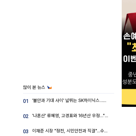
많이 본 뉴스
'불안과 기대 사이' 널뛰는 SK하이닉스…증권가 "HBM4·LTA 기반 펀터멘털 견고"
01
'나혼산' 류혜영, 고경표와 16년산 우정…"자취방서 부모님과 마주쳐"
02
이재준 시장 "정전, 시민안전과 직결"…수원시 비상대응체계 가동
03