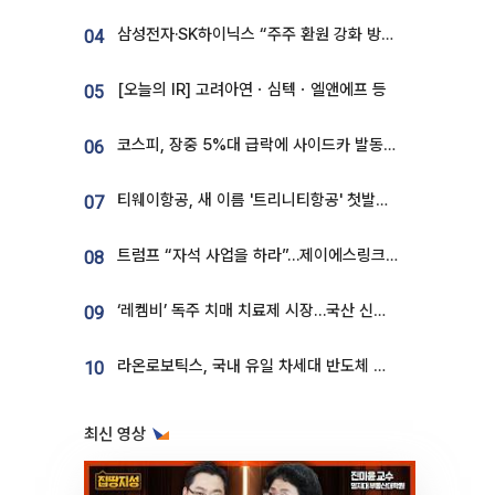
삼성전자·SK하이닉스 “주주 환원 강화 방안 마련”
04
[오늘의 IR] 고려아연ㆍ심텍ㆍ엘앤에프 등
05
코스피, 장중 5%대 급락에 사이드카 발동…삼성·SK 동반 폭락
06
티웨이항공, 새 이름 '트리니티항공' 첫발…SSC 전략 본격화
07
트럼프 “자석 사업을 하라”…제이에스링크, 비중국 영구자석 공급망 구축 속도
08
‘레켐비’ 독주 치매 치료제 시장…국산 신약 등장하나
09
라온로보틱스, 국내 유일 차세대 반도체 공정 로봇 개발 ‘고객사 테스트 진행’
10
최신 영상