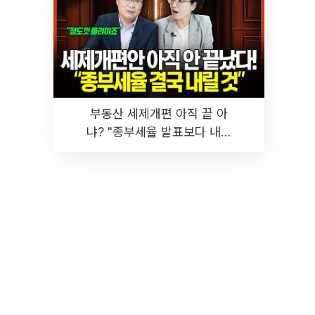
부동산 세제개편 아직 끝 아
냐? "종부세율 발표보다 내릴
것" 장기거주·양도세 전망 I 집
땅지성 I 김인만, 진미윤