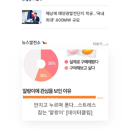
해남에 태양광발전단지 착공…'국내
최대' 400MW 규모
뉴스발전소
만지고 누르며 푼다…스트레스
잡는 '말랑이' [데이터클립]