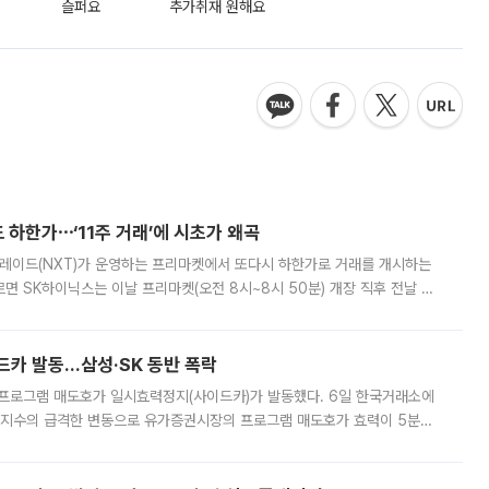
슬퍼요
추가취재 원해요
 하한가⋯‘11주 거래’에 시초가 왜곡
트레이드(NXT)가 운영하는 프리마켓에서 또다시 하한가로 거래를 개시하는
면 SK하이닉스는 이날 프리마켓(오전 8시~8시 50분) 개장 직후 전날 정
000원에 거래됐다. 거래량은 11주에 불과했으나, 최초 가격 결정이 기존 정
드카 발동…삼성·SK 동반 폭락
 프로그램 매도호가 일시효력정지(사이드카)가 발동했다. 6일 한국거래소에
선물지수의 급격한 변동으로 유가증권시장의 프로그램 매도호가 효력이 5분간
물지수는 전 거래일 종가 대비 52.48포인트(5.04%) 내린 987.24를 기