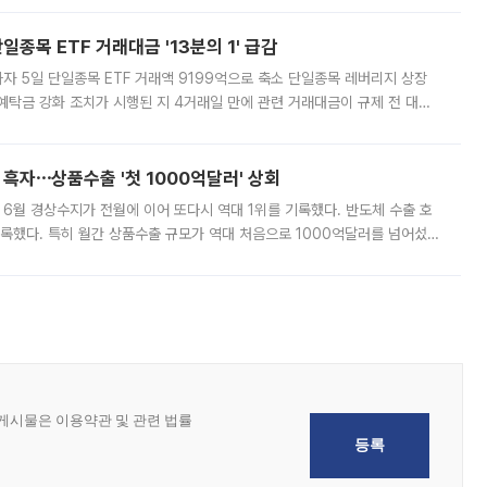
쏠리고 있다. 5일(현지시간) 블룸버그통신에 따르면 미국 행정부 내에서는
종목 ETF 거래대금 '13분의 1' 급감
자 5일 단일종목 ETF 거래액 9199억으로 축소 단일종목 레버리지 상장
예탁금 강화 조치가 시행된 지 4거래일 만에 관련 거래대금이 규제 전 대비
거래소에 따르면 전날 코스피 시장 전체 거래대금은 25조2129억원을 기록
 흑자⋯상품수출 '첫 1000억달러' 상회
표 6월 경상수지가 전월에 이어 또다시 역대 1위를 기록했다. 반도체 수출 호
기록했다. 특히 월간 상품수출 규모가 역대 처음으로 1000억달러를 넘어섰
6월 국제수지(잠정)'에 따르면 6월 경상수지는 497억3000만달러 흑자로