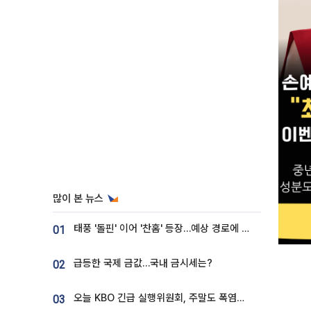
많이 본 뉴스
태풍 '돌핀' 이어 '찬홈' 등장…예상 경로에 한국 '한숨'
01
급등한 국제 금값…국내 금시세는?
02
오늘 KBO 긴급 실행위원회, 주말도 폭염취소 될까
03