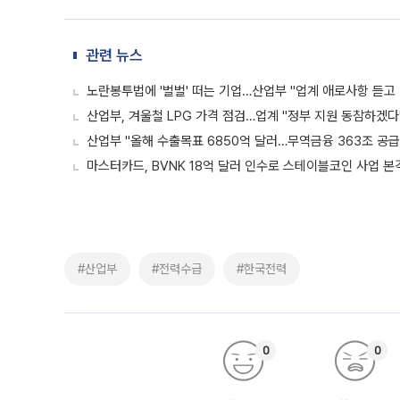
관련 뉴스
노란봉투법에 '벌벌' 떠는 기업…산업부 "업계 애로사항 듣고
산업부, 겨울철 LPG 가격 점검…업계 "정부 지원 동참하겠다
산업부 "올해 수출목표 6850억 달러…무역금융 363조 공급
마스터카드, BVNK 18억 달러 인수로 스테이블코인 사업 본
#산업부
#전력수급
#한국전력
0
0