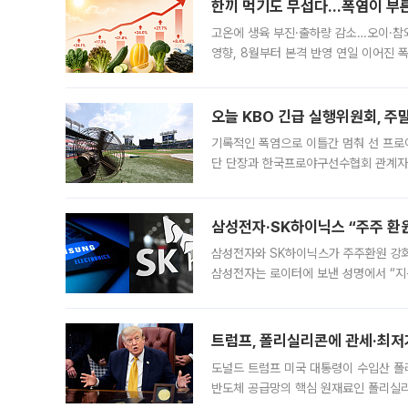
한끼 먹기도 무섭다...폭염이 부
고온에 생육 부진·출하량 감소…오이·참외
영향, 8월부터 본격 반영 연일 이어진 
고온에 취약한 시금치와 상추 등 잎채소뿐
오늘 KBO 긴급 실행위원회, 주
기록적인 폭염으로 이틀간 멈춰 선 프로야
단 단장과 한국프로야구선수협회 관계자가
5일 “최근 전국적으로 폭염이 지속되면
KBO리그와
삼성전자·SK하이닉스 “주주 환원
삼성전자와 SK하이닉스가 주주환원 강화 방안 마련에 나설
삼성전자는 로이터에 보낸 성명에서 “지
트럼프, 폴리실리콘에 관세·최저
도널드 트럼프 미국 대통령이 수입산 
반도체 공급망의 핵심 원재료인 폴리실리