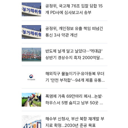
공정위, 국고채 76조 입찰 담합 15
개 PD사에 심사보고서 송부
공정위, 개인정보 유출 책임 떠넘긴
통신 3사 약관 개선
반도체 날개 달고 날았다⋯'역대급'
상반기 경상수지 흑자 2000억달러
육박 [종합]
해외직구 물놀이기구·유아동복 무더
기 '안전 부적합'⋯94개 제품 유통
차단
폭염에 가축 69만마리 폐사…논밭·
하우스서 5명 숨지고 남부 50곳 가
뭄
해수부 신청사, 부산 북항 재개발 부
지로 확정…2030년 준공 목표