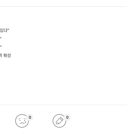
 있다"
"
"
격 확장
0
0