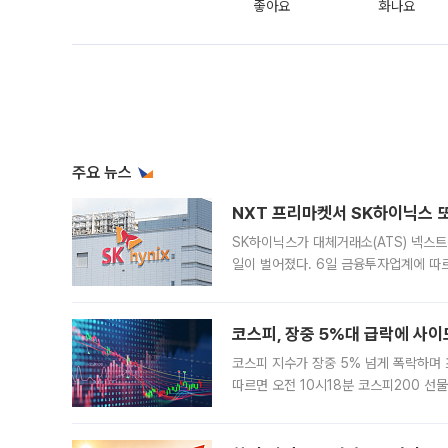
좋아요
화나요
주요 뉴스
NXT 프리마켓서 SK하이닉스 또
SK하이닉스가 대체거래소(ATS) 넥스
일이 벌어졌다. 6일 금융투자업계에 따르
규장 종가보다 29.98% 내린 116만8
규시장과 달
코스피, 장중 5%대 급락에 사이
코스피 지수가 장중 5% 넘게 폭락하며
따르면 오전 10시18분 코스피200 
정지됐다. 발동 시점 당시 코스피200 선
록했다.