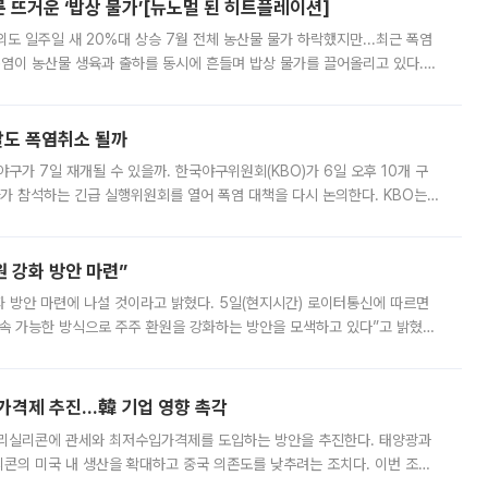
른 뜨거운 ‘밥상 물가’[뉴노멀 된 히트플레이션]
도 일주일 새 20%대 상승 7월 전체 농산물 물가 하락했지만...최근 폭염
폭염이 농산물 생육과 출하를 동시에 흔들며 밥상 물가를 끌어올리고 있다.
 아니라 오이와 참외, 브로콜리 가격까지 일주일 새 두 자릿수로 뛰었다.
말도 폭염취소 될까
구가 7일 재개될 수 있을까. 한국야구위원회(KBO)가 6일 오후 10개 구
 참석하는 긴급 실행위원회를 열어 폭염 대책을 다시 논의한다. KBO는
서 관람객과 선수단의 안전 위험 상황이 발생했다”며 5∼6일 예정됐던
 강화 방안 마련”
 것이라고 밝혔다. 5일(현지시간) 로이터통신에 따르면
속 가능한 방식으로 주주 환원을 강화하는 방안을 모색하고 있다”고 밝혔다.
그러면서 자세한 내용은 “조만간 공개할 예정”이라고 덧붙였다. SK하이닉스도 로이터에 전달한 성명에서 “연
가격제 추진…韓 기업 영향 촉각
폴리실리콘에 관세와 최저수입가격제를 도입하는 방안을 추진한다. 태양광과
콘의 미국 내 생산을 확대하고 중국 의존도를 낮추려는 조치다. 이번 조처