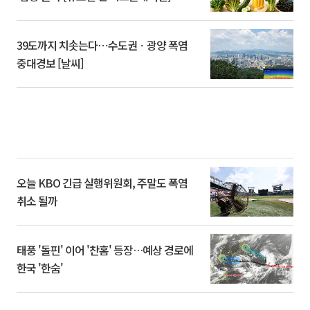
39도까지 치솟는다⋯수도권ㆍ광양 폭염
중대경보 [날씨]
오늘 KBO 긴급 실행위원회, 주말도 폭염
취소 될까
태풍 '돌핀' 이어 '찬홈' 등장…예상 경로에
한국 '한숨'