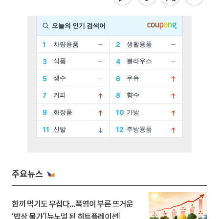
주요뉴스
한끼 먹기도 무섭다...폭염이 부른 뜨거운
‘밥상 물가’[뉴노멀 된 히트플레이션]