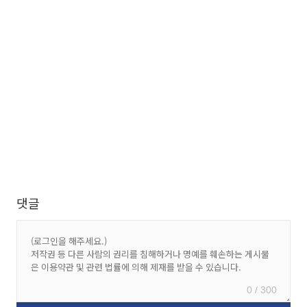
댓글
0 / 300