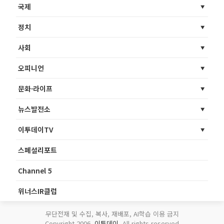
국제
정치
사회
오피니언
문화·라이프
뉴스발전소
이투데이TV
스페셜리포트
Channel 5
위너스IR클럽
무단전재 및 수집, 복사, 재배포, AI학습 이용 금지
Copyright 2006.
이투데이
. All rights reserved