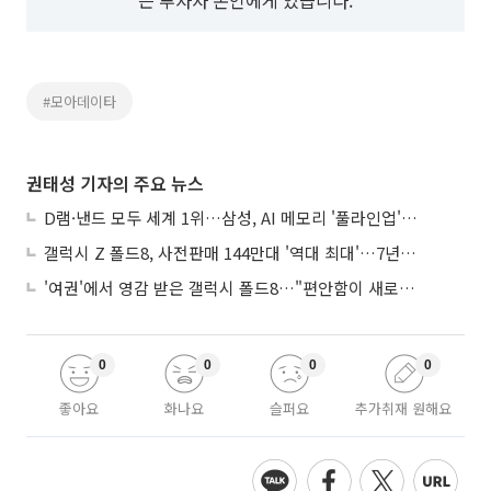
#모아데이타
권태성 기자의 주요 뉴스
D램·낸드 모두 세계 1위…삼성, AI 메모리 '풀라인업'으로 승부
갤럭시 Z 폴드8, 사전판매 144만대 '역대 최대'…7년만에 갤노트10 기록 넘어
'여권'에서 영감 받은 갤럭시 폴드8…"편안함이 새로운 디자인 경쟁력"
0
0
0
0
좋아요
화나요
슬퍼요
추가취재 원해요