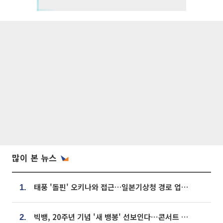
많이 본 뉴스
태풍 '돌핀' 오키나와 접근…일본기상청 경로 업데이트
1.
빅뱅, 20주년 기념 '새 뱅봉' 선보인다⋯콘서트 앞두고 팝업 개최
2.