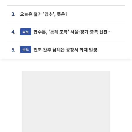
오늘은 절기 '입추', 뜻은?
3.
합수본, '통계 조작' 서울·경기·충북 선관위 등 추가 압수수색
속보
4.
전북 완주 삼례읍 공장서 화재 발생
속보
5.