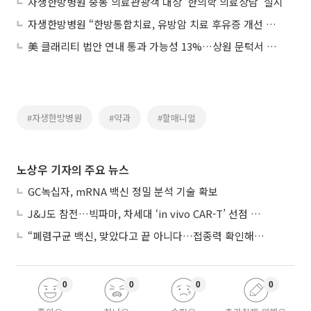
자생한방병원 중동 의료관광객 대상 ‘한의학 의료상담’ 실시
자생한방병원 “한방통합치료, 유방암 치료 후유증 개선 효과” 연구 발표
美 클래리티 법안 연내 통과 가능성 13%…상원 문턱서 제동
#자생한방병원
#약과
#할매니얼
노상우 기자의 주요 뉴스
GC녹십자, mRNA 백신 정밀 분석 기술 확보
J&J도 참전…빅파마, 차세대 ‘in vivo CAR-T’ 선점 경쟁 본격화
“폐렴구균 백신, 맞았다고 끝 아니다…접종력 확인해야”
0
0
0
0