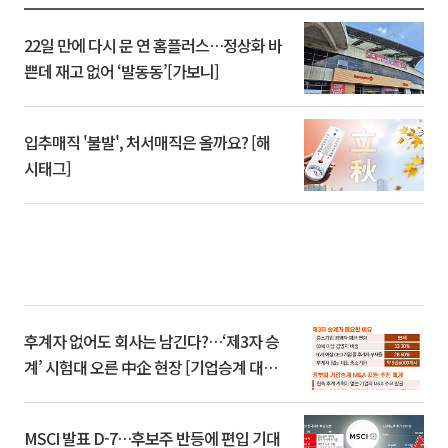
22일 만에 다시 문 연 홈플러스…정상화 바
쁜데 재고 없어 ‘발동동’[가보니]
입추매직 '불발', 처서매직은 올까요? [해
시태그]
후계자 없어도 회사는 남긴다?…‘제3자 승
계’ 시험대 오른 中企 현장 [기업승계 대전
환]
MSCI 발표 D-7…후보주 반등에 편입 기대