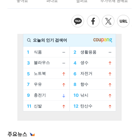
좋아요
화나요
슬퍼요
추가취재 원해요
주요뉴스