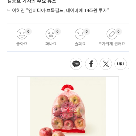
김동효 기자의 주요 뉴스
이해진 “엔비디아·브룩필드, 네이버에 14조원 투자”
0
0
0
0
좋아요
화나요
슬퍼요
추가취재 원해요