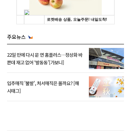
주요뉴스
22일 만에 다시 문 연 홈플러스…정상화 바
쁜데 재고 없어 ‘발동동’[가보니]
입추매직 '불발', 처서매직은 올까요? [해
시태그]