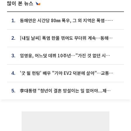
많이 본 뉴스
동해안은 시간당 80㎜ 폭우, 그 외 지역은 폭염…‘극과 극 날씨’
1.
[내일 날씨] 폭염 한풀 꺾여도 무더위 계속⋯동해안 이틀 연속 비
2.
임영웅, 어느덧 데뷔 10주년⋯"가진 것 없던 시절, 내 앞엔 20명의 팬뿐"
3.
'굿 윌 헌팅' 배우 "기아 EV2 덕분에 살아"…교통사고 후 안전성 극찬
4.
李대통령 “청년이 결혼 망설이는 일 없어야...제도상 불이익 조사”
5.