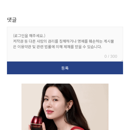
댓글
0 / 300