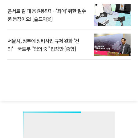
콘서트 갈 때 응원봉만?⋯'최애' 위한 필수
품 등장이오! [솔드아웃]
서울시, 정부에 정비사업 규제 완화 '건
의'⋯국토부 "협의 중" 입장만 [종합]