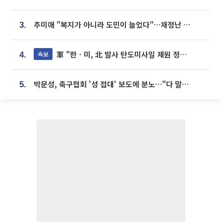
추미애 "복지가 아니라 도민이 늘었다"…재정난 책임론 정면돌파
3.
軍 "한ㆍ미, 北 발사 탄도미사일 제원 정밀분석 중"
속보
4.
박문성, 축구협회 '성 접대' 보도에 분노…"다 말아먹으려고 작정했나"
5.