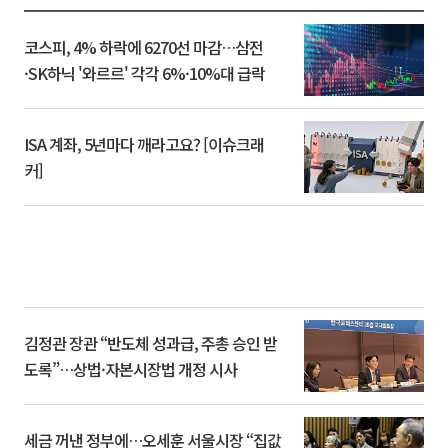
코스피, 4% 하락에 6270선 마감…삼전
·SK하닉 '와르르' 각각 6%·10%대 급락
ISA 계좌, 5년마다 깨라고요? [이슈크래
커]
김정관 장관 “반도체 성과급, 주총 승인 받
도록”…상법·자본시장법 개정 시사
세금 꺼낸 정부에…오세훈 서울시장 “집값