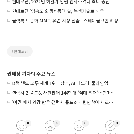
현대로템, 2022년 하반기 임원 인사…역대 최다 승진
현대로템 '영속도 회생제동'기술, 녹색기술로 인증
블랙록 토큰화 MMF, 유럽 시장 진출∙∙∙스테이블코인 확장
#현대로템
권태성 기자의 주요 뉴스
D램·낸드 모두 세계 1위…삼성, AI 메모리 '풀라인업'으로 승부
갤럭시 Z 폴드8, 사전판매 144만대 '역대 최대'…7년만에 갤노트10 기록 넘어
'여권'에서 영감 받은 갤럭시 폴드8…"편안함이 새로운 디자인 경쟁력"
0
0
0
0