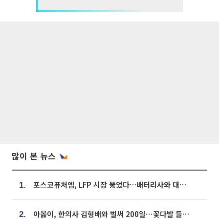
많이 본 뉴스
포스코퓨처엠, LFP 시장 뚫었다…배터리사와 대규모 장기 공급 합의
1.
아옳이, 한의사 김형배와 벌써 200일⋯꽃다발 들고 "프러포즈 아냐"
2.