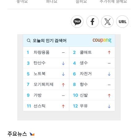
좋아요
화나요
슬퍼요
추가취재 원해요
주요뉴스