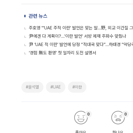
관련 뉴스
주호영 "'UAE 주적 이란' 발언은 맞는 말…野, 외교 이간질 
尹에겐 다 계획이?...'이란 발언' 서방 제재 주파수 맞췄나
尹 ‘UAE 적 이란’ 발언에 당정 “적대국 맞다”...하태경 "
‘경험 無도 환영’ 첫 일자리 도전 설명서
#윤석열
#UAE
#이란
0
0
좋아요
화나요