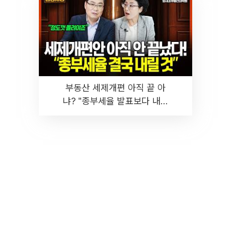
부동산 세제개편 아직 끝 아
냐? "종부세율 발표보다 내릴
것" 장기거주·양도세 전망 I 집
땅지성 I 김인만, 진미윤