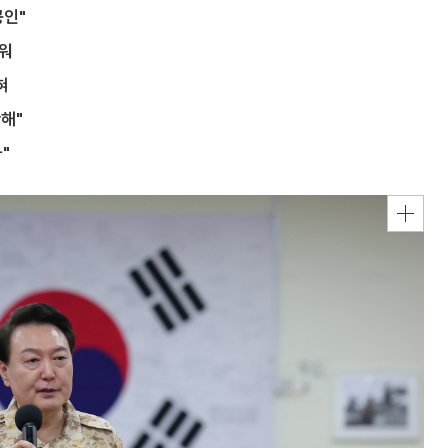
공인"
세워
혀
해"
"