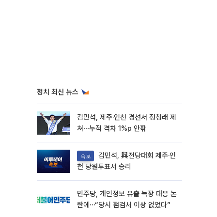
정치 최신 뉴스
김민석, 제주·인천 경선서 정청래 제
쳐⋯누적 격차 1%p 안팎
김민석, 與전당대회 제주·인
속보
천 당원투표서 승리
민주당, 개인정보 유출 늑장 대응 논
란에⋯“당시 점검서 이상 없었다”