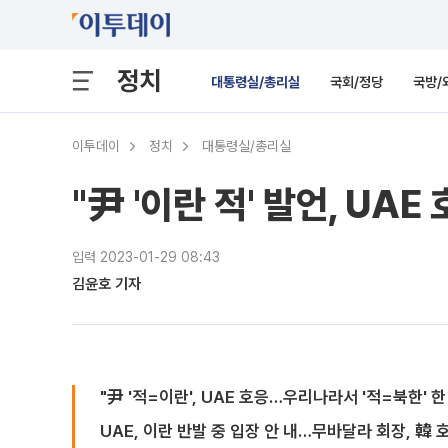
정치
대통령실/총리실
국회/정당
국방/
이투데이
정치
대통령실/총리실
"尹 '이란 적' 발언, U
입력 2023-01-29 08:43
김윤호 기자
"尹 '적=이란', UAE 호응…우리나라서 '적=북한' 한
UAE, 이란 반발 중 입장 안 내…무바달라 회장, 韓 