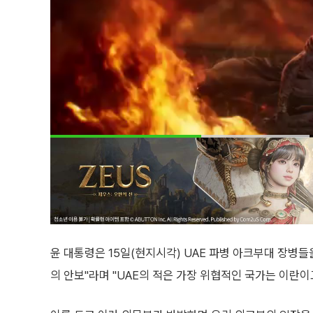
윤 대통령은 15일(현지시각) UAE 파병 아크부대 장병들
의 안보"라며 "UAE의 적은 가장 위협적인 국가는 이란이