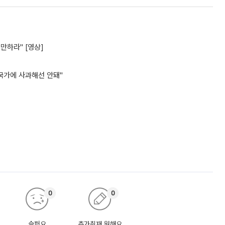
그만하라" [영상]
악당국가에 사과해선 안돼"
0
0
슬퍼요
추가취재 원해요