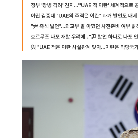
정부 '장병 격려' 견지…"'UAE 적 이란' 세계적으로 
야권 김종대 "UAE의 주적은 이란" 과거 발언도 내
"尹 즉석 발언"…외교부 말 아꼈던 사전준비 여부 밝
호르무즈 나포 재발 우려에…"尹 발언 하나로 나포 안
與 "UAE 적은 이란 사실관계 맞아…이란은 악당국가