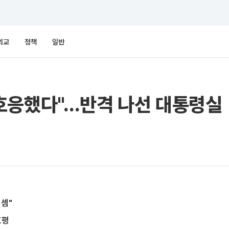
외교
정책
일반
AE 호응했다"…반격 나선 대통령실
 셈"
호평