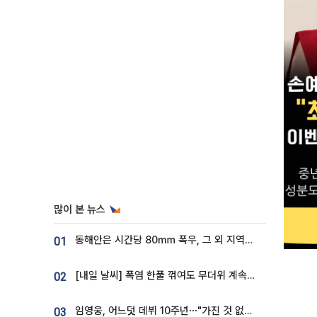
많이 본 뉴스
동해안은 시간당 80㎜ 폭우, 그 외 지역은 폭염…‘극과 극 날씨’
01
[내일 날씨] 폭염 한풀 꺾여도 무더위 계속⋯동해안 이틀 연속 비
02
임영웅, 어느덧 데뷔 10주년⋯"가진 것 없던 시절, 내 앞엔 20명의 팬뿐"
03