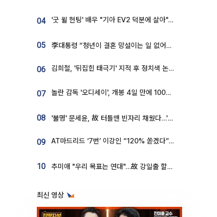
'굿 윌 헌팅' 배우 "기아 EV2 덕분에 살아"…교통사고 후 안전성 극찬
04
05
李대통령 “청년이 결혼 망설이는 일 없어야...제도상 불이익 조사”
김희철, '뒤집힌 태극기' 지적 후 정치색 논란…"좌우 떠나 우리나라 국기"
06
놀란 감독 '오디세이', 개봉 4일 만에 100만 돌파⋯'왕사남' 보다 빠르다
07
08
'불명' 문세윤, 故 터틀맨 빈자리 채웠다…'거북이' 눈물의 최종 우승
AT마드리드 ‘7번’ 이강인 “120% 쏟겠다”⋯시메오네 감독 “필요한 선수”
09
10
추미애 "우리 목표는 연대"…故 강일출 할머니 흉상 제막
최신 영상