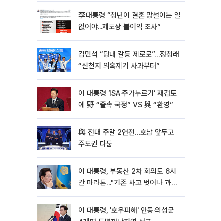
李대통령 “청년이 결혼 망설이는 일
없어야...제도상 불이익 조사”
김민석 “당내 갈등 제로로”…정청래
“신천지 의혹제기 사과부터”
이 대통령 ‘ISA·주가누르기’ 재검토
에 野 “졸속 국정” VS 與 “환영”
與 전대 주말 2연전…호남 앞두고
주도권 다툼
이 대통령, 부동산 2차 회의도 6시
간 마라톤…"기존 사고 벗어나 과감
히 실천"
이 대통령, '호우피해' 안동·의성군