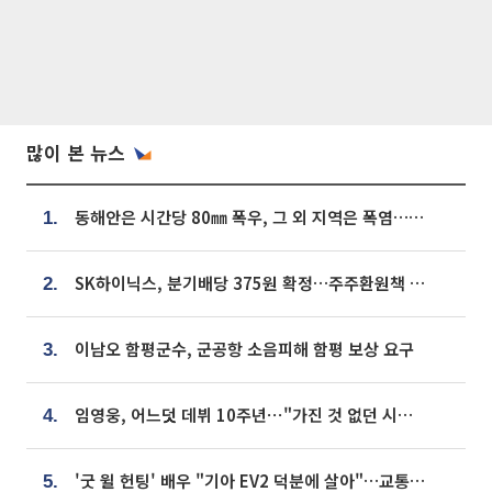
많이 본 뉴스
동해안은 시간당 80㎜ 폭우, 그 외 지역은 폭염…‘극과 극 날씨’
1.
SK하이닉스, 분기배당 375원 확정…주주환원책 9월로 앞당겨 발표
2.
이남오 함평군수, 군공항 소음피해 함평 보상 요구
3.
임영웅, 어느덧 데뷔 10주년⋯"가진 것 없던 시절, 내 앞엔 20명의 팬뿐"
4.
'굿 윌 헌팅' 배우 "기아 EV2 덕분에 살아"…교통사고 후 안전성 극찬
5.