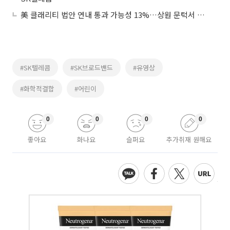
美 클래리티 법안 연내 통과 가능성 13%…상원 문턱서 제동
#SK텔레콤
#SK브로드밴드
#유영상
#화학적결합
#어린이
0
0
0
0
좋아요
화나요
슬퍼요
추가취재 원해요