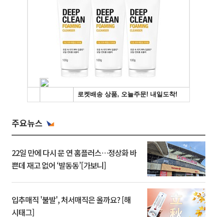
주요뉴스
22일 만에 다시 문 연 홈플러스…정상화 바
쁜데 재고 없어 ‘발동동’[가보니]
입추매직 '불발', 처서매직은 올까요? [해
시태그]