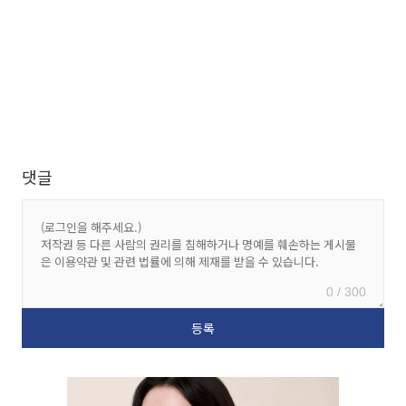
댓글
0 / 300