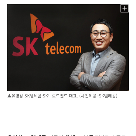
▲유영상 SK텔레콤·SK브로드밴드 대표. (사진제공=SK텔레콤)