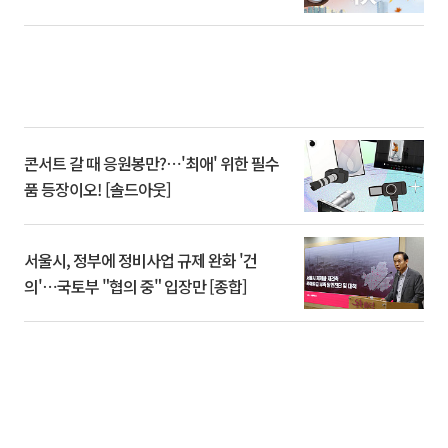
콘서트 갈 때 응원봉만?⋯'최애' 위한 필수
품 등장이오! [솔드아웃]
서울시, 정부에 정비사업 규제 완화 '건
의'⋯국토부 "협의 중" 입장만 [종합]