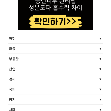
마켓
금융
부동산
산업
경제
국제
정치
사회