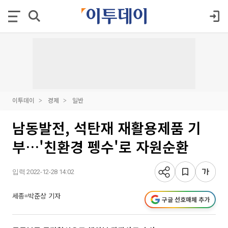
이투데이
경제
일반
남동발전, 석탄재 재활용제품 기
부…'친환경 펭수'로 자원순환
입력 2022-12-28 14:02
세종=박준상 기자
구글 선호매체 추가