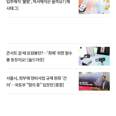
입추매직 '불발', 처서매직은 올까요? [해
시태그]
콘서트 갈 때 응원봉만?⋯'최애' 위한 필수
품 등장이오! [솔드아웃]
서울시, 정부에 정비사업 규제 완화 '건
의'⋯국토부 "협의 중" 입장만 [종합]