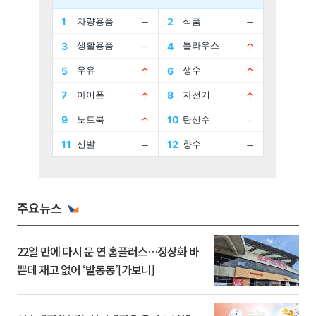
주요뉴스
22일 만에 다시 문 연 홈플러스…정상화 바
쁜데 재고 없어 ‘발동동’[가보니]