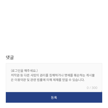
댓글
0 / 300