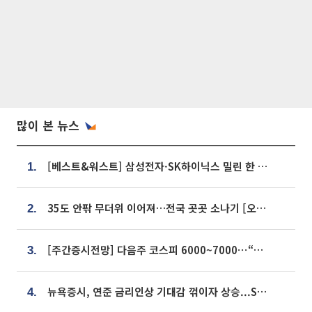
많이 본 뉴스
[베스트&워스트] 삼성전자·SK하이닉스 밀린 한 주…상상인증권은 85% 급등
1.
35도 안팎 무더위 이어져…전국 곳곳 소나기 [오늘 날씨]
2.
[주간증시전망] 다음주 코스피 6000~7000⋯“外人 수급은 정책이 변수”
3.
뉴욕증시, 연준 금리인상 기대감 꺾이자 상승...S&P500 사상 최고치 [종합]
4.