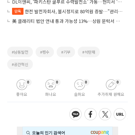
DL이앤씨, ‘파키스탄 굴푸르 수력발전소’ 가동…현지서 '호평'
한전 발전자회사, 불시정지로 80억원 증발…"관리 부실"
단독
美 클래리티 법안 연내 통과 가능성 13%…상원 문턱서 제동
#남동발전
#펭수
#기부
#석탄재
#공간혁신
0
0
0
0
좋아요
화나요
슬퍼요
추가취재 원해요