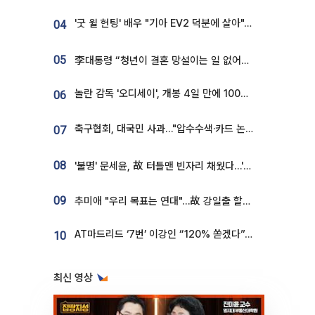
'굿 윌 헌팅' 배우 "기아 EV2 덕분에 살아"…교통사고 후 안전성 극찬
04
05
李대통령 “청년이 결혼 망설이는 일 없어야...제도상 불이익 조사”
놀란 감독 '오디세이', 개봉 4일 만에 100만 돌파⋯'왕사남' 보다 빠르다
06
축구협회, 대국민 사과…"압수수색·카드 논란 사죄, 강도 높은 쇄신"
07
08
'불명' 문세윤, 故 터틀맨 빈자리 채웠다…'거북이' 눈물의 최종 우승
09
추미애 "우리 목표는 연대"…故 강일출 할머니 흉상 제막
AT마드리드 ‘7번’ 이강인 “120% 쏟겠다”⋯시메오네 감독 “필요한 선수”
10
최신 영상