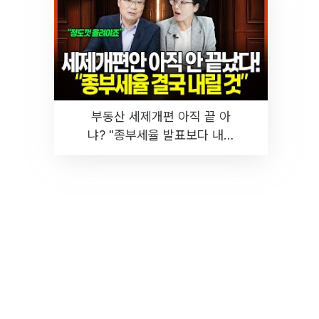
부동산 세제개편 아직 끝 아
냐? "종부세율 발표보다 내릴
것" 장기거주·양도세 전망 I 집
땅지성 I 김인만, 진미윤