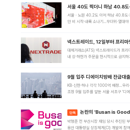
서울 40도 찍더니 하남 40.8도
서울ㆍ노원 40.2도 이어 하남 40.8도
안 비 시작·내륙 소나기…무더위·열대야 
에서도 40도를 웃도는 기온이 관측됐다
의 극심한
넥스트레이드, 12일부터 프리마
대체거래소(ATS) 넥스트레이드가 프리
내 상·하한가 주문을 한시적으로 금지하
가 체결 사례와 관련해 설명자료를 내고
9월 입주 디에이치방배 잔금대출
KB·신한·하나 각각 1000억 배정…우
조정 9월 입주를 앞둔 서울 서초구 ‘디
은행과 NH농협은행도 대출 취급을 검토
민은행
논란의 'Busan is Go
단독
박형준 전 부산시장 재임 당시 추진된 부산
용산 대통령실 상징체계(CI) 개발에 참