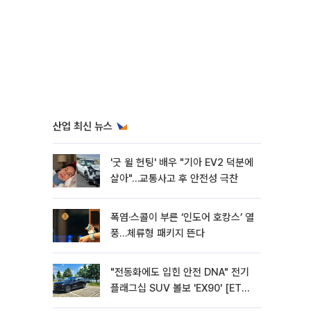
산업 최신 뉴스
'굿 윌 헌팅' 배우 "기아 EV2 덕분에
살아"…교통사고 후 안전성 극찬
폭염·스콜이 부른 ‘인도어 호캉스’ 열
풍…체류형 패키지 뜬다
"전동화에도 입힌 안전 DNA" 전기
플래그십 SUV 볼보 'EX90' [ET의
모빌리티]