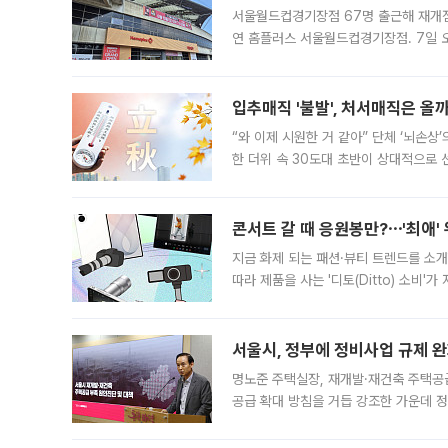
서울월드컵경기장점 67명 출근해 재개점 
연 홈플러스 서울월드컵경기장점. 7일 
우유, 과일 같은 신선식품이 차근차근 자
입추매직 '불발', 처서매직은 올
“와 이제 시원한 거 같아” 단체 ‘뇌손상
한 더위 속 30도대 초반이 상대적으로
지역에 있었습니다. 7월 말에는 서풍과
콘서트 갈 때 응원봉만?⋯'최애'
지금 화제 되는 패션·뷰티 트렌드를 소개
따라 제품을 사는 '디토(Ditto) 소비
어디일까요? 아이돌 콘서트 시작을 기다
서울시, 정부에 정비사업 규제 완화
명노준 주택실장, 재개발·재건축 주택공
공급 확대 방침을 거듭 강조한 가운데 정
면 반박하고 나섰다. 명노준 서울시 주택