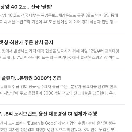
·광양 40.2도…전국 '펄펄'
·광양 40.2도 전국 대부분 폭염특보…체감온도도 곳곳 38도 넘어 8일 동해
지속 서울 노원구의 기온이 40도를 넘어선 데 이어 경기 하남과 전남 광양
. 전국 대부분 지역에 폭염특보가 내려진 가운데 곳곳에서 39~40도 안팎
켓 상·하한가 주문 한시 금지
마켓에서 발생하는 가격 왜곡 현상을 방지하기 위해 이달 12일부터 프리마켓
기로 했다. 7일 넥스트레이드는 최근 프리마켓에서 발생한 소량의 상·하한
, 주문 오류로 인한 가격 급등락을 최소화하기 위한 비상 대응방안을 발표
 풀린다…은행권 3000억 공급
리·농협도 취급 검토 당국 실수요자 공급 주문…분양가·필요자금 반영해 한도
에이치방배’에 주요 은행들이 3000억원 규모의 잔금대출을 공급한다. 우리
하고 있어 향후 공급 규모가 늘어날 전망이다. 7일 금융권에 따르면 KB국
od'…8억 도시브랜드, 용산 대통령실 CI 업체가 수행
시 도시브랜드 ‘Busan is Good’ 개발 사업의 수행기관이 윤석열 정부
여했던 디자인 전문업체 피앤(P&)인 것으로 확인됐다. 8억 원이 투입된 부산