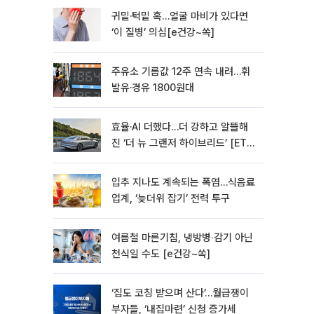
귀밑·턱밑 혹…얼굴 마비가 있다면
‘이 질병’ 의심[e건강~쏙]
주유소 기름값 12주 연속 내려…휘
발유·경유 1800원대
효율·AI 더했다…더 강하고 알뜰해
진 ‘더 뉴 그랜저 하이브리드’ [ET의
모빌리티]
입추 지나도 계속되는 폭염…식음료
업계, ‘늦더위 잡기’ 전력 투구
여름철 마른기침, 냉방병‧감기 아닌
천식일 수도 [e건강~쏙]
‘집도 코칭 받으며 산다’…월급쟁이
부자들, ‘내집마련’ 신청 증가세