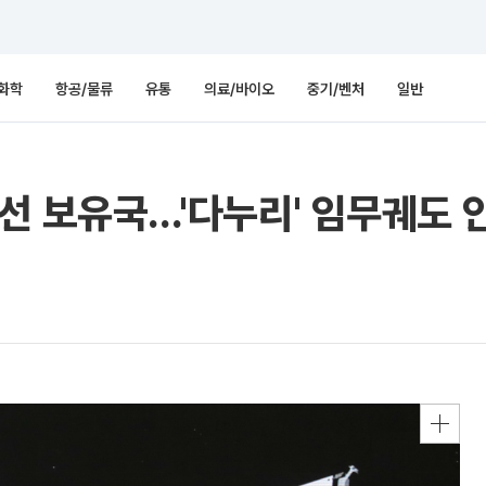
화학
항공/물류
유통
의료/바이오
중기/벤처
일반
선 보유국…'다누리' 임무궤도 