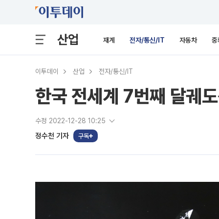
산업
재계
전자/통신/IT
자동차
중
이투데이
산업
전자/통신/IT
한국 전세계 7번째 달궤도
수정 2022-12-28 10:25
정수천 기자
구독