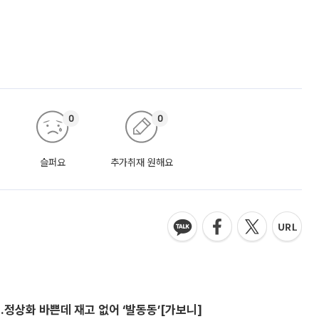
0
0
슬퍼요
추가취재 원해요
…정상화 바쁜데 재고 없어 ‘발동동’[가보니]