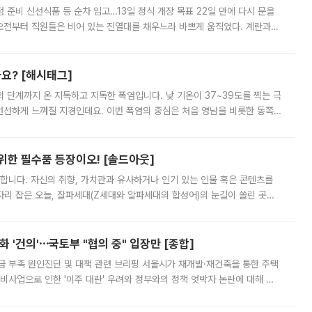
준비 신선식품 등 순차 입고…13일 정식 개장 목표 22일 만에 다시 문을
오전부터 직원들은 비어 있는 진열대를 채우느라 바쁘게 움직였다. 계란과
리를 잡기 시작했지만, 매장 곳곳엔 여전히 텅 빈 매대가 먼저 눈에 들어왔
까요? [해시태그]
’의 단계까지 온 지독하고 지독한 폭염입니다. 낮 기온이 37~39도를 찍는 극
 선선하게 느껴질 지경인데요. 이번 폭염의 중심은 처음 영남을 비롯한 동쪽
 북서풍이 산맥을 넘어 영남 쪽으로 내려오면서 뜨겁고 건조해졌는데요.
 위한 필수품 등장이오! [솔드아웃]
합니다. 자신의 취향, 가치관과 유사하거나 인기 있는 인물 혹은 콘텐츠를
'가 자리 잡은 오늘, 잘파세대(Z세대와 알파세대의 합성어)의 눈길이 쏠린 곳은
리는 공연장. 응원봉만큼이나 눈에 띄는 게 있습니다. 공연이 시작되기
 '건의'⋯국토부 "협의 중" 입장만 [종합]
급 부족 원인진단 및 대책 관련 브리핑 서울시가 재개발·재건축을 통한 주택
비사업으로 인한 '이주 대란' 우려와 정부와의 정책 엇박자 논란에 대해 정
실장은 2031년까지 31만 가구 착공 목표에 차질이 없다는 입장이나,