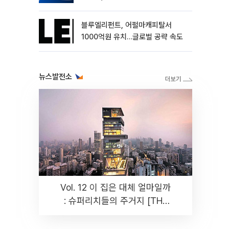
블루엘리펀트, 어펄마캐피탈서
1000억원 유치…글로벌 공략 속도
뉴스발전소
Vol. 12 이 집은 대체 얼마일까
: 슈퍼리치들의 주거지 [THE
RARE]