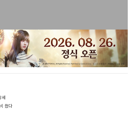
강세
뮤비 쐈다