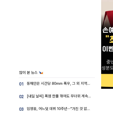
많이 본 뉴스
동해안은 시간당 80㎜ 폭우, 그 외 지역은 폭염…‘극과 극 날씨’
01
[내일 날씨] 폭염 한풀 꺾여도 무더위 계속⋯동해안 이틀 연속 비
02
임영웅, 어느덧 데뷔 10주년⋯"가진 것 없던 시절, 내 앞엔 20명의 팬뿐"
03