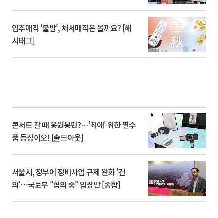
입추매직 '불발', 처서매직은 올까요? [해
시태그]
콘서트 갈 때 응원봉만?⋯'최애' 위한 필수
품 등장이오! [솔드아웃]
서울시, 정부에 정비사업 규제 완화 '건
의'⋯국토부 "협의 중" 입장만 [종합]