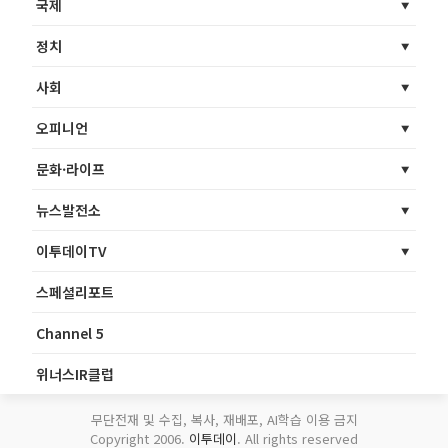
국제
정치
사회
오피니언
문화·라이프
뉴스발전소
이투데이TV
스페셜리포트
Channel 5
위너스IR클럽
무단전재 및 수집, 복사, 재배포, AI학습 이용 금지
Copyright 2006.
이투데이
. All rights reserved