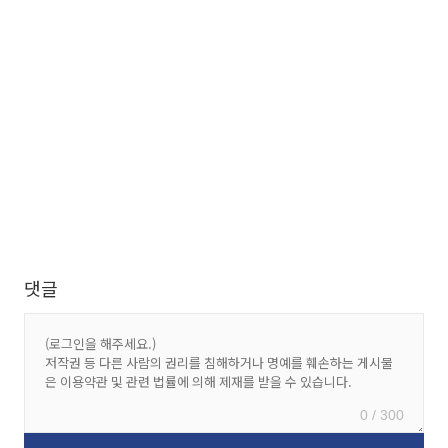
댓글
0 / 300