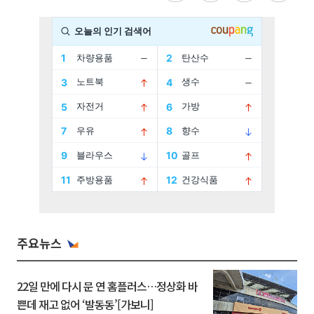
주요뉴스
22일 만에 다시 문 연 홈플러스…정상화 바
쁜데 재고 없어 ‘발동동’[가보니]