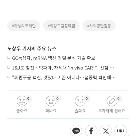
#자생의료재단
#희망드림장학금
#사회공헌활동
노상우 기자의 주요 뉴스
GC녹십자, mRNA 백신 정밀 분석 기술 확보
J&J도 참전…빅파마, 차세대 ‘in vivo CAR-T’ 선점 경쟁 본격화
“폐렴구균 백신, 맞았다고 끝 아니다…접종력 확인해야”
0
0
0
0
좋아요
화나요
슬퍼요
추가취재 원해요