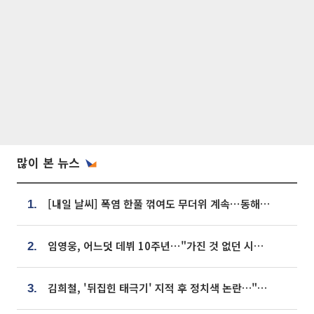
많이 본 뉴스
[내일 날씨] 폭염 한풀 꺾여도 무더위 계속⋯동해안 이틀 연속 비
1.
임영웅, 어느덧 데뷔 10주년⋯"가진 것 없던 시절, 내 앞엔 20명의 팬뿐"
2.
김희철, '뒤집힌 태극기' 지적 후 정치색 논란…"좌우 떠나 우리나라 국기"
3.