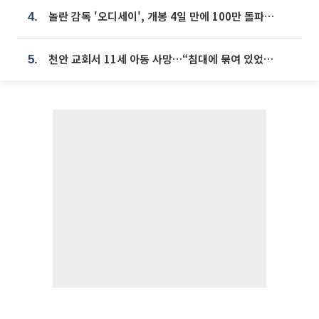
놀란 감독 '오디세이', 개봉 4일 만에 100만 돌파⋯'왕사남' 보다 빠르다
4.
천안 교회서 11세 아동 사망…“침대에 묶여 있었다” 진술 확보
5.