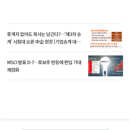
후계자 없어도 회사는 남긴다?…‘제3자 승
계’ 시험대 오른 中企 현장 [기업승계 대전
환]
MSCI 발표 D-7…후보주 반등에 편입 기대
재점화