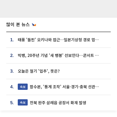
많이 본 뉴스
태풍 '돌핀' 오키나와 접근…일본기상청 경로 업데이트
1.
빅뱅, 20주년 기념 '새 뱅봉' 선보인다⋯콘서트 앞두고 팝업 개최
2.
오늘은 절기 '입추', 뜻은?
3.
합수본, '통계 조작' 서울·경기·충북 선관위 등 추가 압수수색
속보
4.
전북 완주 삼례읍 공장서 화재 발생
속보
5.