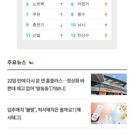
주요뉴스
22일 만에 다시 문 연 홈플러스…정상화 바
쁜데 재고 없어 ‘발동동’[가보니]
입추매직 '불발', 처서매직은 올까요? [해
시태그]