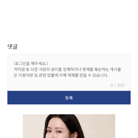
댓글
0 / 300