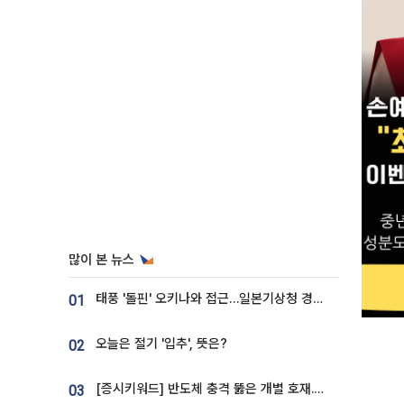
많이 본 뉴스
태풍 '돌핀' 오키나와 접근…일본기상청 경로 업데이트
01
오늘은 절기 '입추', 뜻은?
02
[증시키워드] 반도체 충격 뚫은 개별 호재...포스코퓨처엠·에코프로·한화솔루션 '눈길'
03