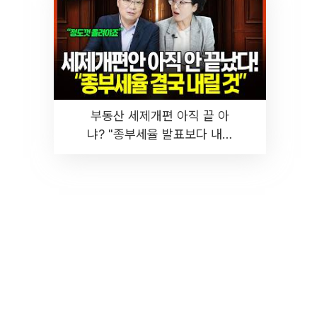
부동산 세제개편 아직 끝 아
냐? "종부세율 발표보다 내릴
것" 장기거주·양도세 전망 I 집
땅지성 I 김인만, 진미윤