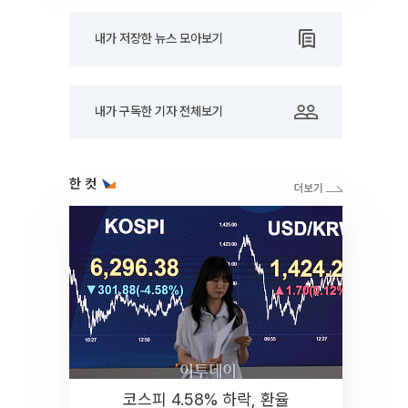
내가 저장한 뉴스 모아보기
내가 구독한 기자 전체보기
한 컷
코스피 4.58% 하락, 환율