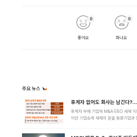
0
0
좋아요
화나요
주요 뉴스
후계자 없어도 회사는 남긴다?…‘
후계자 부재 기업에 M&A·EBO 세제 
이던 기업승계 세제의 문을 동종기업과 
대신 M&A나 임직원 인수(EBO)를 통
늘