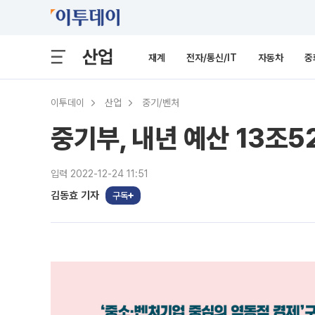
산업
재계
전자/통신/IT
자동차
중
이투데이
산업
중기/벤처
중기부, 내년 예산 13조5
입력 2022-12-24 11:51
김동효 기자
구독