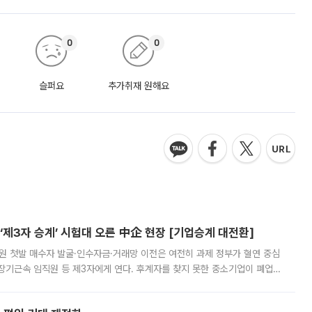
0
0
슬퍼요
추가취재 원해요
제3자 승계’ 시험대 오른 中企 현장 [기업승계 대전환]
지원 첫발 매수자 발굴·인수자금·거래망 이전은 여전히 과제 정부가 혈연 중심
장기근속 임직원 등 제3자에게 연다. 후계자를 찾지 못한 중소기업이 폐업
해 기술과 일자리를 남기도록 하겠다는 취지다. 다만 세금 감면만으로 거래를