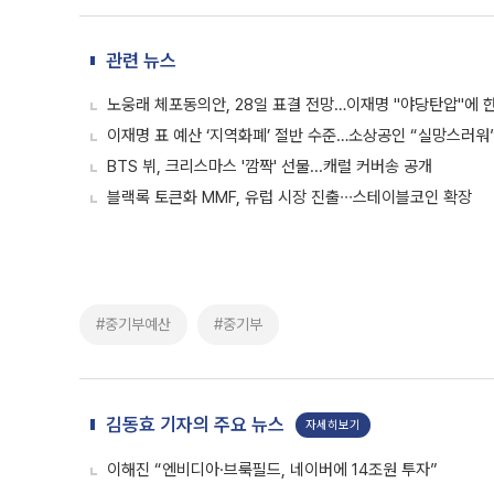
관련 뉴스
노웅래 체포동의안, 28일 표결 전망…이재명 "야당탄압"에 한
이재명 표 예산 ‘지역화폐’ 절반 수준…소상공인 “실망스러워
BTS 뷔, 크리스마스 '깜짝' 선물...캐럴 커버송 공개
블랙록 토큰화 MMF, 유럽 시장 진출∙∙∙스테이블코인 확장
#중기부예산
#중기부
김동효 기자의 주요 뉴스
자세히보기
이해진 “엔비디아·브룩필드, 네이버에 14조원 투자”