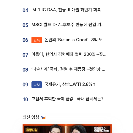
iM "LIG D&A, 천궁-II 매출 하반기 회복 전망…방산 톱픽 유지"
04
MSCI 발표 D-7…후보주 반등에 편입 기대 재점화
05
논란의 'Busan is Good'…8억 도시브랜드, 용산 대통령실 CI 업체가 수행
06
단독
아옳이, 한의사 김형배와 벌써 200일⋯꽃다발 들고 "프러포즈 아냐"
07
‘나솔사계’ 국화, 결별 후 재등장⋯첫인상 투표 휩쓸고 ‘인기녀’ 등극
08
국제유가, 상승...WTI 2.8%↑
09
속보
고점서 후퇴한 국제 금값…국내 금시세는?
10
최신 영상