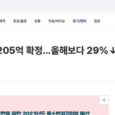
화학
항공/물류
유통
의료/바이오
중기/벤처
일반
205억 확정...올해보다 29%