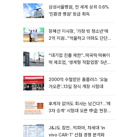
삼성서울병원, 전 세계 상위 0.6%
‘친환경 병원’ 등급 획득
장혜선 이사장, ‘가정 밖 청소년’에
2억 지원...“억울하고 아파도 단단해
지길”[현장]
“대기업 진출 제한”...떡국떡·떡볶이
떡 제조업, ‘생계형 적합업종’ 5년
연장
2000억 수혈받은 홈플러스 ‘오늘
가오픈’...13일 정식 개장 시험대
후계자 없어도 회사는 남긴다?…‘제
3자 승계’ 시험대 오른 中企 현장
[기업승계 대전환]
J&J도 참전…빅파마, 차세대 ‘in
vivo CAR-T’ 선점 경쟁 본격화