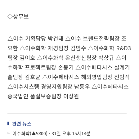
◇상무보
△이수 기획담당 박건태 △이수 브랜드전략팀장 조
요한 △이수화학 재경팀장 김범수 △이수화학 R&D3
팀장 김이호 △이수화학 온산생산팀장 박상규 △이
수화학 프로젝트팀장 손봉기 △이수페타시스 설계기
술팀장 감호균 △이수페타시스 해외영업팀장 전범석
△이수시스템 경영지원팀장 남동우 △이수페타시스
중국법인 품질보증팀장 이상원
관련 뉴스
이수화학(▲5800) - 31일 오후 15시14분