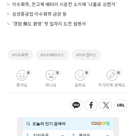
이수화학, 전고체 배터리 시운전 소식에 ‘나홀로 상한가’
삼성중공업·이수화학·금양 등
‘경험 無도 환영’ 첫 일자리 도전 설명서
#이수화학
#이수페타시스
#이수앱지스
0
0
0
0
좋아요
화나요
슬퍼요
추가취재 원해요