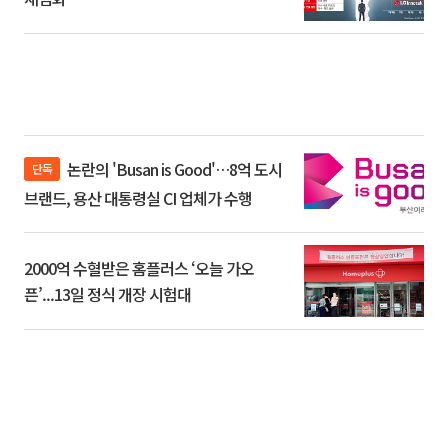
논란의 'Busan is Good'…8억 도시
단독
브랜드, 용산 대통령실 CI 업체가 수행
2000억 수혈받은 홈플러스 ‘오늘 가오
픈’...13일 정식 개장 시험대