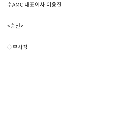
수AMC 대표이사 이용진
<승진>
◇부사장