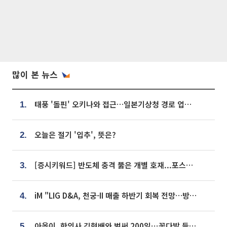
많이 본 뉴스
태풍 '돌핀' 오키나와 접근…일본기상청 경로 업데이트
1.
오늘은 절기 '입추', 뜻은?
2.
[증시키워드] 반도체 충격 뚫은 개별 호재...포스코퓨처엠·에코프로·한화솔루션 '눈길'
3.
iM "LIG D&A, 천궁-II 매출 하반기 회복 전망…방산 톱픽 유지"
4.
아옳이, 한의사 김형배와 벌써 200일⋯꽃다발 들고 "프러포즈 아냐"
5.