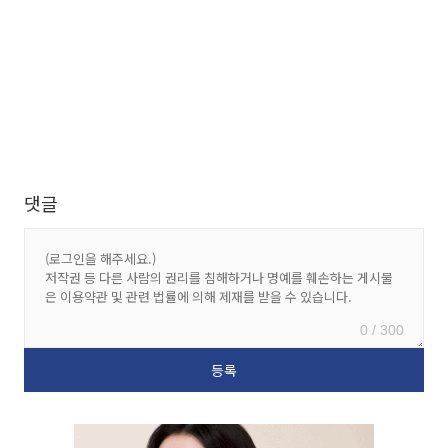
댓글
0 / 300