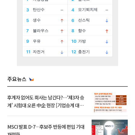
주요뉴스
후계자 없어도 회사는 남긴다?…‘제3자 승
계’ 시험대 오른 中企 현장 [기업승계 대전
환]
MSCI 발표 D-7…후보주 반등에 편입 기대
재점화