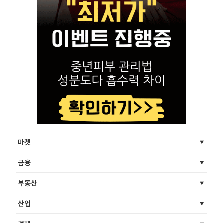
마켓
금융
부동산
산업