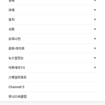
경제
국제
정치
사회
오피니언
문화·라이프
뉴스발전소
이투데이TV
스페셜리포트
Channel 5
위너스IR클럽