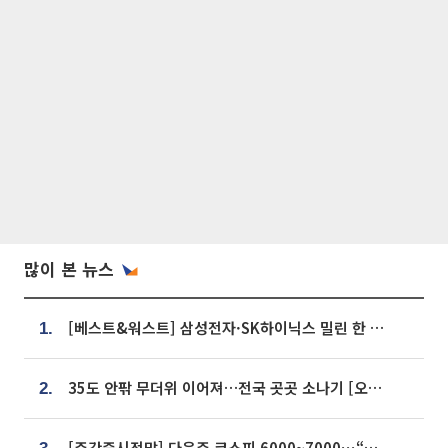
많이 본 뉴스
[베스트&워스트] 삼성전자·SK하이닉스 밀린 한 주…상상인증권은 85% 급등
1.
35도 안팎 무더위 이어져…전국 곳곳 소나기 [오늘 날씨]
2.
[주간증시전망] 다음주 코스피 6000~7000⋯“外人 수급은 정책이 변수”