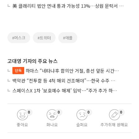
美 클래리티 법안 연내 통과 가능성 13%…상원 문턱서 제동
#머스크
#트위터
#애플
고대영 기자의 주요 뉴스
하마스 “네타냐후 합의안 거절, 총선 앞둔 시간 끌기”
단독
백악관 “전투함 등 4척 해외 건조해야”⋯한국 수주 기대
스페이스X 1차 '보호예수 해제' 임박⋯“주가 추가 하락 가능성”
0
0
0
0
좋아요
화나요
슬퍼요
추가취재 원해요