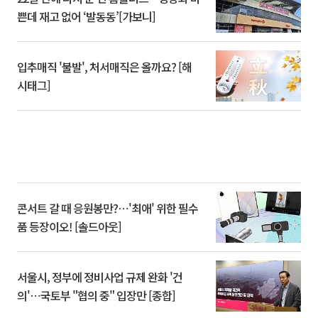
쁜데 재고 없어 ‘발동동’[가보니]
입추매직 '불발', 처서매직은 올까요? [해
시태그]
콘서트 갈 때 응원봉만?⋯'최애' 위한 필수
품 등장이오! [솔드아웃]
서울시, 정부에 정비사업 규제 완화 '건
의'⋯국토부 "협의 중" 입장만 [종합]