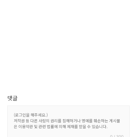
댓글
0 / 300