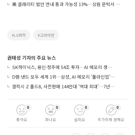
美 클래리티 법안 연내 통과 가능성 13%…상원 문턱서 제동
#LG화학
#고려아연
권태성 기자의 주요 뉴스
SK하이닉스, 용인·청주에 54조 투자…AI 메모리 생산기지 키운다
D램·낸드 모두 세계 1위…삼성, AI 메모리 '풀라인업'으로 승부
갤럭시 Z 폴드8, 사전판매 144만대 '역대 최대'…7년만에 갤노트10 기록 넘어
0
0
0
0
좋아요
화나요
슬퍼요
추가취재 원해요