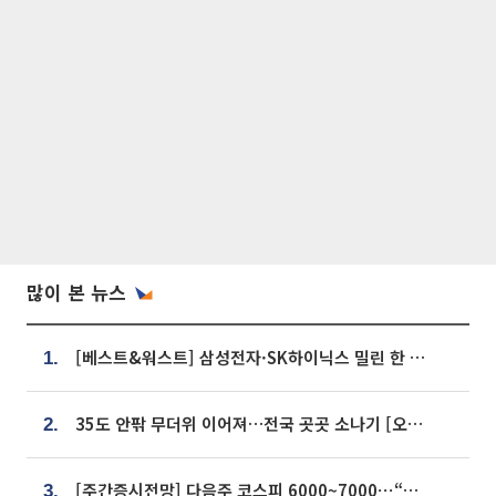
많이 본 뉴스
[베스트&워스트] 삼성전자·SK하이닉스 밀린 한 주…상상인증권은 85% 급등
1.
35도 안팎 무더위 이어져…전국 곳곳 소나기 [오늘 날씨]
2.
[주간증시전망] 다음주 코스피 6000~7000⋯“外人 수급은 정책이 변수”
3.