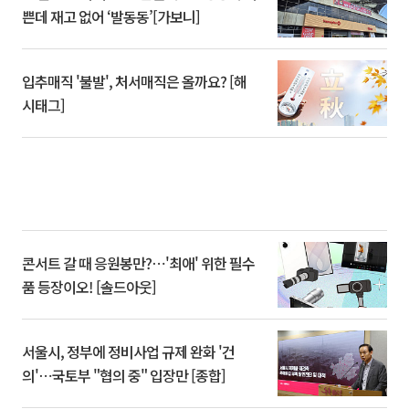
쁜데 재고 없어 ‘발동동’[가보니]
입추매직 '불발', 처서매직은 올까요? [해
시태그]
콘서트 갈 때 응원봉만?⋯'최애' 위한 필수
품 등장이오! [솔드아웃]
서울시, 정부에 정비사업 규제 완화 '건
의'⋯국토부 "협의 중" 입장만 [종합]