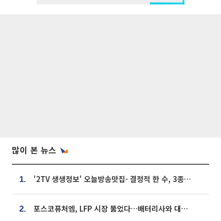
많이 본 뉴스
'2TV 생생정보' 오늘방송맛집- 결정적 한 수, 3종 메밀면! 메밀 소바 맛집 '의○○○○'
1.
포스코퓨처엠, LFP 시장 뚫었다…배터리사와 대규모 장기 공급 합의
2.