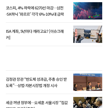
코스피, 4% 하락에 6270선 마감…삼전
·SK하닉 '와르르' 각각 6%·10%대 급락
ISA 계좌, 5년마다 깨라고요? [이슈크래
커]
김정관 장관 “반도체 성과급, 주총 승인 받
도록”…상법·자본시장법 개정 시사
세금 꺼낸 정부에…오세훈 서울시장 “집값