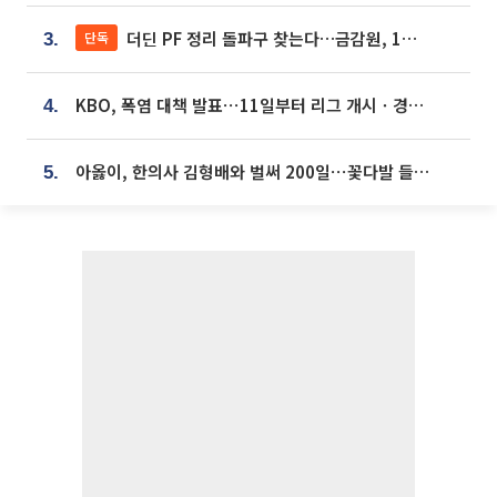
더딘 PF 정리 돌파구 찾는다…금감원, 1년 반 만에 매각설명회 재개
단독
3.
KBO, 폭염 대책 발표⋯11일부터 리그 개시ㆍ경기 오후 7시 시작
4.
아옳이, 한의사 김형배와 벌써 200일⋯꽃다발 들고 "프러포즈 아냐"
5.