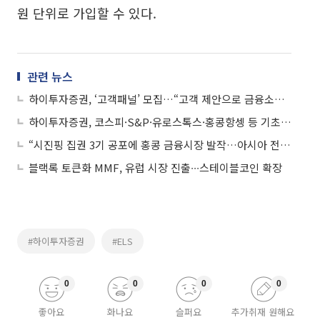
원 단위로 가입할 수 있다.
관련 뉴스
하이투자증권, ‘고객패널’ 모집…“고객 제안으로 금융소비자 보호 강화”
하이투자증권, 코스피·S&P·유로스톡스·홍콩항셍 등 기초 ELS 2종 공모
“시진핑 집권 3기 공포에 홍콩 금융시장 발작…아시아 전이 여부 주목해야”
블랙록 토큰화 MMF, 유럽 시장 진출∙∙∙스테이블코인 확장
#하이투자증권
#ELS
0
0
0
0
좋아요
화나요
슬퍼요
추가취재 원해요