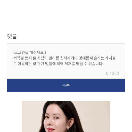
댓글
0 / 300