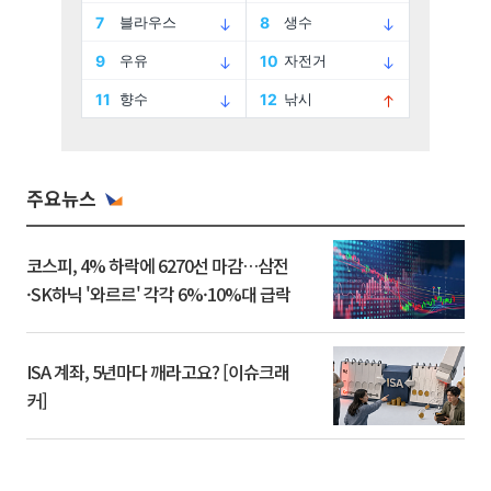
주요뉴스
코스피, 4% 하락에 6270선 마감…삼전
·SK하닉 '와르르' 각각 6%·10%대 급락
ISA 계좌, 5년마다 깨라고요? [이슈크래
커]