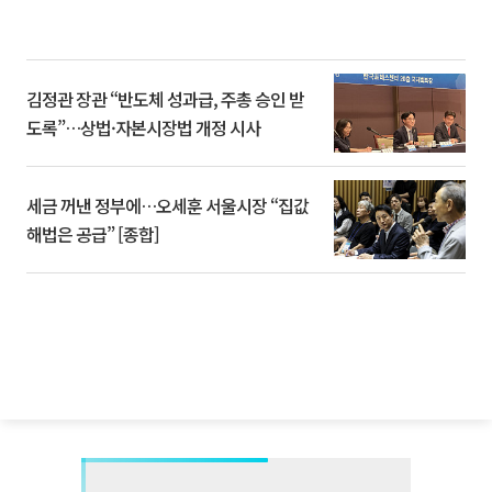
김정관 장관 “반도체 성과급, 주총 승인 받
도록”…상법·자본시장법 개정 시사
세금 꺼낸 정부에…오세훈 서울시장 “집값
해법은 공급” [종합]