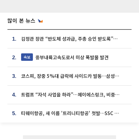
많이 본 뉴스
김정관 장관 “반도체 성과급, 주총 승인 받도록”…상법·자본시장법 개정 시사
1.
중부내륙고속도로서 미상 폭발물 발견
속보
2.
코스피, 장중 5%대 급락에 사이드카 발동…삼성·SK 동반 폭락
3.
트럼프 “자석 사업을 하라”…제이에스링크, 비중국 영구자석 공급망 구축 속도
4.
티웨이항공, 새 이름 '트리니티항공' 첫발…SSC 전략 본격화
5.