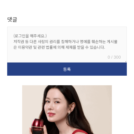
댓글
0 / 300