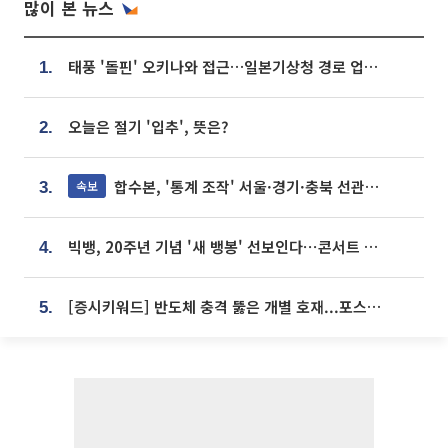
많이 본 뉴스
태풍 '돌핀' 오키나와 접근…일본기상청 경로 업데이트
1.
오늘은 절기 '입추', 뜻은?
2.
합수본, '통계 조작' 서울·경기·충북 선관위 등 추가 압수수색
속보
3.
빅뱅, 20주년 기념 '새 뱅봉' 선보인다⋯콘서트 앞두고 팝업 개최
4.
[증시키워드] 반도체 충격 뚫은 개별 호재...포스코퓨처엠·에코프로·한화솔루션 '눈길'
5.