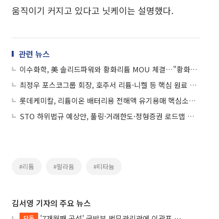
움직이기 커지고 있다고 닛케이는 설명했다.
관련 뉴스
이수화학, 美 솔리드파워와 황화리튬 MOU 체결…"황화물계 전고체 배터리 상용화에 힘쓸 것"
최정우 포스코그룹 회장, 호주서 리튬·니켈 등 핵심 원료 공급망 직접 챙긴다
롯데케미칼, 리튬이온 배터리용 전해액 유기용매 핵심소재 4종 생산 확대
STO 하위법규 예상안, 풀링·거래한도·정형증권 로드맵 제시
#리튬
#팔라듐
#티타늄
김서영 기자의 주요 뉴스
'7개월째 공석' 국방부 법무관리관에 이광표 변호사 내정
단독