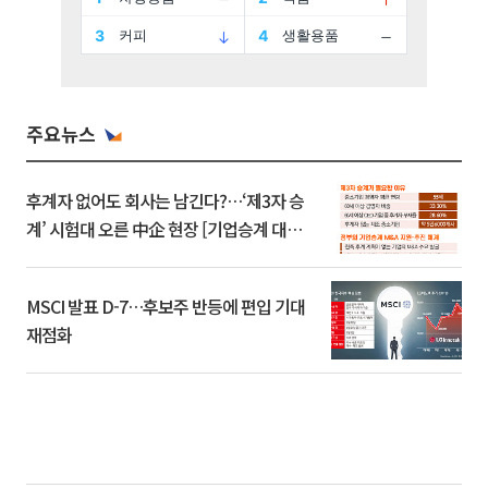
주요뉴스
후계자 없어도 회사는 남긴다?…‘제3자 승
계’ 시험대 오른 中企 현장 [기업승계 대전
환]
MSCI 발표 D-7…후보주 반등에 편입 기대
재점화