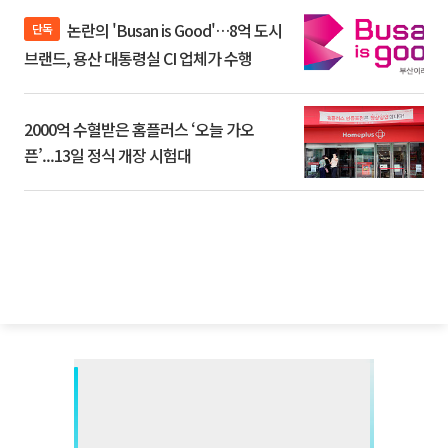
논란의 'Busan is Good'…8억 도시
단독
브랜드, 용산 대통령실 CI 업체가 수행
2000억 수혈받은 홈플러스 ‘오늘 가오
픈’...13일 정식 개장 시험대