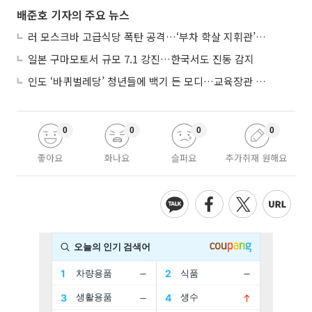
배준호 기자의 주요 뉴스
러 모스크바 고급식당 폭탄 공격…‘부차 학살 지휘관’ 노렸나
일본 구마모토서 규모 7.1 강진…한국서도 진동 감지
인도 ‘바퀴벌레당’ 청년들에 백기 든 모디…교육장관 사퇴
0
0
0
0
좋아요
화나요
슬퍼요
추가취재 원해요