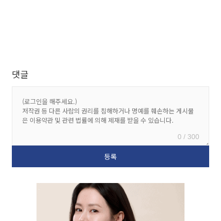
댓글
0 / 300