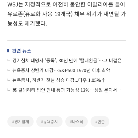
WSJ는 재정적으로 여전히 불안한 이탈리아를 들어
유로존(유로화 사용 19개국) 채무 위기가 재연될 가
능성도 제기했다.
관련 뉴스
경기침체 대명사 ‘동독’, 30년 만에 ‘탈태환골’…그 비결은
뉴욕증시 상반기 마감…S&P500 1970년 이후 최악
뉴욕증시, 하반기 첫날 상승 마감...다우 1.05%↑
美 클래리티 법안 연내 통과 가능성 13%…상원 문턱서 제동
#경기침체
#뉴욕증시
#나스닥
#연준