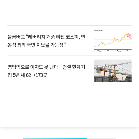
블룸버그 “레버리지 거품 빠진 코스피, 변
동성 최악 국면 지났을 가능성”
영업익으로 이자도 못 낸다…건설 한계기
업 5년 새 62→173곳