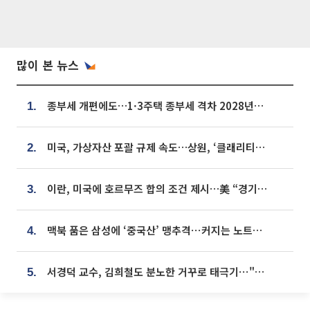
많이 본 뉴스
종부세 개편에도…1·3주택 종부세 격차 2028년부터 확대
1.
미국, 가상자산 포괄 규제 속도…상원, ‘클래리티법’ 9월 절차투표 추진
2.
이란, 미국에 호르무즈 합의 조건 제시…美 “경기 아직 안 끝나” [종합]
3.
맥북 품은 삼성에 ‘중국산’ 맹추격⋯커지는 노트북 OLED 시장
4.
서경덕 교수, 김희철도 분노한 거꾸로 태극기⋯"엉터리는 아냐, 아쉬울 뿐"
5.