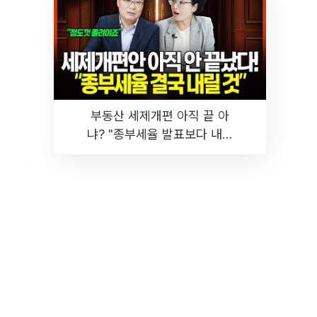
부동산 세제개편 아직 끝 아
냐? "종부세율 발표보다 내릴
것" 장기거주·양도세 전망 I 집
땅지성 I 김인만, 진미윤