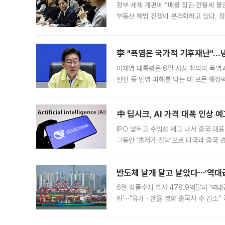
정부 세제 개편에 “매물 잠김·전월세 불
부동산 해법 전쟁이 본격화하고 있다. 
드를 꺼내자 서울시는 전·월세 부담만 
李 "폭염은 국가적 기후재난"…냉
이재명 대통령은 6일 사상 최악의 폭염
안전 등 인명 피해를 막는 데 모든 행
인프라 확충 계획을 내년도 예산안에 반
中 딥시크, AI 가격 대폭 인상 
IPO 앞두고 수익성 제고 나서 중국 대표
그동안 ‘초저가 전략’으로 미국과 중국
가된다. 블룸버그통신에 따르면 딥시크는
반도체 날개 달고 날았다⋯'역대급
6월 상품수지 흑자 478.9억달러 '역대
위'⋯"유가ㆍ환율 영향 출국자 수 감소" 
급 수출 호조가 매달 이어지면서 6월 
대 기