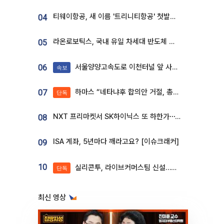
티웨이항공, 새 이름 '트리니티항공' 첫발…SSC 전략 본격화
04
라온로보틱스, 국내 유일 차세대 반도체 공정 로봇 개발 ‘고객사 테스트 진행’
05
서울양양고속도로 이천터널 앞 사고 발생
06
속보
하마스 “네타냐후 합의안 거절, 총선 앞두고 시간 끌기”
07
단독
NXT 프리마켓서 SK하이닉스 또 하한가⋯‘11주 거래’에 시초가 왜곡
08
ISA 계좌, 5년마다 깨라고요? [이슈크래커]
09
10
실리콘투, 라이브커머스팀 신설…K뷰티 ‘글로벌 판매망’ 확대[K뷰티 라방戰]
단독
최신 영상