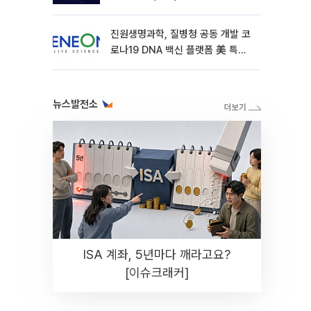
진원생명과학, 질병청 공동 개발 코
로나19 DNA 백신 플랫폼 美 특허
확보
뉴스발전소
ISA 계좌, 5년마다 깨라고요?
[이슈크래커]