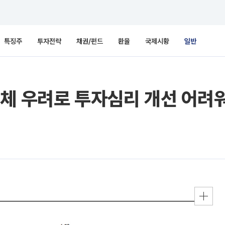
특징주
투자전략
채권/펀드
환율
국제시황
일반
침체 우려로 투자심리 개선 어려