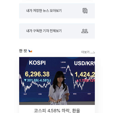
내가 저장한 뉴스 모아보기
내가 구독한 기자 전체보기
한 컷
코스피 4.58% 하락, 환율