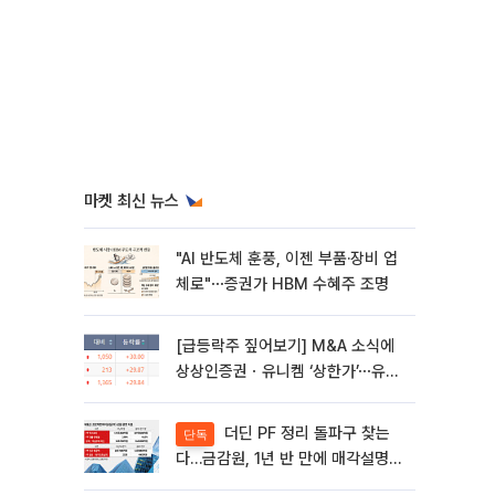
마켓 최신 뉴스
"AI 반도체 훈풍, 이젠 부품·장비 업
체로"⋯증권가 HBM 수혜주 조명
[급등락주 짚어보기] M&A 소식에
상상인증권ㆍ유니켐 ‘상한가’⋯유증
제동 걸린 SK디앤디↑
더딘 PF 정리 돌파구 찾는
단독
다…금감원, 1년 반 만에 매각설명회
재개