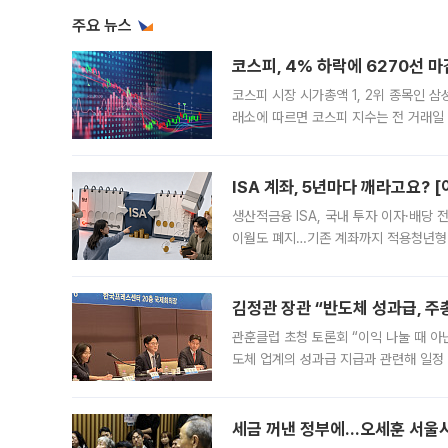
주요 뉴스
코스피, 4% 하락에 6270선 마
코스피 시장 시가총액 1, 2위 종목인 
래소에 따르면 코스피 지수는 전 거래일 대
1.81% 내린 6478.75에 출발한 코
다. 이날 오전
ISA 계좌, 5년마다 깨라고요? 
생산적금융 ISA, 국내 투자 이자·배당
이월도 폐지…기존 계좌까지 적용청년형 
는 5년마다 계좌를 해지하라는 건가요?”
편을
김정관 장관 “반도체 성과급, 
관훈클럽 초청 토론회 “이익 나눌 때 아
도체 업계의 성과급 지급과 관련해 일정
최근 상법·자본시장법 개정으로 기업 지
세금 꺼낸 정부에…오세훈 서울시장