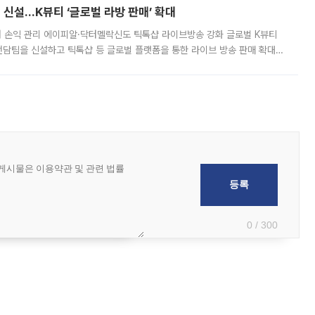
신설…K뷰티 ‘글로벌 라방 판매’ 확대
터 손익 관리 에이피알·닥터멜락신도 틱톡샵 라이브방송 강화 글로벌 K뷰티
담팀을 신설하고 틱톡샵 등 글로벌 플랫폼을 통한 라이브 방송 판매 확대에
급하는 데서 한발 더 나아가 방송 기획과 상품 구성, 출연자 섭외, 손익
0 / 300