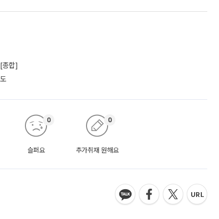
[종합]
궤도
0
0
슬퍼요
추가취재 원해요