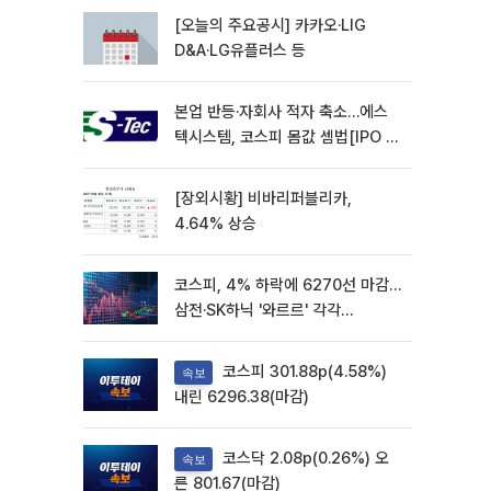
[오늘의 주요공시] 카카오·LIG
D&A·LG유플러스 등
본업 반등·자회사 적자 축소…에스
텍시스템, 코스피 몸값 셈법[IPO 엑
스레이]
[장외시황] 비바리퍼블리카,
4.64% 상승
코스피, 4% 하락에 6270선 마감…
삼전·SK하닉 '와르르' 각각
6%·10%대 급락
코스피 301.88p(4.58%)
속보
내린 6296.38(마감)
코스닥 2.08p(0.26%) 오
속보
른 801.67(마감)