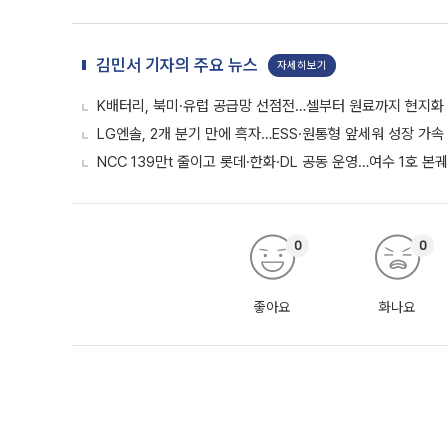
김민서 기자의 주요 뉴스
자세히보기
K배터리, 북미·유럽 공급망 선점전…셀부터 원료까지 현지화
LG엔솔, 2개 분기 만에 흑자…ESS·원통형 앞세워 성장 가속 
NCC 139만t 줄이고 롯데·한화·DL 공동 운영…여수 1호 본
0
0
좋아요
화나요