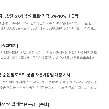
감…삼전·SK하닉 '와르르' 각각 6%·10%대 급락
삼성전자와 SK하이닉스가 급락하면서 지수가 4% 넘게 하락했다. 6일 한국거
비 301.88포인트(4.58%) 내린 6296.38에 장을 마감했다. 전장보다
스피는 장중 한때 6550.94까지 오르기도 했으나 6238.32까지 밀리기도 했
[이슈크래커]
 전액 비과세일반 ISA는 최장 5년…손익통산·과세이연 단절미사용 납입 한도
납입액 10% 소득공제…“10% 환급”은 아냐 “오랫동안 운용하라더니 이제
 ‘만능 절세 통장’으로 불리는 개인종합자산관리계좌(ISA)가 두 갈래로 개
주총 승인 받도록”…상법·자본시장법 개정 시사
닌 투자 이어갈 시기” “주52시간제도 손봐야” 김정관 산업통상부 장관이 반
 수준 이상은 주주총회 승인을 거치는 방안을 검토할 필요가 있다고 밝혔다.
배구조와 주주권 강화 논의가 이어지는 가운데, 핵심 연구인력에 대한
 “집값 해법은 공급” [종합]