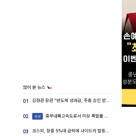
많이 본 뉴스
김정관 장관 “반도체 성과급, 주총 승인 받도록”…상법·자본시장법 개정 시사
01
중부내륙고속도로서 미상 폭발물 발견
02
속보
코스피, 장중 5%대 급락에 사이드카 발동…삼성·SK 동반 폭락
03