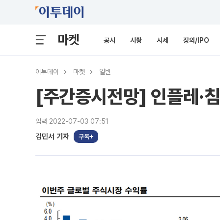
마켓
공시
시황
시세
장외/IPO
이투데이
마켓
일반
[주간증시전망] 인플레·
입력 2022-07-03 07:51
김민서 기자
구독