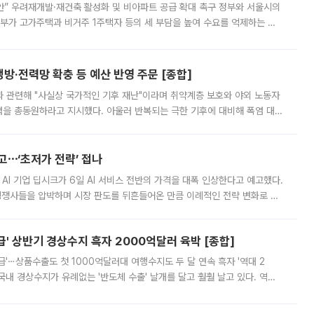
안” 우려재개발·재건축 활성화 및 비아파트 공급 확대 촉구 정부와 서울시의
정부가 고가주택과 비거주 1주택자 등의 세 부담을 높여 수요를 억제하는 카
키울 것이라며 세금이 아닌 공급이 근본적인 처방이라고 전면 반박했다.
방·전력망 확충 등 예산 반영 주문 [종합]
과 관련해 "사실상 국가적인 기후 재난"이라며 취약계층 보호와 야외 노동자
정력을 총동원하라고 지시했다. 아울러 반복되는 극한 기후에 대비해 폭염 대응
영하는 방안도 검토하라고 주문했다. 이 대통령은 이날 폭염·가뭄 대
예고⋯‘초저가 전략’ 접나
 AI 기업 딥시크가 6일 AI 서비스 전반의 가격을 대폭 인상한다고 예고했다.
 경쟁사들을 압박하며 시장 판도를 뒤흔들어온 만큼 이례적인 전략 변화로 평
 이날 공지를 통해 구체적인 인상 폭은 공개하지 않았지만 상당한 수
' 상반기 경상수지 흑자 2000억달러 육박 [종합]
급'⋯상품수출도 첫 1000억달러대 여행수지도 두 달 연속 흑자 '역대 2
국내 경상수지가 유례없는 '반도체 수출' 날개를 달고 훨훨 날고 있다. 역대
경상수지 뿐 아니라 상반기 경상수지 흑자도 2000억달러에 근접하며 사상 최