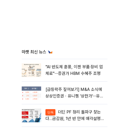
마켓 최신 뉴스
"AI 반도체 훈풍, 이젠 부품·장비 업
체로"⋯증권가 HBM 수혜주 조명
[급등락주 짚어보기] M&A 소식에
상상인증권ㆍ유니켐 ‘상한가’⋯유증
제동 걸린 SK디앤디↑
더딘 PF 정리 돌파구 찾는
단독
다…금감원, 1년 반 만에 매각설명회
재개