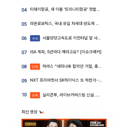
티웨이항공, 새 이름 '트리니티항공' 첫발…SSC 전략 본격화
04
라온로보틱스, 국내 유일 차세대 반도체 공정 로봇 개발 ‘고객사 테스트 진행’
05
서울양양고속도로 이천터널 앞 사고 발생
06
속보
ISA 계좌, 5년마다 깨라고요? [이슈크래커]
07
하마스 “네타냐후 합의안 거절, 총선 앞두고 시간 끌기”
08
단독
NXT 프리마켓서 SK하이닉스 또 하한가⋯‘11주 거래’에 시초가 왜곡
09
10
실리콘투, 라이브커머스팀 신설…K뷰티 ‘글로벌 판매망’ 확대[K뷰티 라방戰]
단독
최신 영상