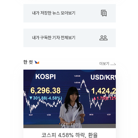
내가 저장한 뉴스 모아보기
내가 구독한 기자 전체보기
한 컷
코스피 4.58% 하락, 환율