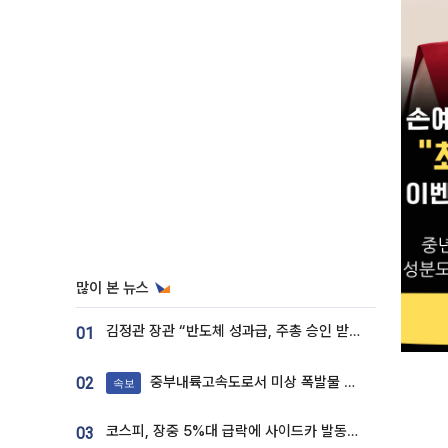
많이 본 뉴스
김정관 장관 “반도체 성과급, 주총 승인 받도록”…상법·자본시장법 개정 시사
01
중부내륙고속도로서 미상 폭발물 발견
02
속보
코스피, 장중 5%대 급락에 사이드카 발동…삼성·SK 동반 폭락
03