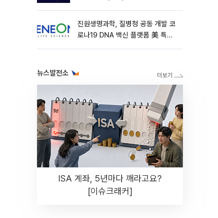
진원생명과학, 질병청 공동 개발 코
로나19 DNA 백신 플랫폼 美 특허
확보
뉴스발전소
ISA 계좌, 5년마다 깨라고요?
[이슈크래커]