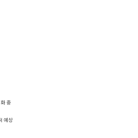
화 중
적 예상