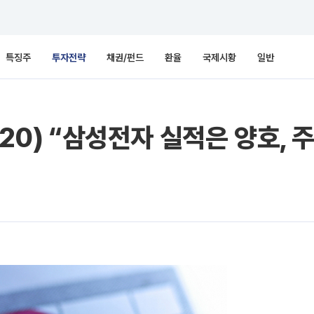
특징주
투자전략
채권/펀드
환율
국제시황
일반
/20) “삼성전자 실적은 양호, 