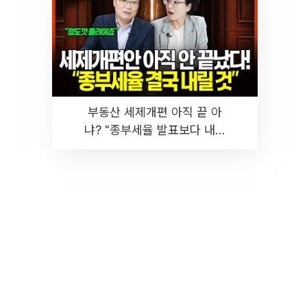
부동산 세제개편 아직 끝 아
냐? "종부세율 발표보다 내릴
것" 장기거주·양도세 전망 I 집
땅지성 I 김인만, 진미윤