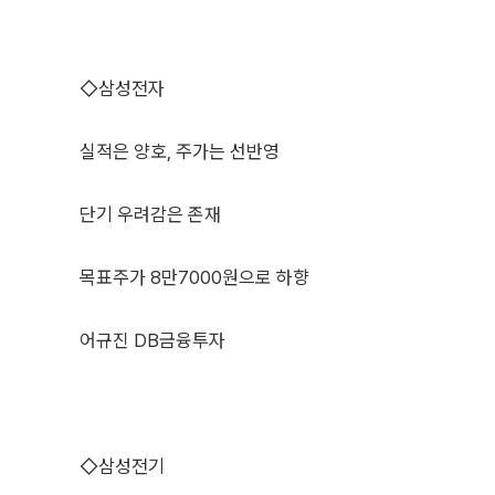
◇삼성전자
실적은 양호, 주가는 선반영
단기 우려감은 존재
목표주가 8만7000원으로 하향
어규진 DB금융투자
◇삼성전기