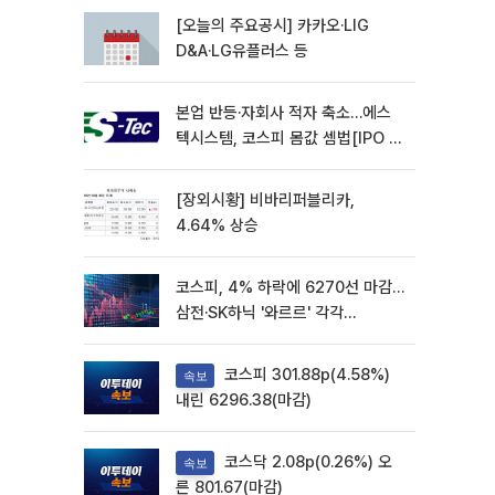
[오늘의 주요공시] 카카오·LIG
D&A·LG유플러스 등
본업 반등·자회사 적자 축소…에스
텍시스템, 코스피 몸값 셈법[IPO 엑
스레이]
[장외시황] 비바리퍼블리카,
4.64% 상승
코스피, 4% 하락에 6270선 마감…
삼전·SK하닉 '와르르' 각각
6%·10%대 급락
코스피 301.88p(4.58%)
속보
내린 6296.38(마감)
코스닥 2.08p(0.26%) 오
속보
른 801.67(마감)