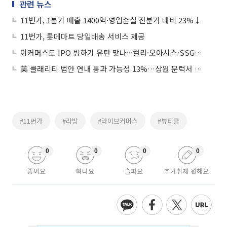
관련 뉴스
11번가, 1분기 매출 1400억·영업손실 전분기 대비 23%↓
11번가, 롯데마트 당일배송 서비스 제공
이커머스도 IPO 빙하기 유탄 맞나···컬리·오아시스·SSG닷컴·11번가 '좌불안석'
美 클래리티 법안 연내 통과 가능성 13%…상원 문턱서 제동
#11번가
#라방
#라이브커머스
#뷰티클
0
0
0
0
좋아요
화나요
슬퍼요
추가취재 원해요