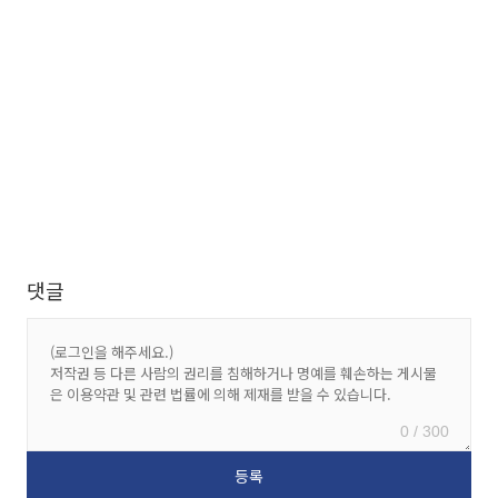
댓글
0 / 300