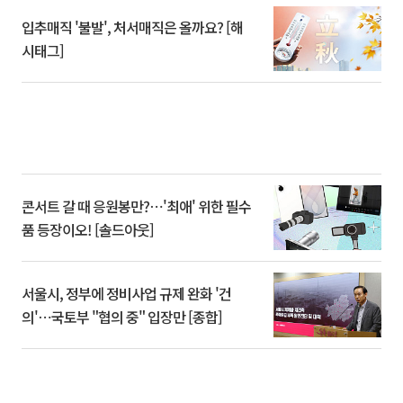
입추매직 '불발', 처서매직은 올까요? [해
시태그]
콘서트 갈 때 응원봉만?⋯'최애' 위한 필수
품 등장이오! [솔드아웃]
서울시, 정부에 정비사업 규제 완화 '건
의'⋯국토부 "협의 중" 입장만 [종합]