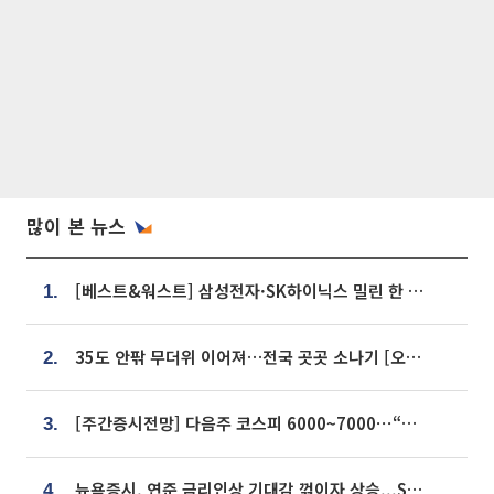
많이 본 뉴스
[베스트&워스트] 삼성전자·SK하이닉스 밀린 한 주…상상인증권은 85% 급등
1.
35도 안팎 무더위 이어져…전국 곳곳 소나기 [오늘 날씨]
2.
[주간증시전망] 다음주 코스피 6000~7000⋯“外人 수급은 정책이 변수”
3.
뉴욕증시, 연준 금리인상 기대감 꺾이자 상승...S&P500 사상 최고치 [종합]
4.