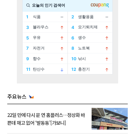
주요뉴스
22일 만에 다시 문 연 홈플러스…정상화 바
쁜데 재고 없어 ‘발동동’[가보니]