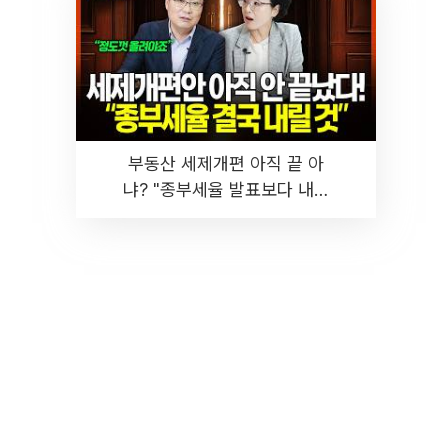
부동산 세제개편 아직 끝 아
냐? "종부세율 발표보다 내릴
것" 장기거주·양도세 전망 I 집
땅지성 I 김인만, 진미윤