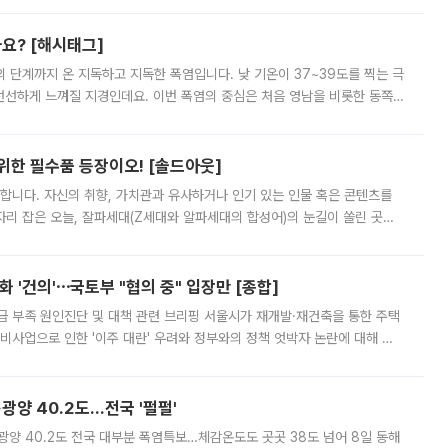
까요? [해시태그]
’의 단계까지 온 지독하고 지독한 폭염입니다. 낮 기온이 37~39도를 찍는 극
 선선하게 느껴질 지경인데요. 이번 폭염의 중심은 처음 영남을 비롯한 동쪽
 북서풍이 산맥을 넘어 영남 쪽으로 내려오면서 뜨겁고 건조해졌는데요.
 위한 필수품 등장이오! [솔드아웃]
합니다. 자신의 취향, 가치관과 유사하거나 인기 있는 인물 혹은 콘텐츠를
'가 자리 잡은 오늘, 잘파세대(Z세대와 알파세대의 합성어)의 눈길이 쏠린 곳은
리는 공연장. 응원봉만큼이나 눈에 띄는 게 있습니다. 공연이 시작되기
 '건의'⋯국토부 "협의 중" 입장만 [종합]
급 부족 원인진단 및 대책 관련 브리핑 서울시가 재개발·재건축을 통한 주택
비사업으로 인한 '이주 대란' 우려와 정부와의 정책 엇박자 논란에 대해 정
실장은 2031년까지 31만 가구 착공 목표에 차질이 없다는 입장이나,
·광양 40.2도…전국 '펄펄'
·광양 40.2도 전국 대부분 폭염특보…체감온도도 곳곳 38도 넘어 8일 동해