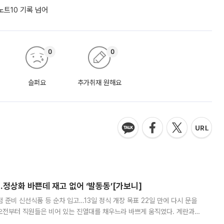
노트10 기록 넘어
0
0
슬퍼요
추가취재 원해요
…정상화 바쁜데 재고 없어 ‘발동동’[가보니]
준비 신선식품 등 순차 입고…13일 정식 개장 목표 22일 만에 다시 문을
오전부터 직원들은 비어 있는 진열대를 채우느라 바쁘게 움직였다. 계란과
리를 잡기 시작했지만, 매장 곳곳엔 여전히 텅 빈 매대가 먼저 눈에 들어왔