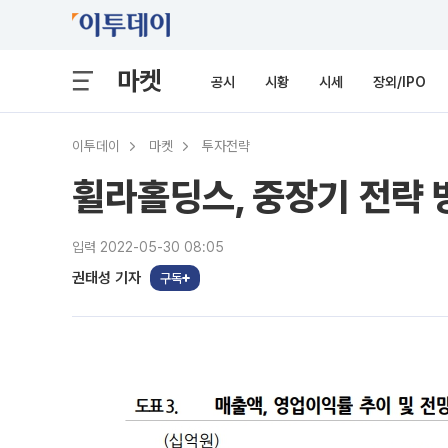
마켓
공시
시황
시세
장외/IPO
이투데이
마켓
투자전략
휠라홀딩스, 중장기 전략 
입력 2022-05-30 08:05
권태성 기자
구독