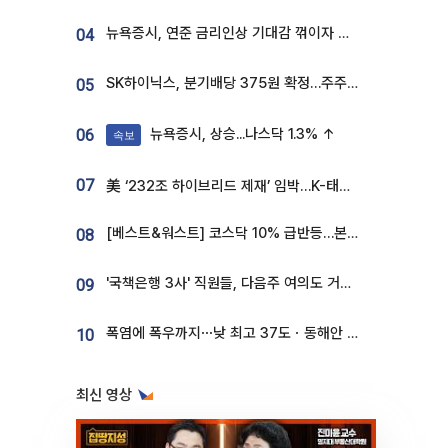
뉴욕증시, 연준 금리인상 기대감 꺾이자 상승...S&P500 사상 최고치 [종합]
04
SK하이닉스, 분기배당 375원 확정…주주환원책 9월로 앞당겨 발표
05
뉴욕증시, 상승...나스닥 1.3% ↑
06
속보
07
美 ‘232조 하이브리드 제재’ 임박…K-태양광, 불확실성 털고 날개 다나
[베스트&워스트] 코스닥 10% 급반등…본느, 최대주주 변경 기대에 270% 폭등
08
'국책은행 3사' 직원들, 다음주 여의도 거리 나서는 까닭은
09
폭염에 폭우까지⋯낮 최고 37도ㆍ동해안 강한 비 [날씨]
10
최신 영상