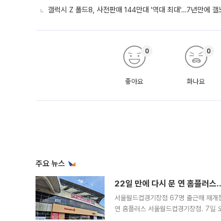
갤럭시 Z 폴드8, 사전판매 144만대 '역대 최대'…7년만에 갤
0
0
좋아요
화나요
주요 뉴스
22일 만에 다시 문 연 홈플러스
서울월드컵경기장점 67명 출근해 재개점 
연 홈플러스 서울월드컵경기장점. 7일 
우유, 과일 같은 신선식품이 차근차근 자