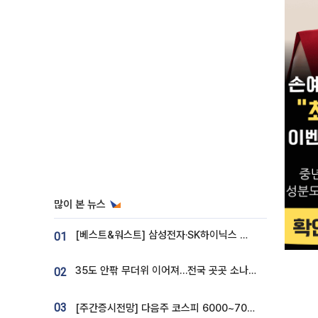
많이 본 뉴스
[베스트&워스트] 삼성전자·SK하이닉스 밀린 한 주…상상인증권은 85% 급등
01
35도 안팎 무더위 이어져…전국 곳곳 소나기 [오늘 날씨]
02
03
[주간증시전망] 다음주 코스피 6000~7000⋯“外人 수급은 정책이 변수”