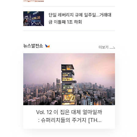
까지 튼튼”
단일 레버리지 규제 일주일…거래대
금 이틀째 1조 하회
뉴스발전소
Vol. 12 이 집은 대체 얼마일까
: 슈퍼리치들의 주거지 [THE
RARE]