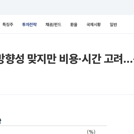
특징주
투자전략
채권/펀드
환율
국제시황
일반
방향성 맞지만 비용·시간 고려…