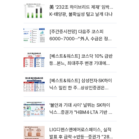
美 ‘232조 하이브리드 제재’ 임박…
K-태양광, 불확실성 털고 날개 다나
[주간증시전망] 다음주 코스피
6000~7000⋯“外人 수급은 정책
이 변수”
[베스트&워스트] 코스닥 10% 급반
등…본느, 최대주주 변경 기대에
270% 폭등
[베스트&워스트] 삼성전자·SK하이
닉스 밀린 한 주…상상인증권은
85% 급등
'불안과 기대 사이' 널뛰는 SK하이
닉스…증권가 "HBM4·LTA 기반 펀
터멘털 견고"
LIG디펜스앤에어로스페이스, 실적
발표 후 급락→반등⋯증권가 “28년