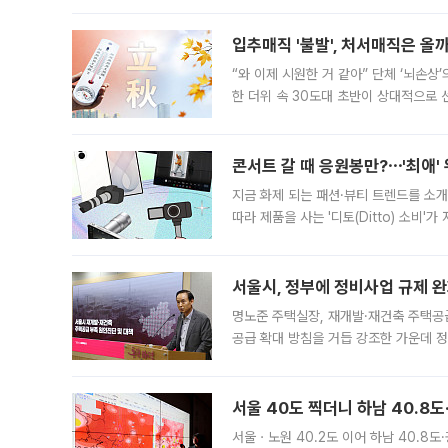
입추매직 '불발', 처서매직은 올
“와 이제 시원한 거 같아” 단체 ‘뇌손상
한 더위 속 30도대 초반이 상대적으로
지역에 있었습니다. 7월 말에는 서풍과
콘서트 갈 때 응원봉만?⋯'최애'
지금 화제 되는 패션·뷰티 트렌드를 소개
따라 제품을 사는 '디토(Ditto) 소비
어디일까요? 아이돌 콘서트 시작을 기다
서울시, 정부에 정비사업 규제 완화
명노준 주택실장, 재개발·재건축 주택공
공급 확대 방침을 거듭 강조한 가운데 정
면 반박하고 나섰다. 명노준 서울시 주택
서울 40도 찍더니 하남 40.8도
서울ㆍ노원 40.2도 이어 하남 40.8도