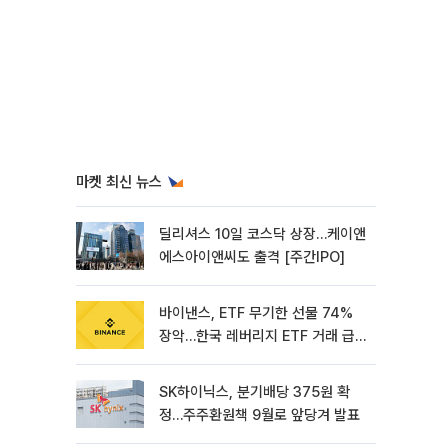
마켓 최신 뉴스
딜리셔스 10일 코스닥 상장…케이앤
에스아이앤씨도 출격 [주간IPO]
바이낸스, ETF 무기한 선물 74%
장악…한국 레버리지 ETF 거래 급
증 [e가상자산]
SK하이닉스, 분기배당 375원 확
정…주주환원책 9월로 앞당겨 발표